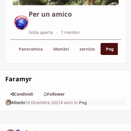
Per un amico
Gilda aperta
7 membri
Panoramica
Membri
servizio
Png
Map
Faramyr
Condividi
Follower
Albedo
16 Dicembre 2021
4 anni
in
Png