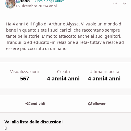
Albedo
comment_
Stati
Circolo degli Antichi
16 Dicembre 2021
4 anni
Ha 4 anni è il figlio di Arthur e Alyssa. Vi vuole un mondo di
bene in quanto siete i suoi cari zii che raccontano sempre
tante belle storie. E' molto attaccato anche ai suoi genitori.
Tranquillo ed educato -in relazione all'età- tuttavia riesce ad
essere più cocciuto di un nano
Visualizzazioni
Creata
Ultima risposta
567
4 anni
4 anni
4 anni
4 anni
Condividi
Follower
Vai alla lista delle discussioni