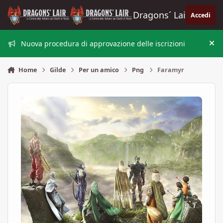
Vai al contenuto
Dragons´ Lair
Accedi
Nuova procedura di approvazione delle iscrizioni
Nas
Home
Gilde
Per un amico
Png
Faramyr