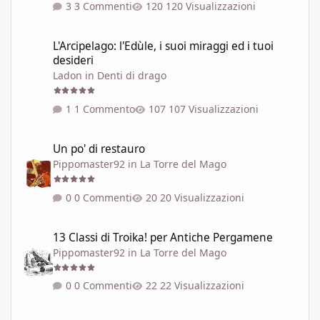
3 Commenti
120 Visualizzazioni
L'Arcipelago: l'Edùle, i suoi miraggi ed i tuoi desideri
L'Arcipelago: l'Edùle, i suoi miraggi ed i tuoi
desideri
Ladon
in
Denti di drago
1 Commento
107 Visualizzazioni
Un po' di restauro
Un po' di restauro
Pippomaster92
in
La Torre del Mago
0 Commenti
20 Visualizzazioni
13 Classi di Troika! per Antiche Pergamene
13 Classi di Troika! per Antiche Pergamene
Pippomaster92
in
La Torre del Mago
0 Commenti
22 Visualizzazioni
Il combattimento tra guerrieri esperti nel 99% dei GdR è una pi