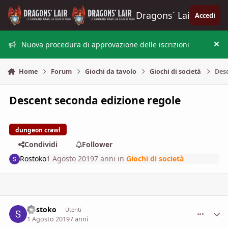
Vai al contenuto
Dragons´ Lair
Accedi
Nuova procedura di approvazione delle iscrizioni
Nas
Home
Forum
Giochi da tavolo
Giochi di società
Desc
Descent seconda edizione regole
dungeon crawl
Condividi
Follower
Rostoko
1 Agosto 2019
7 anni
in
Giochi di società
Rostoko
comment_
Stati
Utenti
1 Agosto 2019
7 anni