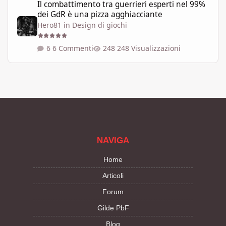
Il combattimento tra guerrieri esperti nel 99%
dei GdR è una pizza agghiacciante
Hero81
in
Design di giochi
6 Commenti
248 Visualizzazioni
NAVIGA
Home
Articoli
Forum
Gilde PbF
Blog