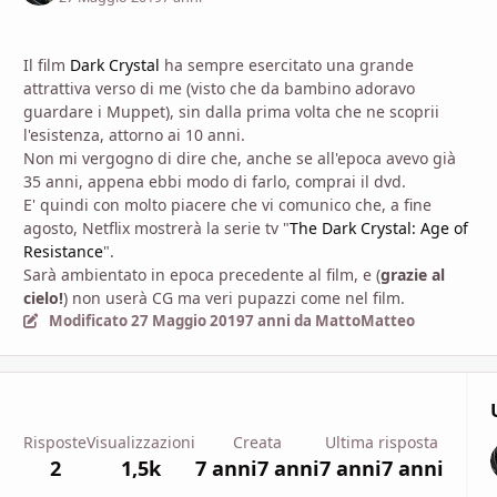
Il film
Dark Crystal
ha sempre esercitato una grande
attrattiva verso di me (visto che da bambino adoravo
guardare i Muppet), sin dalla prima volta che ne scoprii
l'esistenza, attorno ai 10 anni.
Non mi vergogno di dire che, anche se all'epoca avevo già
35 anni, appena ebbi modo di farlo, comprai il dvd.
E' quindi con molto piacere che vi comunico che, a fine
agosto, Netflix mostrerà la serie tv "
The Dark Crystal: Age of
Resistance
".
Sarà ambientato in epoca precedente al film, e (
grazie al
cielo!
) non userà CG ma veri pupazzi come nel film.
Modificato
27 Maggio 2019
7 anni
da MattoMatteo
Risposte
Visualizzazioni
Creata
Ultima risposta
2
1,5k
7 anni
7 anni
7 anni
7 anni