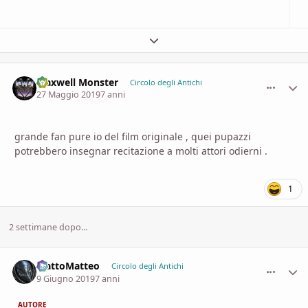
Espandi panoramica del topic
Maxwell Monster
comment_
Stati
Circolo degli Antichi
27 Maggio 2019
7 anni
grande fan pure io del film originale , quei pupazzi
potrebbero insegnar recitazione a molti attori odierni .
1
2 settimane dopo...
MattoMatteo
comment_
Stati
Circolo degli Antichi
9 Giugno 2019
7 anni
AUTORE