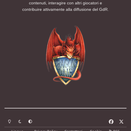
contenuti, interagire con altri giocatori e
contribuire attivamente alla diffusione del GdR.
Modalità chiara
Modalità scura
Segui la preferenza del sistema
f
x
a