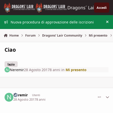
Vai al contenuto
Dragons´ Lair
Accedi
Nuova procedura di approvazione delle iscrizioni
Nas
Home
Forum
Dragons’ Lair Community
Mi presento
Ciao
lazio
Neremir
28 Agosto 2017
8 anni
in
Mi presento
Neremir
comment_
Stati
Utenti
28 Agosto 2017
8 anni