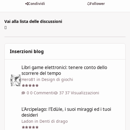
Condividi
Follower
Vai alla lista delle discussioni
Inserzioni blog
Libri game elettronici: tenere conto dello scorrere del tempo
Libri game elettronici: tenere conto dello
scorrere del tempo
Hero81
in
Design di giochi
0 Commenti
37 Visualizzazioni
L'Arcipelago: l'Edùle, i suoi miraggi ed i tuoi desideri
L'Arcipelago: l'Edùle, i suoi miraggi ed i tuoi
desideri
Ladon
in
Denti di drago