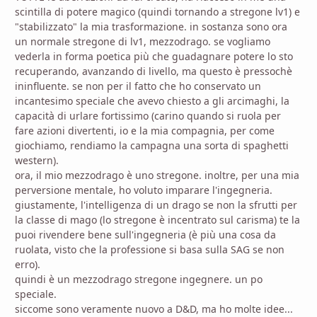
scintilla di potere magico (quindi tornando a stregone lv1) e
"stabilizzato" la mia trasformazione. in sostanza sono ora
un normale stregone di lv1, mezzodrago. se vogliamo
vederla in forma poetica più che guadagnare potere lo sto
recuperando, avanzando di livello, ma questo è pressochè
ininfluente. se non per il fatto che ho conservato un
incantesimo speciale che avevo chiesto a gli arcimaghi, la
capacità di urlare fortissimo (carino quando si ruola per
fare azioni divertenti, io e la mia compagnia, per come
giochiamo, rendiamo la campagna una sorta di spaghetti
western).
ora, il mio mezzodrago è uno stregone. inoltre, per una mia
perversione mentale, ho voluto imparare l'ingegneria.
giustamente, l'intelligenza di un drago se non la sfrutti per
la classe di mago (lo stregone è incentrato sul carisma) te la
puoi rivendere bene sull'ingegneria (è più una cosa da
ruolata, visto che la professione si basa sulla SAG se non
erro).
quindi è un mezzodrago stregone ingegnere. un po
speciale.
siccome sono veramente nuovo a D&D, ma ho molte idee...