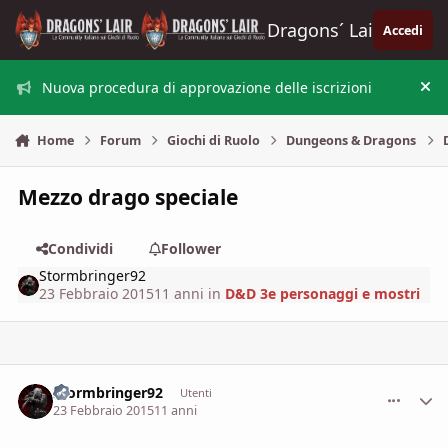
Vai al contenuto
Dragons´ Lair
Accedi
Nuova procedura di approvazione delle iscrizioni
Nas
Home
Forum
Giochi di Ruolo
Dungeons & Dragons
Mezzo drago speciale
Condividi
Follower
Stormbringer92
23 Febbraio 2015
11 anni
in
D&D 3e personaggi e mostri
Stormbringer92
comment_
Stati
Utenti
23 Febbraio 2015
11 anni