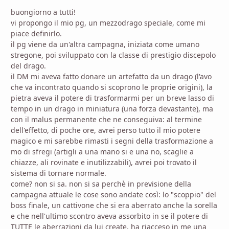
buongiorno a tutti!
vi propongo il mio pg, un mezzodrago speciale, come mi
piace definirlo.
il pg viene da un'altra campagna, iniziata come umano
stregone, poi sviluppato con la classe di prestigio discepolo
del drago.
il DM mi aveva fatto donare un artefatto da un drago (l'avo
che va incontrato quando si scoprono le proprie origini), la
pietra aveva il potere di trasformarmi per un breve lasso di
tempo in un drago in miniatura (una forza devastante), ma
con il malus permanente che ne conseguiva: al termine
dell'effetto, di poche ore, avrei perso tutto il mio potere
magico e mi sarebbe rimasti i segni della trasformazione a
mo di sfregi (artigli a una mano si e una no, scaglie a
chiazze, ali rovinate e inutilizzabili), avrei poi trovato il
sistema di tornare normale.
come? non si sa. non si sa perchè in previsione della
campagna attuale le cose sono andate così: lo "scoppio" del
boss finale, un cattivone che si era aberrato anche la sorella
e che nell'ultimo scontro aveva assorbito in se il potere di
TUTTE le aberrazioni da lui create, ha riacceso in me una