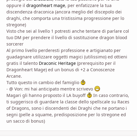
oppure il
dragonheart mage
, per enfatizzare la tua
discendenza draconica (ancora meglio del discepolo dei
draghi, che comporta una tristissima progressione per lo
stregone)
Visto che sei al livello 1 potresti anche tentare di parlare col
tuo DM per prendere il livello di sostituzione dragon blood
sorcerer
Al primo livello perderesti professione e artigianato per
guadagnare utilizzare oggetti magici (utilissimo) ed ottieni
gratis il talento
Draconic Heritage
(prerequisito per il
Dragonheart Mage) ed un bonus di +2 a Conoscenze
Arcane.
Tutto questo in cambio del famiglio
- @ Von: mi hai anticipato mentre scrivevo
Magari gli hanno proposto il LA buyoff
In caso contrario,
ti suggerisco di guardare la classe dello spellscale su Races
of Dragons, sono i discendenti dei Draghi che ne portano i
segni (pelle a squame, predisposizione per lo stregone ed
un sacco di bonus)