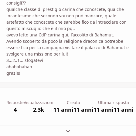
consigli??
qualche classe di prestigio carina che conoscete, qualche
incantesimo che secondo voi non può mancare, quale
artefatto che conoscete che sarebbe fico da intrecciare con
questo miscuglio che è il mio pg..
avevo letto una CdP carina qui, l'accolito di Bahamut.
Avendo scoperto da poco la religione draconica potrebbe
essere fico per la campagna visitare il palazzo di Bahamut e
svolgere una missione per lui!
3...2..1... sfogatevi
ahahahahah
grazie!
Risposte
Visualizzazioni
Creata
Ultima risposta
4
2,3k
11 anni
11 anni
11 anni
11 anni
Espandi panoramica del topic