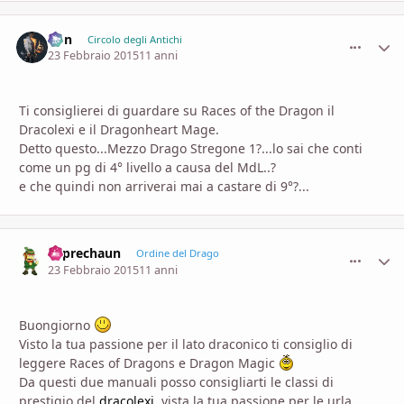
Von
comment_
Stati
Circolo degli Antichi
23 Febbraio 2015
11 anni
Ti consiglierei di guardare su Races of the Dragon il
Dracolexi e il Dragonheart Mage.
Detto questo...Mezzo Drago Stregone 1?...lo sai che conti
come un pg di 4° livello a causa del MdL..?
e che quindi non arriverai mai a castare di 9°?...
Leprechaun
comment_
Stati
Ordine del Drago
23 Febbraio 2015
11 anni
Buongiorno
Visto la tua passione per il lato draconico ti consiglio di
leggere Races of Dragons e Dragon Magic
Da questi due manuali posso consigliarti le classi di
prestigio del
dracolexi
, vista la tua passione per le urla