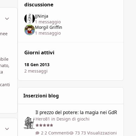
discussione
JJNinja
ment_801359
Statistiche Autore
1 messaggio
Morgil Griffin
1 messaggio
inee
Giorni attivi
ibile
18 Gen 2013
nato,
2 messaggi
ta
canti
Inserzioni blog
Il prezzo del potere: la magia nei GdR
Il prezzo del potere: la magia nei GdR
Hero81
in
Design di giochi
ment_801374
Statistiche Autore
2 Commenti
73 Visualizzazioni