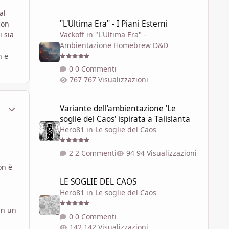
al
"L'Ultima Era" - I Piani Esterni
"L'Ultima Era" - I Piani Esterni
con
Vackoff
in
"L'Ultima Era" -
i sia
Ambientazione Homebrew D&D
n e
0 Commenti
767 Visualizzazioni
Variante dell'ambientazione 'Le soglie del Caos' ispirata a 
ment_801588
Statistiche Autore
Variante dell'ambientazione 'Le
soglie del Caos' ispirata a Talislanta
Hero81
in
Le soglie del Caos
2 Commenti
94 Visualizzazioni
on è
LE SOGLIE DEL CAOS
LE SOGLIE DEL CAOS
Hero81
in
Le soglie del Caos
in un
0 Commenti
142 Visualizzazioni