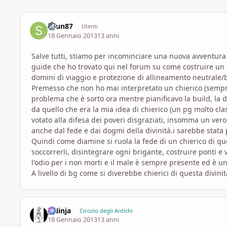
shun87
Utenti
18 Gennaio 2013
13 anni
Salve tutti, stiamo per incominciare una nuova avventura 
guide che ho trovato qui nel forum su come costruire un ch
domini di viaggio e protezione di allineamento neutrale/
Premesso che non ho mai interpretato un chierico (sempre
problema che è sorto ora mentre pianificavo la build, la d
da quello che era la mia idea di chierico (un pg molto cla
votato alla difesa dei poveri disgraziati, insomma un vero
anche dal fede e dai dogmi della divinità.i sarebbe stata
Quindi come diamine si ruola la fede di un chierico di qu
soccorrerli, disintegrare ogni brigante, costruire ponti e 
l'odio per i non morti e il male è sempre presente ed è u
A livello di bg come si diverebbe chierici di questa divini
JJNinja
Circolo degli Antichi
18 Gennaio 2013
13 anni