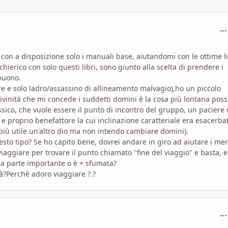
com
con a disposizione solo i manuali base, aiutandomi con le ottime l
ierico con solo questi libri, sono giunto alla scelta di prendere i
buono.
 e solo ladro/assassino di allineamento malvagio),ho un piccolo
ivinità che mi concede i suddetti domini è la cosa più lontana poss
ssico, che vuole essere il punto di incontro del gruppo, un paciere 
 e proprio benefattore la cui inclinazione caratteriale era esacerba
 più utile un'altro dio ma non intendo cambiare domini).
esto tipo? Se ho capito bene, dovrei andare in giro ad aiutare i mer
viaggiare per trovare il punto chiamato "fine del viaggio" e basta, e
na parte importante o è + sfumata?
tà?Perchè adoro viaggiare ?.?
com