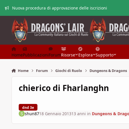
Vai al contenuto
Nuova procedura di approvazione delle iscrizioni
Home
Pubblicazioni
Forum
Risorse
Esplora
Supporto
Home
Forum
Giochi di Ruolo
Dungeons & Dragons
chierico di Fharlanghn
dnd 3e
shun87
18 Gennaio 2013
13 anni
in
Dungeons & Drag