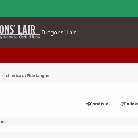
Dragons´ Lair
chierico di Fharlanghn
Condividi
Follo
ons