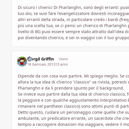
Di sicuro i chierici Di Fharlanghn, sono degli erranti: puoi
tuo dio, se vuoi fare l'evangelizzatore dovresti incoraggi
altri erranti della strada, in particolare credo i bardi (
più una scelta tua, se ci pensi un chierico di Fharlanghn
livello di BG puoi essere sempre stato attratto dall'idea d
poi diventando chierico, e sei in viaggio con il tuo grup
Morgil Griffin
Utenti
18 Gennaio 2013
13 anni
Dipende da con cosa vuoi partire. Mi spiego meglio. Se co
allora la tua idea di chierico "classico" va rivista, potres
Fharlanghn e da li prendere spunto per il background.
Se invece vuoi partire dalla tua idea di chierico classico
la peggiore e con qualche aggiustamento interpretativo è p
rimanere nel pantheon classico) sono ottimi punti di parte
Detto questo, ruolare un personaggio come quelle che vuo
ambulante, un predicatore errante, un sacerdote che cred
tempio a raccogiere donazioni ma viaggiare, vedere il mo