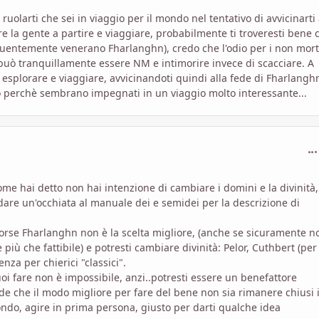
 ruolarti che sei in viaggio per il mondo nel tentativo di avvicinarti 
are la gente a partire e viaggiare, probabilmente ti troveresti bene 
frequentemente venerano Fharlanghn), credo che l'odio per i non mort
 può tranquillamente essere NM e intimorire invece di scacciare. A
i esplorare e viaggiare, avvicinandoti quindi alla fede di Fharlangh
po perchè sembrano impegnati in un viaggio molto interessante...
com
me hai detto non hai intenzione di cambiare i domini e la divinità,
ti dare un'occhiata al manuale dei e semidei per la descrizione di
, forse Fharlanghn non è la scelta migliore, (anche se sicuramente n
iù che fattibile) e potresti cambiare divinità: Pelor, Cuthbert (per
nza per chierici "classici".
i fare non è impossibile, anzi..potresti essere un benefattore
e che il modo migliore per fare del bene non sia rimanere chiusi 
ndo, agire in prima persona, giusto per darti qualche idea