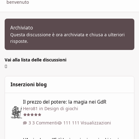
benvenuto
Archiviato
Questa discussione è ora archiviata e chiusa a ulteriori
risposte.
Vai alla lista delle discussioni
Inserzioni blog
Il prezzo del potere: la magia nei GdR
Il prezzo del potere: la magia nei GdR
Hero81
in
Design di giochi
3 Commenti
111 Visualizzazioni
L'Arcipelago: l'Edùle, i suoi miraggi ed i tuoi desideri