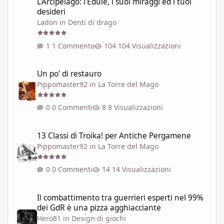
L'Arcipelago: l'Edùle, i suoi miraggi ed i tuoi
desideri
Ladon
in
Denti di drago
1 Commento
104 Visualizzazioni
Un po' di restauro
Un po' di restauro
Pippomaster92
in
La Torre del Mago
0 Commenti
8 Visualizzazioni
13 Classi di Troika! per Antiche Pergamene
13 Classi di Troika! per Antiche Pergamene
Pippomaster92
in
La Torre del Mago
0 Commenti
14 Visualizzazioni
Il combattimento tra guerrieri esperti nel 99% dei GdR è una pi
Il combattimento tra guerrieri esperti nel 99%
dei GdR è una pizza agghiacciante
Hero81
in
Design di giochi