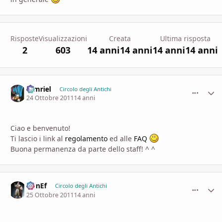
Risposte
Visualizzazioni
Creata
Ultima risposta
2
603
14 anni
14 anni
14 anni
14 anni
tamriel
comment_
Stati
Circolo degli Antichi
24 Ottobre 2011
14 anni
Ciao e benvenuto!
Ti lascio i link al
regolamento
ed alle
FAQ
Buona permanenza da parte dello staff! ^ ^
DonEf
comment_
Stati
Circolo degli Antichi
25 Ottobre 2011
14 anni