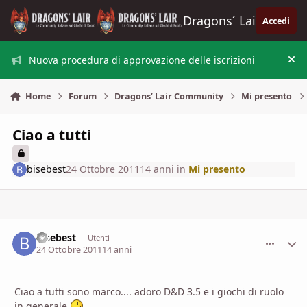
Vai al contenuto
Dragons´ Lair
Accedi
Nuova procedura di approvazione delle iscrizioni
Nas
Home
Forum
Dragons’ Lair Community
Mi presento
Ciao a tutti
bisebest
24 Ottobre 2011
14 anni
in
Mi presento
bisebest
comment_
Stati
Utenti
24 Ottobre 2011
14 anni
Ciao a tutti sono marco.... adoro D&D 3.5 e i giochi di ruolo
in generale