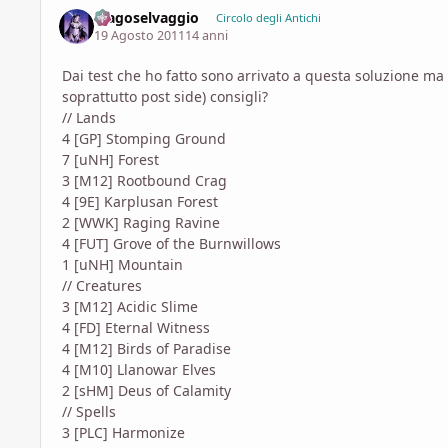
Magoselvaggio
Circolo degli Antichi
19 Agosto 2011
14 anni
Dai test che ho fatto sono arrivato a questa soluzione ma
soprattutto post side) consigli?
// Lands
4 [GP] Stomping Ground
7 [uNH] Forest
3 [M12] Rootbound Crag
4 [9E] Karplusan Forest
2 [WWK] Raging Ravine
4 [FUT] Grove of the Burnwillows
1 [uNH] Mountain
// Creatures
3 [M12] Acidic Slime
4 [FD] Eternal Witness
4 [M12] Birds of Paradise
4 [M10] Llanowar Elves
2 [sHM] Deus of Calamity
// Spells
3 [PLC] Harmonize