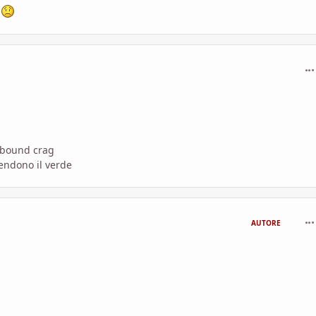
e
com
otbound crag
rendono il verde
com
AUTORE