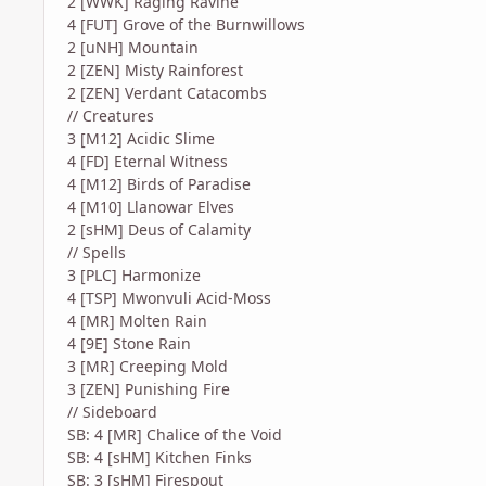
2 [WWK] Raging Ravine
4 [FUT] Grove of the Burnwillows
2 [uNH] Mountain
2 [ZEN] Misty Rainforest
2 [ZEN] Verdant Catacombs
// Creatures
3 [M12] Acidic Slime
4 [FD] Eternal Witness
4 [M12] Birds of Paradise
4 [M10] Llanowar Elves
2 [sHM] Deus of Calamity
// Spells
3 [PLC] Harmonize
4 [TSP] Mwonvuli Acid-Moss
4 [MR] Molten Rain
4 [9E] Stone Rain
3 [MR] Creeping Mold
3 [ZEN] Punishing Fire
// Sideboard
SB: 4 [MR] Chalice of the Void
SB: 4 [sHM] Kitchen Finks
SB: 3 [sHM] Firespout