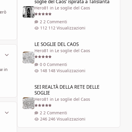
soglie del Caos' ispirata a Talislanta
Hero81
in
Le soglie del Caos
erò
2 Commenti
112 Visualizzazioni
LE SOGLIE DEL CAOS
LE SOGLIE DEL CAOS
Hero81
in
Le soglie del Caos
ment_630110
Statistiche Autore
0 Commenti
w in
148 Visualizzazioni
SEI REALTÀ DELLA RETE DELLE SOGLIE
SEI REALTÀ DELLA RETE DELLE
SOGLIE
Hero81
in
Le soglie del Caos
ment_630168
Statistiche Autore
2 Commenti
246 Visualizzazioni