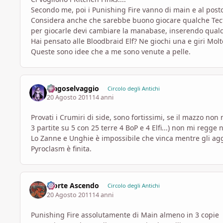
Secondo me, poi i Punishing Fire vanno di main e al posto
Considera anche che sarebbe buono giocare qualche Tecto
per giocarle devi cambiare la manabase, inserendo qualc
Hai pensato alle Bloodbraid Elf? Ne giochi una e giri Molt
Queste sono idee che a me sono venute a pelle.
Magoselvaggio
Circolo degli Antichi
20 Agosto 2011
14 anni
Provati i Crumiri di side, sono fortissimi, se il mazzo no
3 partite su 5 con 25 terre 4 BoP e 4 Elfi...) non mi regge
Lo Zanne e Unghie è impossibile che vinca mentre gli ag
Pyroclasm è finita.
Morte Ascendo
Circolo degli Antichi
20 Agosto 2011
14 anni
Punishing Fire assolutamente di Main almeno in 3 copie