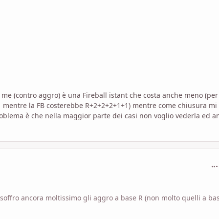
 me (contro aggro) è una Fireball istant che costa anche meno (per
+1 mentre la FB costerebbe R+2+2+2+1+1) mentre come chiusura mi
 problema è che nella maggior parte dei casi non voglio vederla ed 
com
 soffro ancora moltissimo gli aggro a base R (non molto quelli a b