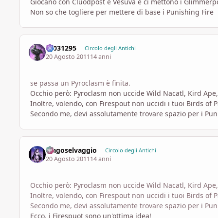
Giocano con Cluodpost e Vesuva e ci mettono i Glimmerpos
Non so che togliere per mettere di base i Punishing Fire
s1031295
Circolo degli Antichi
20 Agosto 2011
14 anni
se passa un Pyroclasm è finita.
Occhio però: Pyroclasm non uccide Wild Nacatl, Kird Ape, L
Inoltre, volendo, con Firespout non uccidi i tuoi Birds of 
Secondo me, devi assolutamente trovare spazio per i Pun
Magoselvaggio
Circolo degli Antichi
20 Agosto 2011
14 anni
Occhio però: Pyroclasm non uccide Wild Nacatl, Kird Ape, L
Inoltre, volendo, con Firespout non uccidi i tuoi Birds of 
Secondo me, devi assolutamente trovare spazio per i Pun
Ecco, i Firespuot sono un'ottima idea!