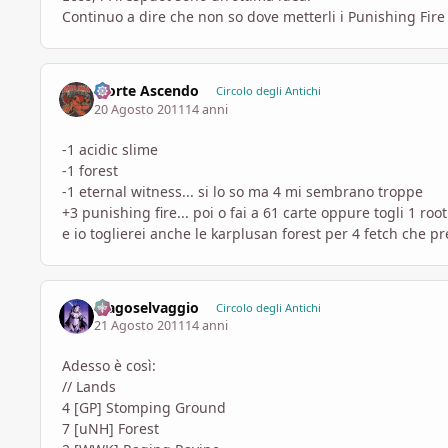
Continuo a dire che non so dove metterli i Punishing Fir
Morte Ascendo
Circolo degli Antichi
20 Agosto 2011
14 anni
-1 acidic slime
-1 forest
-1 eternal witness... si lo so ma 4 mi sembrano troppe
+3 punishing fire... poi o fai a 61 carte oppure togli 1 ro
e io toglierei anche le karplusan forest per 4 fetch che p
Magoselvaggio
Circolo degli Antichi
21 Agosto 2011
14 anni
Adesso è così:
// Lands
4 [GP] Stomping Ground
7 [uNH] Forest