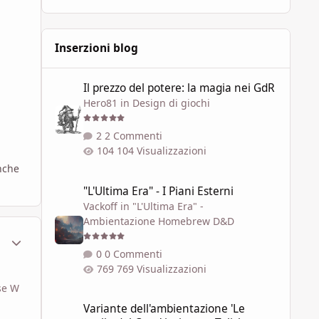
Inserzioni blog
Il prezzo del potere: la magia nei GdR
Il prezzo del potere: la magia nei GdR
Hero81
in
Design di giochi
2 Commenti
104 Visualizzazioni
anche
"L'Ultima Era" - I Piani Esterni
"L'Ultima Era" - I Piani Esterni
Vackoff
in
"L'Ultima Era" -
Ambientazione Homebrew D&D
ment_630052
Statistiche Autore
0 Commenti
769 Visualizzazioni
ase W
Variante dell'ambientazione 'Le soglie del Caos' ispirata a 
Variante dell'ambientazione 'Le