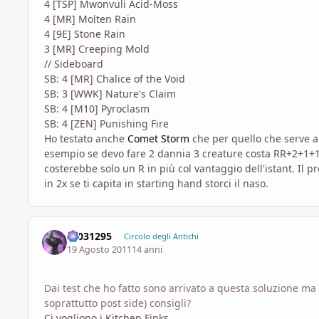
4 [TSP] Mwonvuli Acid-Moss
4 [MR] Molten Rain
4 [9E] Stone Rain
3 [MR] Creeping Mold
// Sideboard
SB: 4 [MR] Chalice of the Void
SB: 3 [WWK] Nature's Claim
SB: 4 [M10] Pyroclasm
SB: 4 [ZEN] Punishing Fire
Ho testato anche
Comet Storm
che per quello che serve a
esempio se devo fare 2 dannia 3 creature costa RR+2+1
costerebbe solo un R in più col vantaggio dell'istant. Il
in 2x se ti capita in starting hand storci il naso.
s1031295
Circolo degli Antichi
19 Agosto 2011
14 anni
Dai test che ho fatto sono arrivato a questa soluzione ma
soprattutto post side) consigli?
Ci vogliono i Kitchen Finks....