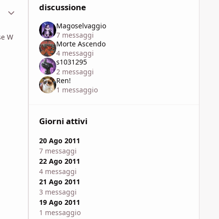
discussione
ment_629820
Statistiche Autore
Magoselvaggio
7 messaggi
ase W
Morte Ascendo
4 messaggi
s1031295
2 messaggi
Ren!
1 messaggio
Giorni attivi
20 Ago 2011
7 messaggi
22 Ago 2011
4 messaggi
21 Ago 2011
3 messaggi
19 Ago 2011
1 messaggio