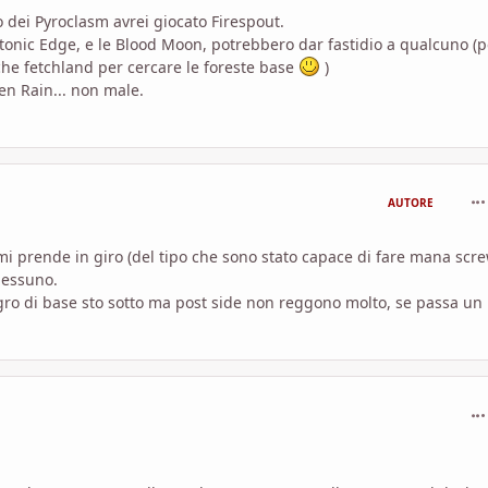
 dei Pyroclasm avrei giocato Firespout.
nic Edge, e le Blood Moon, potrebbero dar fastidio a qualcuno (p
he fetchland per cercare le foreste base
)
en Rain... non male.
com
AUTORE
n mi prende in giro (del tipo che sono stato capace di fare mana scre
 nessuno.
gro di base sto sotto ma post side non reggono molto, se passa un
com