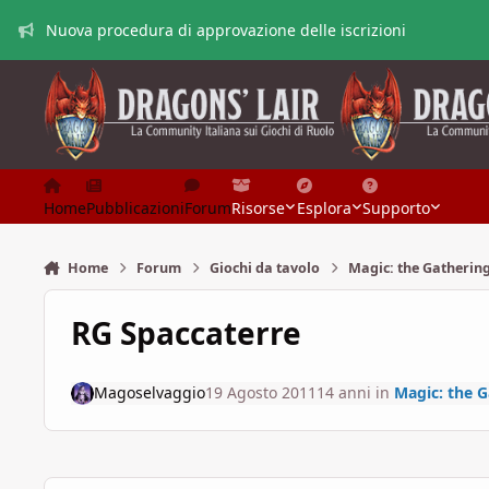
Vai al contenuto
Nuova procedura di approvazione delle iscrizioni
Home
Pubblicazioni
Forum
Risorse
Esplora
Supporto
Home
Forum
Giochi da tavolo
Magic: the Gatherin
RG Spaccaterre
Magoselvaggio
19 Agosto 2011
14 anni
in
Magic: the G