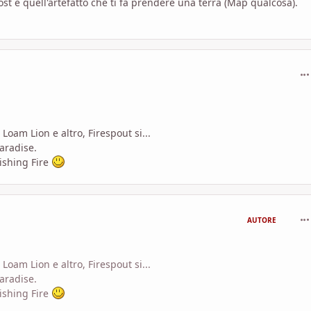
t e quell'artefatto che ti fa prendere una terra (Map qualcosa).
com
oam Lion e altro, Firespout si...
Paradise.
ishing Fire
com
AUTORE
oam Lion e altro, Firespout si...
Paradise.
ishing Fire