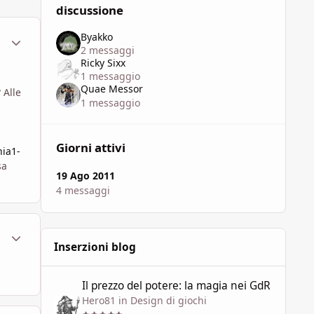
discussione
Byakko
ment_629322
Statistiche Autore
2 messaggi
Ricky Sixx
1 messaggio
Quae Messor
 Alle
1 messaggio
Giorni attivi
ia1-
sa
19 Ago 2011
4 messaggi
ment_629928
Statistiche Autore
Inserzioni blog
Il prezzo del potere: la magia nei GdR
Il prezzo del potere: la magia nei GdR
Hero81
in
Design di giochi