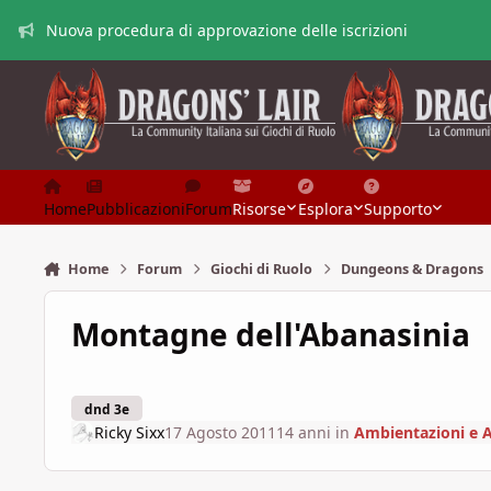
Vai al contenuto
Nuova procedura di approvazione delle iscrizioni
Home
Pubblicazioni
Forum
Risorse
Esplora
Supporto
Home
Forum
Giochi di Ruolo
Dungeons & Dragons
Montagne dell'Abanasinia
dnd 3e
Ricky Sixx
17 Agosto 2011
14 anni
in
Ambientazioni e 