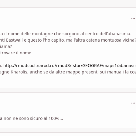
com
sia il nome delle montagne che sorgono al centro dell'abanasinia.
i Eastwall e questo l'ho capito, ma l'altra catena montuosa vicina?
hiama?
trovare il nome
a:
http://rmudcool.narod.ru/rmud3/Istor/GEOGRAF/maps1/abanasin
agne Kharolis, anche se da altre mappe presenti sui manuali la co
com
ma non ne sono sicuro al 100%...