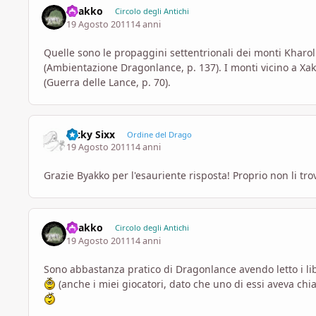
Byakko
Circolo degli Antichi
19 Agosto 2011
14 anni
Quelle sono le propaggini settentrionali dei monti Kharol
(Ambientazione Dragonlance, p. 137). I monti vicino a Xa
(Guerra delle Lance, p. 70).
Ricky Sixx
Ordine del Drago
19 Agosto 2011
14 anni
Grazie Byakko per l'esauriente risposta! Proprio non li tr
Byakko
Circolo degli Antichi
19 Agosto 2011
14 anni
Sono abbastanza pratico di Dragonlance avendo letto i l
(anche i miei giocatori, dato che uno di essi aveva chia