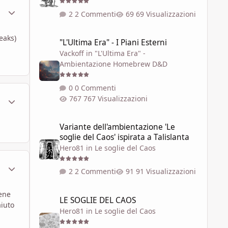
ment_629952
Statistiche Autore
2 Commenti
69 Visualizzazioni
"L'Ultima Era" - I Piani Esterni
eaks)
"L'Ultima Era" - I Piani Esterni
Vackoff
in
"L'Ultima Era" -
Ambientazione Homebrew D&D
0 Commenti
ment_630055
Statistiche Autore
767 Visualizzazioni
Variante dell'ambientazione 'Le soglie del Caos' ispirata a 
Variante dell'ambientazione 'Le
soglie del Caos' ispirata a Talislanta
Hero81
in
Le soglie del Caos
ment_630057
Statistiche Autore
2 Commenti
91 Visualizzazioni
LE SOGLIE DEL CAOS
bene
LE SOGLIE DEL CAOS
aiuto
Hero81
in
Le soglie del Caos