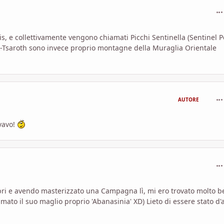
com
is, e collettivamente vengono chiamati Picchi Sentinella (Sentinel P
k-Tsaroth sono invece proprio montagne della Muraglia Orientale
com
AUTORE
ovavo!
com
ibri e avendo masterizzato una Campagna lì, mi ero trovato molto 
mato il suo maglio proprio 'Abanasinia' XD) Lieto di essere stato d'