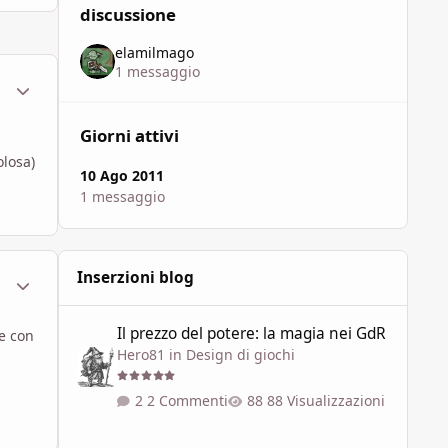
discussione
elamilmago
1 messaggio
ment_627685
Statistiche Autore
Giorni attivi
olosa)
10 Ago 2011
1 messaggio
Inserzioni blog
ment_627705
Statistiche Autore
Il prezzo del potere: la magia nei GdR
Il prezzo del potere: la magia nei GdR
ne con
Hero81
in
Design di giochi
2 Commenti
88 Visualizzazioni
"L'Ultima Era" - I Piani Esterni