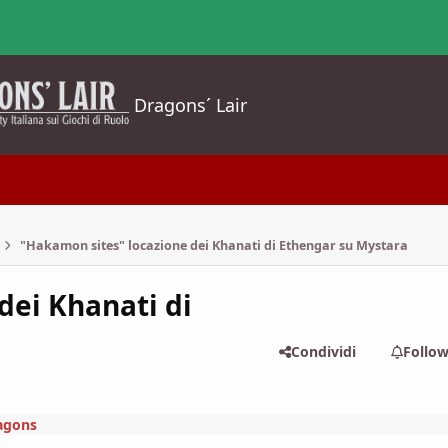
Dragons´ Lair
"Hakamon sites" locazione dei Khanati di Ethengar su Mystara
dei Khanati di
Condividi
Follo
agons