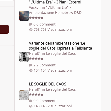
"L'Ultima Era" - I Piani Esterni
Vackoff
in
"L'Ultima Era" -
Ambientazione Homebrew D&D
0 Commenti
768 Visualizzazioni
Variante dell'ambientazione 'Le soglie del Caos' ispirata a 
Variante dell'ambientazione 'Le
soglie del Caos' ispirata a Talislanta
Hero81
in
Le soglie del Caos
2 Commenti
104 Visualizzazioni
LE SOGLIE DEL CAOS
LE SOGLIE DEL CAOS
Hero81
in
Le soglie del Caos
0 Commenti
143 Visualizzazioni