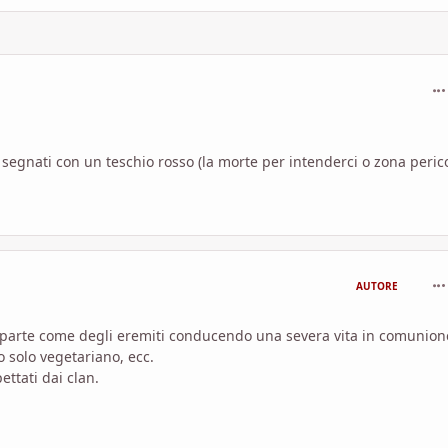
com
segnati con un teschio rosso (la morte per intenderci o zona peric
com
AUTORE
o a parte come degli eremiti conducendo una severa vita in comunio
o solo vegetariano, ecc.
ttati dai clan.