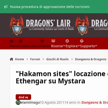
Vai al contenuto
Nuova procedura di approvazione delle iscrizioni
Home
Pubblicazioni
Forum
Risorse
Esplora
Supporto
Home
Forum
Giochi di Ruolo
Dungeons & Dragons
"Hakamon sites" locazione 
Ethengar su Mystara
dnd os
elamilmago
10 Agosto 2011
14 anni
in
Dungeons & Dr