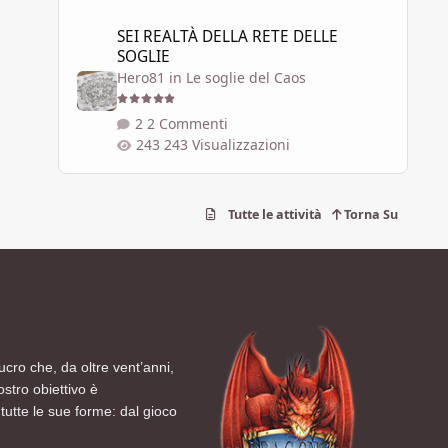
SEI REALTÀ DELLA RETE DELLE SOGLIE
SEI REALTÀ DELLA RETE DELLE
SOGLIE
Hero81
in
Le soglie del Caos
2 Commenti
243 Visualizzazioni
Tutte le attività
Torna Su
ucro che, da oltre vent’anni,
ostro obiettivo è
tutte le sue forme: dal gioco