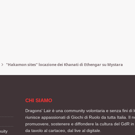
"Hakamon sites" locazione dei Khanati di Ethengar su Mystara
CHI SIAMO
Dragons' Lair è una community volontaria e senza fini di l
riunisce appassionati di Giochi di Ruolo da tutta Italia. Il n
promuovere, sostenere e diffondere la cultura del GdR in 
da tavolo al cartaceo, dal live al digitale.
uity