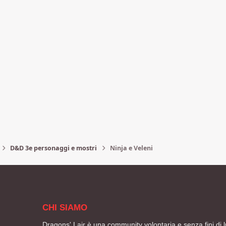
D&D 3e personaggi e mostri
Ninja e Veleni
CHI SIAMO
Dragons' Lair è una community volontaria e senza fini di l