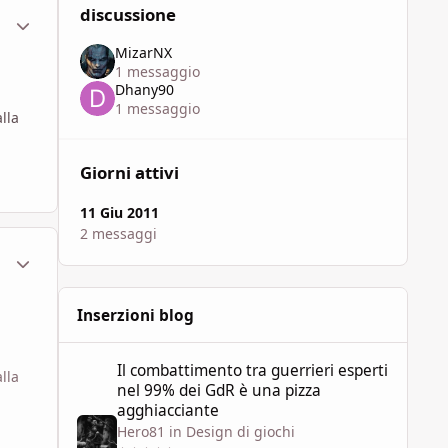
discussione
ment_608699
Statistiche Autore
MizarNX
1 messaggio
Dhany90
1 messaggio
lla
Giorni attivi
11 Giu 2011
2 messaggi
ment_608706
Statistiche Autore
Inserzioni blog
Il combattimento tra guerrieri esperti nel 99% dei GdR è 
Il combattimento tra guerrieri esperti
lla
nel 99% dei GdR è una pizza
agghiacciante
Hero81
in
Design di giochi