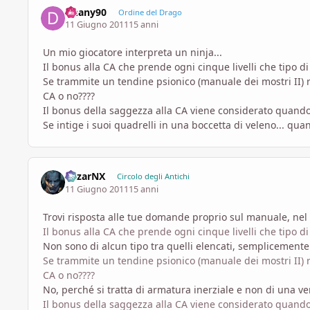
Dhany90
Ordine del Drago
11 Giugno 2011
15 anni
Un mio giocatore interpreta un ninja...
Il bonus alla CA che prende ogni cinque livelli che tipo d
Se trammite un tendine psionico (manuale dei mostri II) 
CA o no????
Il bonus della saggezza alla CA viene considerato quando 
Se intige i suoi quadrelli in una boccetta di veleno... quan
MizarNX
Circolo degli Antichi
11 Giugno 2011
15 anni
Trovi risposta alle tue domande proprio sul manuale, nel c
Il bonus alla CA che prende ogni cinque livelli che tipo d
Non sono di alcun tipo tra quelli elencati, semplicemente
Se trammite un tendine psionico (manuale dei mostri II) 
CA o no????
No, perché si tratta di armatura inerziale e non di una ve
Il bonus della saggezza alla CA viene considerato quando 