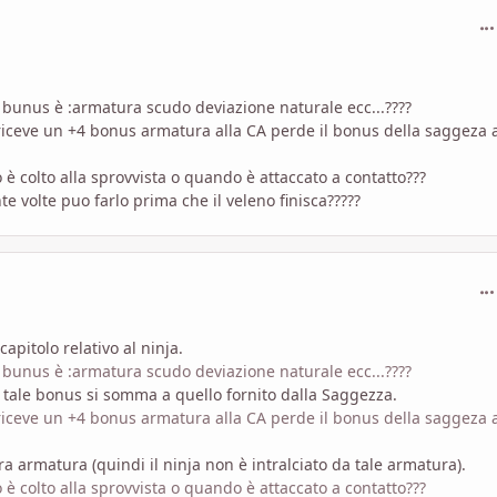
com
i bunus è :armatura scudo deviazione naturale ecc...????
riceve un +4 bonus armatura alla CA perde il bonus della saggeza a
è colto alla sprovvista o quando è attaccato a contatto???
te volte puo farlo prima che il veleno finisca?????
com
apitolo relativo al ninja.
i bunus è :armatura scudo deviazione naturale ecc...????
 tale bonus si somma a quello fornito dalla Saggezza.
riceve un +4 bonus armatura alla CA perde il bonus della saggeza a
ra armatura (quindi il ninja non è intralciato da tale armatura).
è colto alla sprovvista o quando è attaccato a contatto???