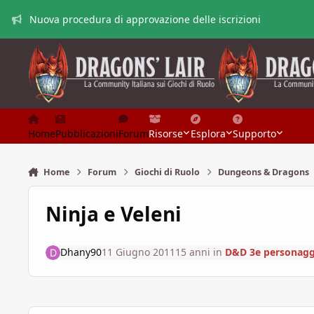
Vai al contenuto
Nuova procedura di approvazione delle iscrizioni
Home
Pubblicazioni
Forum
Risorse
Esplora
Supporto
Home
Forum
Giochi di Ruolo
Dungeons & Dragons
Ninja e Veleni
Dhany90
11 Giugno 2011
15 anni
in
D&D 3e personagg