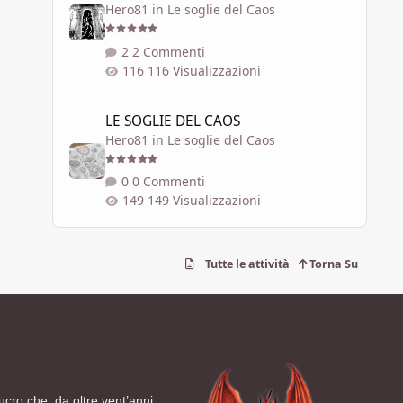
Hero81
in
Le soglie del Caos
2 Commenti
116 Visualizzazioni
LE SOGLIE DEL CAOS
LE SOGLIE DEL CAOS
Hero81
in
Le soglie del Caos
0 Commenti
149 Visualizzazioni
Tutte le attività
Torna Su
ucro che, da oltre vent’anni,