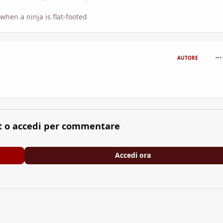
hen a ninja is flat-footed
com
AUTORE
t o accedi per commentare
Accedi ora