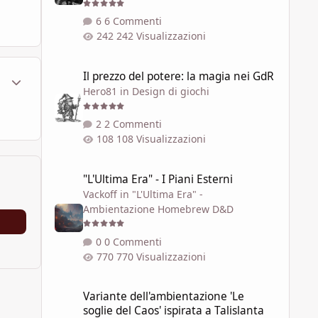
6 Commenti
242 Visualizzazioni
Il prezzo del potere: la magia nei GdR
Il prezzo del potere: la magia nei GdR
ment_608709
Statistiche Autore
Hero81
in
Design di giochi
2 Commenti
108 Visualizzazioni
"L'Ultima Era" - I Piani Esterni
"L'Ultima Era" - I Piani Esterni
Vackoff
in
"L'Ultima Era" -
Ambientazione Homebrew D&D
0 Commenti
770 Visualizzazioni
Variante dell'ambientazione 'Le soglie del Caos' ispirata a 
Variante dell'ambientazione 'Le
soglie del Caos' ispirata a Talislanta