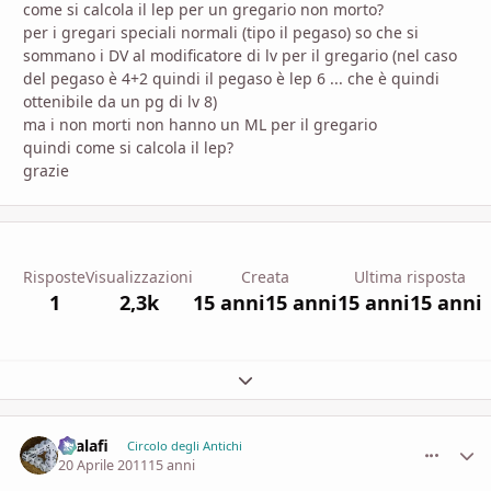
come si calcola il lep per un gregario non morto?
per i gregari speciali normali (tipo il pegaso) so che si
sommano i DV al modificatore di lv per il gregario (nel caso
del pegaso è 4+2 quindi il pegaso è lep 6 ... che è quindi
ottenibile da un pg di lv 8)
ma i non morti non hanno un ML per il gregario
quindi come si calcola il lep?
grazie
Risposte
Visualizzazioni
Creata
Ultima risposta
1
2,3k
15 anni
15 anni
15 anni
15 anni
Espandi panoramica del topic
shalafi
comment_
Stati
Circolo degli Antichi
20 Aprile 2011
15 anni