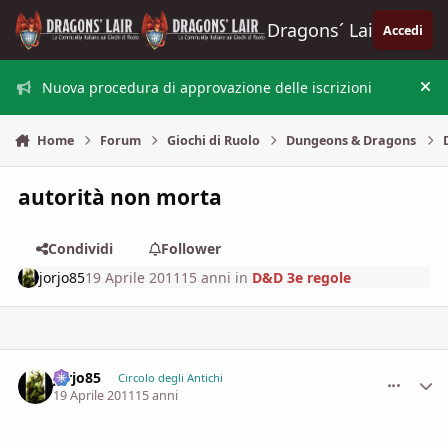
Vai al contenuto
Dragons´ Lair
Accedi
Nuova procedura di approvazione delle iscrizioni
Nas
Home
Forum
Giochi di Ruolo
Dungeons & Dragons
autorità non morta
Condividi
Follower
jorjo85
19 Aprile 2011
15 anni
in
D&D 3e regole
jorjo85
comment_
Stati
Circolo degli Antichi
19 Aprile 2011
15 anni