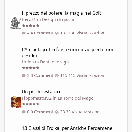
Il prezzo del potere: la magia nei GdR
Il prezzo del potere: la magia nei GdR
Hero81
in
Design di giochi
4 Commenti
130 Visualizzazioni
L'Arcipelago: l'Edùle, i suoi miraggi ed i tuoi desideri
L'Arcipelago: l'Edùle, i suoi miraggi ed i tuoi
desideri
Ladon
in
Denti di drago
3 Commenti
115 Visualizzazioni
Un po' di restauro
Un po' di restauro
Pippomaster92
in
La Torre del Mago
0 Commenti
33 Visualizzazioni
13 Classi di Troika! per Antiche Pergamene
13 Classi di Troika! per Antiche Pergamene