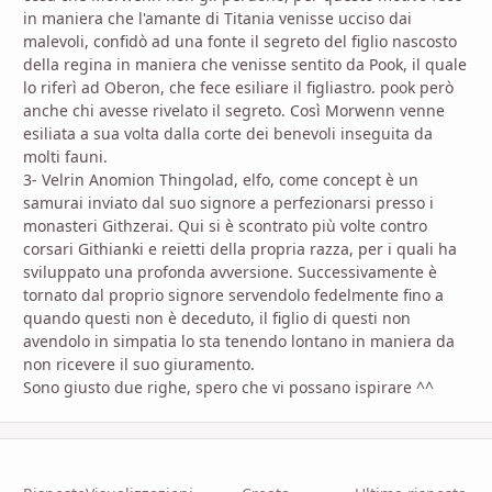
in maniera che l'amante di Titania venisse ucciso dai
malevoli, confidò ad una fonte il segreto del figlio nascosto
della regina in maniera che venisse sentito da Pook, il quale
lo riferì ad Oberon, che fece esiliare il figliastro. pook però
anche chi avesse rivelato il segreto. Così Morwenn venne
esiliata a sua volta dalla corte dei benevoli inseguita da
molti fauni.
3- Velrin Anomion Thingolad, elfo, come concept è un
samurai inviato dal suo signore a perfezionarsi presso i
monasteri Githzerai. Qui si è scontrato più volte contro
corsari Githianki e reietti della propria razza, per i quali ha
sviluppato una profonda avversione. Successivamente è
tornato dal proprio signore servendolo fedelmente fino a
quando questi non è deceduto, il figlio di questi non
avendolo in simpatia lo sta tenendo lontano in maniera da
non ricevere il suo giuramento.
Sono giusto due righe, spero che vi possano ispirare ^^