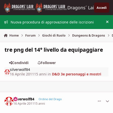
Vai al contenuto
Dragons´ Lair
Accedi
Nuova procedura di approvazione delle iscrizioni
Nas
Home
Forum
Giochi di Ruolo
Dungeons & Dragons
tre png del 14° livello da equipaggiare
Condividi
Follower
silverwolf84
16 Aprile 2011
15 anni
in
D&D 3e personaggi e mostri
silverwolf84
comment_
Stati
Ordine del Drago
16 Aprile 2011
15 anni