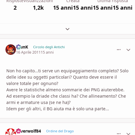
Risposte
Visualizzazioni
Creata
Ultima risposta
2
1,2k
15 anni
15 anni
15 anni
15 anni
Espandi panoramica del topic
KlunK
comment_
Stati
Circolo degli Antichi
16 Aprile 2011
15 anni
Non ho capito...ti serve un equipaggiamento completo? Solo
delle idee su oggetti particolari? Quanto deve essere il
valore totale per ognuno?
Avere le statistiche almeno sommarie dei PNG aiuterebbe.
Ad esempio la driade che classi ha? Che allineamento? Che
armi e armature usa (se ne ha)?
Idem per gli altri, il BG aiuta ma è solo una parte...
silverwolf84
comment_
Stati
Ordine del Drago