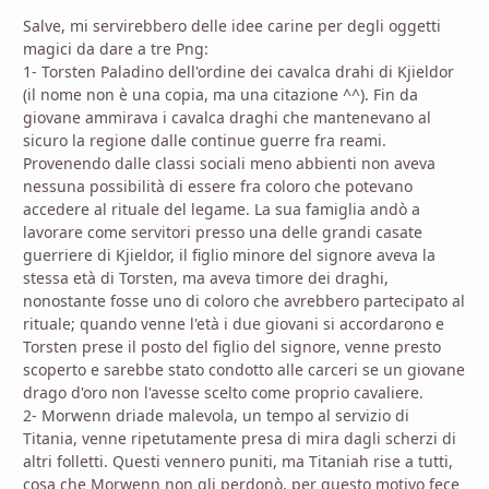
Salve, mi servirebbero delle idee carine per degli oggetti
magici da dare a tre Png:
1- Torsten Paladino dell'ordine dei cavalca drahi di Kjieldor
(il nome non è una copia, ma una citazione ^^). Fin da
giovane ammirava i cavalca draghi che mantenevano al
sicuro la regione dalle continue guerre fra reami.
Provenendo dalle classi sociali meno abbienti non aveva
nessuna possibilità di essere fra coloro che potevano
accedere al rituale del legame. La sua famiglia andò a
lavorare come servitori presso una delle grandi casate
guerriere di Kjieldor, il figlio minore del signore aveva la
stessa età di Torsten, ma aveva timore dei draghi,
nonostante fosse uno di coloro che avrebbero partecipato al
rituale; quando venne l'età i due giovani si accordarono e
Torsten prese il posto del figlio del signore, venne presto
scoperto e sarebbe stato condotto alle carceri se un giovane
drago d'oro non l'avesse scelto come proprio cavaliere.
2- Morwenn driade malevola, un tempo al servizio di
Titania, venne ripetutamente presa di mira dagli scherzi di
altri folletti. Questi vennero puniti, ma Titaniah rise a tutti,
cosa che Morwenn non gli perdonò, per questo motivo fece