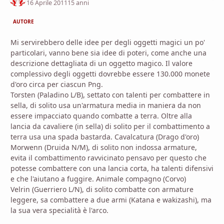
16 Aprile 2011
15 anni
AUTORE
Mi servirebbero delle idee per degli oggetti magici un po'
particolari, vanno bene sia idee di poteri, come anche una
descrizione dettagliata di un oggetto magico. Il valore
complessivo degli oggetti dovrebbe essere 130.000 monete
d'oro circa per ciascun Png.
Torsten (Paladino L/B), settato con talenti per combattere in
sella, di solito usa un'armatura media in maniera da non
essere impacciato quando combatte a terra. Oltre alla
lancia da cavaliere (in sella) di solito per il combattimento a
terra usa una spada bastarda. Cavalcatura (Drago d'oro)
Morwenn (Druida N/M), di solito non indossa armature,
evita il combattimento ravvicinato pensavo per questo che
potesse combattere con una lancia corta, ha talenti difensivi
e che l'aiutano a fuggire. Animale compagno (Corvo)
Velrin (Guerriero L/N), di solito combatte con armature
leggere, sa combattere a due armi (Katana e wakizashi), ma
la sua vera specialità è l'arco.