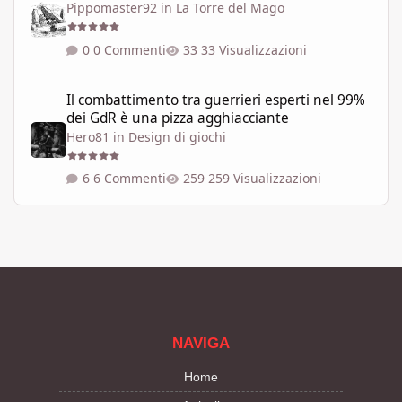
Pippomaster92
in
La Torre del Mago
0 Commenti
33 Visualizzazioni
Il combattimento tra guerrieri esperti nel 99% dei GdR è una pi
Il combattimento tra guerrieri esperti nel 99%
dei GdR è una pizza agghiacciante
Hero81
in
Design di giochi
6 Commenti
259 Visualizzazioni
NAVIGA
Home