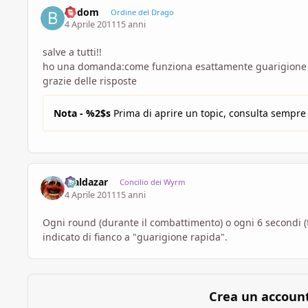
bodom
Ordine del Drago
4 Aprile 2011
15 anni
salve a tutti!!
ho una domanda:come funziona esattamente guarigione 
grazie delle risposte
Nota - %2$s
Prima di aprire un topic, consulta sempre
Maldazar
Concilio dei Wyrm
4 Aprile 2011
15 anni
Ogni round (durante il combattimento) o ogni 6 secondi (
indicato di fianco a "guarigione rapida".
Crea un accoun