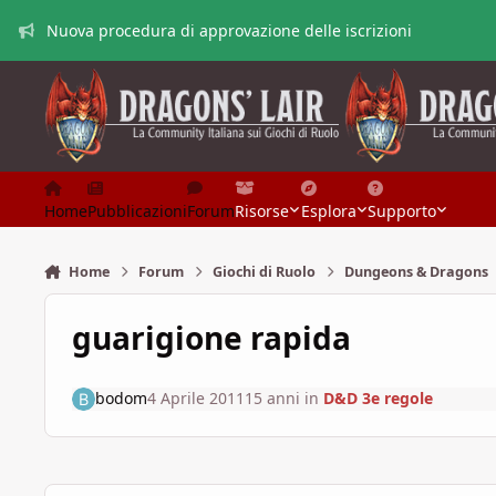
Vai al contenuto
Nuova procedura di approvazione delle iscrizioni
Home
Pubblicazioni
Forum
Risorse
Esplora
Supporto
Home
Forum
Giochi di Ruolo
Dungeons & Dragons
guarigione rapida
bodom
4 Aprile 2011
15 anni
in
D&D 3e regole