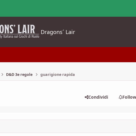
Dragons´ Lair
D&D 3e regole
guarigione rapida
Condividi
Follo