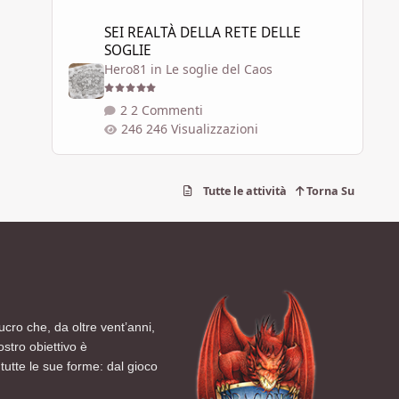
SEI REALTÀ DELLA RETE DELLE SOGLIE
SEI REALTÀ DELLA RETE DELLE
SOGLIE
Hero81
in
Le soglie del Caos
2 Commenti
246 Visualizzazioni
Tutte le attività
Torna Su
ucro che, da oltre vent’anni,
ostro obiettivo è
tutte le sue forme: dal gioco