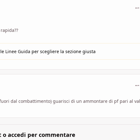
com
rapida??
 le
Linee Guida
per scegliere la sezione giusta
com
fuori dal combattimento) guarisci di un ammontare di pf pari al va
t o accedi per commentare