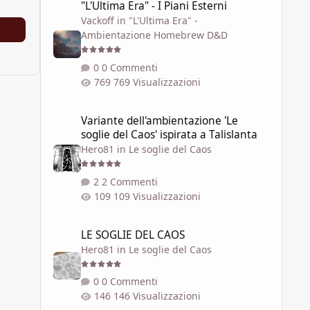
"L'Ultima Era" - I Piani Esterni
Vackoff
in
"L'Ultima Era" -
Ambientazione Homebrew D&D
0 Commenti
769 Visualizzazioni
Variante dell'ambientazione 'Le soglie del Caos' ispirata a 
Variante dell'ambientazione 'Le
soglie del Caos' ispirata a Talislanta
Hero81
in
Le soglie del Caos
2 Commenti
109 Visualizzazioni
LE SOGLIE DEL CAOS
LE SOGLIE DEL CAOS
Hero81
in
Le soglie del Caos
0 Commenti
146 Visualizzazioni