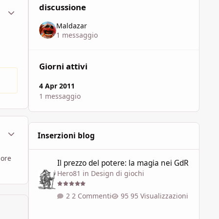
discussione
ment_582419
Statistiche Autore
Maldazar
1 messaggio
Giorni attivi
4 Apr 2011
1 messaggio
ment_582423
Statistiche Autore
Inserzioni blog
Il prezzo del potere: la magia nei GdR
lore
Il prezzo del potere: la magia nei GdR
Hero81
in
Design di giochi
2 Commenti
95 Visualizzazioni
"L'Ultima Era" - I Piani Esterni