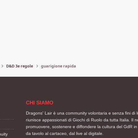
D&D 3e regole
guarigione rapida
CHI SIAMO
Dragons' Lair è una community volontaria e senza fini di l
riunisce appassionati di Giochi di Ruolo da tutta Italia. Il n
promuovere, sostenere e diffondere la cultura del GdR in 
da tavolo al cartaceo, dal live al digitale.
uity