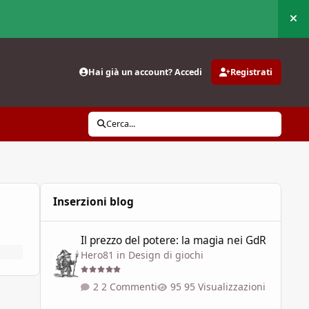
Nas
Hai già un account? Accedi
Registrati
Cerca...
Inserzioni blog
Il prezzo del potere: la magia nei GdR
Il prezzo del potere: la magia nei GdR
Hero81
in
Design di giochi
2 Commenti
95 Visualizzazioni