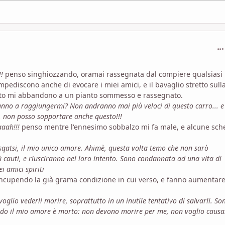
com
!
penso singhiozzando, oramai rassegnata dal compiere qualsiasi
 impediscono anche di evocare i miei amici, e il bavaglio stretto sull
esto mi abbandono a un pianto sommesso e rassegnato.
nno a raggiungermi? Non andranno mai più veloci di questo carro... e
o, non posso sopportare anche questo!!!
aaah!!!
penso mentre l'ennesimo sobbalzo mi fa male, e alcune sch
isqatsi, il mio unico amore. Ahimè, questa volta temo che non sarò
 cauti, e riusciranno nel loro intento. Sono condannata ad una vita di
i amici spiriti
incupendo la già grama condizione in cui verso, e fanno aumentare
lio vederli morire, soprattutto in un inutile tentativo di salvarli. So
ndo il mio amore è morto: non devono morire per me, non voglio causa