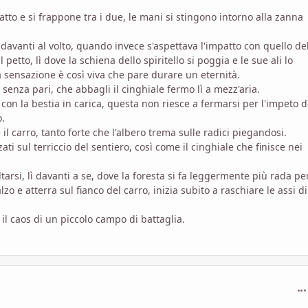
atto e si frappone tra i due, le mani si stingono intorno alla zanna
avanti al volto, quando invece s'aspettava l'impatto con quello de
etto, lì dove la schiena dello spiritello si poggia e le sue ali lo
 sensazione è così viva che pare durare un eternità.
à senza pari, che abbagli il cinghiale fermo lì a mezz'aria.
con la bestia in carica, questa non riesce a fermarsi per l'impeto d
o.
il carro, tanto forte che l'albero trema sulle radici piegandosi.
lzati sul terriccio del sentiero, così come il cinghiale che finisce nei
ltarsi, lì davanti a se, dove la foresta si fa leggermente più rada pe
zo e atterra sul fianco del carro, inizia subito a raschiare le assi di
il caos di un piccolo campo di battaglia.
com