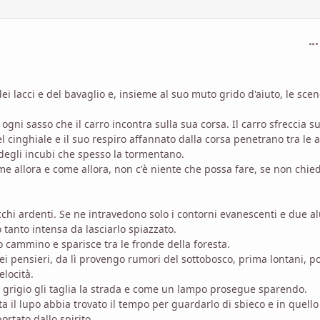
com
dei lacci e del bavaglio e, insieme al suo muto grido d'aiuto, le sc
gni sasso che il carro incontra sulla sua corsa. Il carro sfreccia su
el cinghiale e il suo respiro affannato dalla corsa penetrano tra le a
 degli incubi che spesso la tormentano.
come allora e come allora, non c'è niente che possa fare, se non chie
 occhi ardenti. Se ne intravedono solo i contorni evanescenti e due a
o tanto intensa da lasciarlo spiazzato.
 cammino e sparisce tra le fronde della foresta.
i pensieri, da lì provengo rumori del sottobosco, prima lontani, po
elocità.
o grigio gli taglia la strada e come un lampo prosegue sparendo.
a il lupo abbia trovato il tempo per guardarlo di sbieco e in quello
rtato dallo spirito.