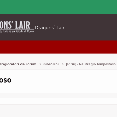
Dragons´ Lair
er/giocatori via Forum
Gioco PbF
[Idriu] - Naufragio Tempestoso
toso