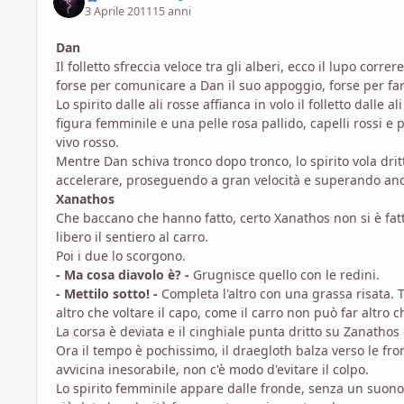
3 Aprile 2011
15 anni
Dan
Il folletto sfreccia veloce tra gli alberi, ecco il lupo corre
forse per comunicare a Dan il suo appoggio, forse per far
Lo spirito dalle ali rosse affianca in volo il folletto dalle
figura femminile e una pelle rosa pallido, capelli rossi e 
vivo rosso.
Mentre Dan schiva tronco dopo tronco, lo spirito vola drit
accelerare, proseguendo a gran velocità e superando anc
Xanathos
Che baccano che hanno fatto, certo Xanathos non si è fat
libero il sentiero al carro.
Poi i due lo scorgono.
- Ma cosa diavolo è? -
Grugnisce quello con le redini.
- Mettilo sotto! -
Completa l'altro con una grassa risata. T
altro che voltare il capo, come il carro non può far altro c
La corsa è deviata e il cinghiale punta dritto su Zanathos
Ora il tempo è pochissimo, il draegloth balza verso le fron
avvicina inesorabile, non c'è modo d'evitare il colpo.
Lo spirito femminile appare dalle fronde, senza un suon