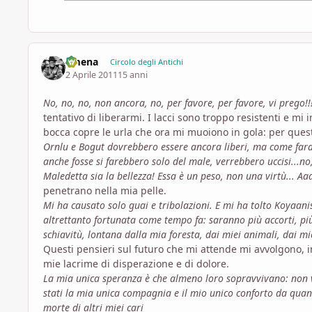
ilmena
Circolo degli Antichi
2 Aprile 2011
15 anni
No, no, no, non ancora, no, per favore, per favore, vi prego!!!
tentativo di liberarmi. I lacci sono troppo resistenti e mi
bocca copre le urla che ora mi muoiono in gola: per qu
Ornlu e Bogut dovrebbero essere ancora liberi, ma come fara
anche fosse si farebbero solo del male, verrebbero uccisi...n
Maledetta sia la bellezza! Essa è un peso, non una virtù... Aa
penetrano nella mia pelle.
Mi ha causato solo guai e tribolazioni. E mi ha tolto Koyaan
altrettanto fortunata come tempo fa: saranno più accorti, più
schiavitù, lontana dalla mia foresta, dai miei animali, dai mie
Questi pensieri sul futuro che mi attende mi avvolgono, 
mie lacrime di disperazione e di dolore.
La mia unica speranza è che almeno loro sopravvivano: non vog
stati la mia unica compagnia e il mio unico conforto da qua
morte di altri miei cari