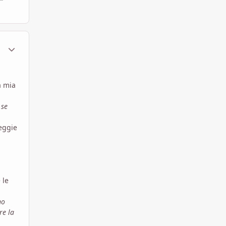
ment_581725
Statistiche Autore
a mia
 se
eggie
 le
no
re la