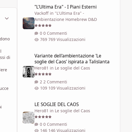
"L'Ultima Era" - I Piani Esterni
"L'Ultima Era" - I Piani Esterni
Vackoff
in
"L'Ultima Era" -
ment_581568
Statistiche Autore
Ambientazione Homebrew D&D
0 Commenti
endono
769 Visualizzazioni
Variante dell'ambientazione 'Le soglie del Caos' ispirata a 
l
Variante dell'ambientazione 'Le
ssi di
soglie del Caos' ispirata a Talislanta
Hero81
in
Le soglie del Caos
dere
2 Commenti
109 Visualizzazioni
lucce
LE SOGLIE DEL CAOS
LE SOGLIE DEL CAOS
i
Hero81
in
Le soglie del Caos
0 Commenti
146 Visualizzazioni