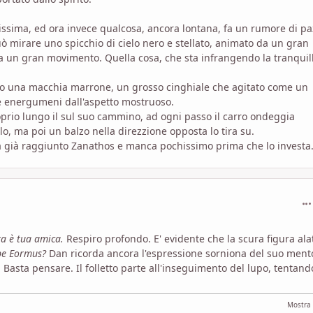
lissima, ed ora invece qualcosa, ancora lontana, fa un rumore di pa
uò mirare uno spicchio di cielo nero e stellato, animato da un gran
 da un gran movimento. Quella cosa, che sta infrangendo la tranquill
onco una macchia marrone, un grosso cinghiale che agitato come un
e energumeni dall'aspetto mostruoso.
oprio lungo il sul suo cammino, ad ogni passo il carro ondeggia
o, ma poi un balzo nella direzzione opposta lo tira su.
o ha già raggiunto Zanathos e manca pochissimo prima che lo investa
com
ta è tua amica.
Respiro profondo. E' evidente che la scura figura ala
be Eormus?
Dan ricorda ancora l'espressione sorniona del suo ment
 Basta pensare. Il folletto parte all'inseguimento del lupo, tentand