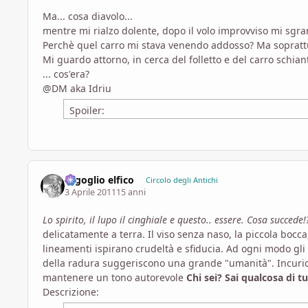
Ma... cosa diavolo...
mentre mi rialzo dolente, dopo il volo improvviso mi sgr
Perchè quel carro mi stava venendo addosso? Ma soprattutt
Mi guardo attorno, in cerca del folletto e del carro schian
... cos'era?
@DM aka Idriu
Spoiler:
orgoglio elfico
Circolo degli Antichi
3 Aprile 2011
15 anni
Lo spirito, il lupo il cinghiale e questo.. essere. Cosa succede!
delicatamente a terra. Il viso senza naso, la piccola bocca, 
lineamenti ispirano crudeltà e sfiducia. Ad ogni modo gli o
della radura suggeriscono una grande "umanità". Incurios
mantenere un tono autorevole
Chi sei? Sai qualcosa di t
Descrizione: