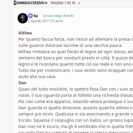
ULTIMA PAGINA
1
2
3
4
5
6
SUCCESSIVO
PAGINA 1 DI 10
Idriu
Circolo degli Antichi
2 Aprile 2011
15 anni
Althea
Per quanto faccia forza, non riesce ad allentare la presa 
sulle guance dolorose lacrime di una vecchia paura.
Althea rimbalza su quel fondo di legno ad ogni dosso, ad o
sentiero del bosco per condurli presto in città. Il puzzo d
legno e le ricordano quanto tutto ciò sia reale e non uno
Tutto sta per ricominciare, i suoi vestiti sono strappati 
aiuto alla sua casa.
Dan
Quasi del tutto invisibile, lo spettro fissa Dan con i suoi
rosse, il suo sguardo porta al folletto una richiesta d'aiut
Poi così come era apparso, volando veloce prosegue il suo
Dan guarda in quella direzione, assorto qualche attimo ne
sempre più vicini. Qualcosa si sta avvicinando a grande v
Eccolo. Squassa il cespuglio con un balzo, un grosso lup
Dan non ne è sicuro, ma gli è sembrato che in quella frett
sguardo Dan ha creduto di leggere lo stesso messaggio po