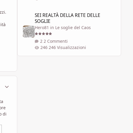
SEI REALTÀ DELLA RETE DELLE SOGLIE
zzi.
SEI REALTÀ DELLA RETE DELLE
SOGLIE
ità
Hero81
in
Le soglie del Caos
2 Commenti
246 Visualizzazioni
.
ment_581618
Statistiche Autore
ta
ore
o di