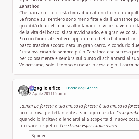
Zanathos
Che baccano. La foresta fino ad un attimo fa era tranquil
Le fronde sul sentiero sono meno fitte e da lì Zanathos p
quantità di uccelli che si allontanano in volo spaventati
della vita del bosco, si sta avvicinando, e a gran velocità.
Ecco in fondo al sentiero apparire da dietro l'ultimo tr
pazzo trascina scoordinato un gran carro. A condurlo du
Si sta avvicinando sempre più a Zanathos che si trova pr
pericolosamente e sembra sul punto di schiantarsi al suol
Velocissimo, solo il tempo di notar la cosa e già il carr
orgoglio elfico
Circolo degli Antichi
2 Aprile 2011
15 anni
Calma! La foresta è tua amica la foresta è tua amica la fores
non si trova perfettamente a suo agio da sola.
Cosa fareb
quando lo incitava a lanciarsi alla scoperta di nuove cose.
ritrovare lo spettro
Che strana espressione aveva...
Spoiler: