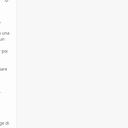
,
ha una
'un
r poi
iare
r
ge di