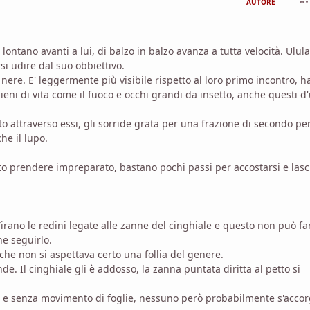
AUTORE
re lontano avanti a lui, di balzo in balzo avanza a tutta velocità. Ulula
si udire dal suo obbiettivo.
 ali nere. E' leggermente più visibile rispetto al loro primo incontro, 
pieni di vita come il fuoco e occhi grandi da insetto, anche questi d
to attraverso essi, gli sorride grata per una frazione di secondo pe
he il lupo.
to prendere impreparato, bastano pochi passi per accostarsi e lasc
irano le redini legate alle zanne del cinghiale e questo non può fa
he seguirlo.
 che non si aspettava certo una follia del genere.
de. Il cinghiale gli è addosso, la zanna puntata diritta al petto si
o e senza movimento di foglie, nessuno però probabilmente s'accor