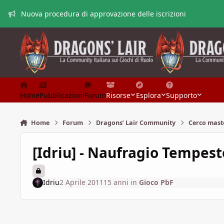
Vai al contenuto
Nuova procedura di approvazione delle iscrizioni
Home
Pubblicazioni
Forum
Risorse
Esplora
Supporto
Home
Forum
Dragons’ Lair Community
Cerco mast
[Idriu] - Naufragio Tempes
Idriu
2 Aprile 2011
15 anni
in
Gioco PbF