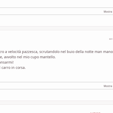
com
ntro a velocità pazzesca, scrutandolo nel buio della notte man mano
le, avvolto nel mio cupo mantello.
ansarmi!
 carro in corsa.
com