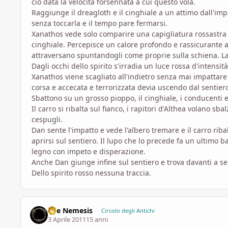
ciò data la velocità forsennata a cui questo vola.
Raggiunge il dreagloth e il cinghiale a un attimo dall'imp
senza toccarla e il tempo pare fermarsi.
Xanathos vede solo comparire una capigliatura rossastra d
cinghiale. Percepisce un calore profondo e rassicurante al p
attraversano spuntandogli come proprie sulla schiena. La
Dagli occhi dello spirito s'irradia un luce rossa d'intensit
Xanathos viene scagliato all'indietro senza mai impattare 
corsa e accecata e terrorizzata devia uscendo dal sentier
Sbattono su un grosso pioppo, il cinghiale, i conducenti e 
Il carro si ribalta sul fianco, i rapitori d'Althea volano sba
cespugli.
Dan sente l'impatto e vede l'albero tremare e il carro riba
aprirsi sul sentiero. Il lupo che lo precede fa un ultimo bal
legno con impeto e disperazione.
Anche Dan giunge infine sul sentiero e trova davanti a se 
Dello spirito rosso nessuna traccia.
The Nemesis
Circolo degli Antichi
3 Aprile 2011
15 anni