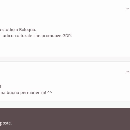
com
a studio a Bologna.
one ludico-culturale che promuove GDR.
com
f!
 una buona permanenza! ^^
sposte.