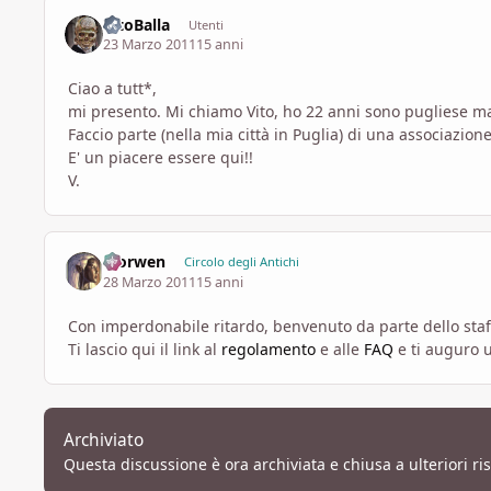
VitoBalla
Utenti
23 Marzo 2011
15 anni
Ciao a tutt*,
mi presento. Mi chiamo Vito, ho 22 anni sono pugliese m
Faccio parte (nella mia città in Puglia) di una associazi
E' un piacere essere qui!!
V.
Morwen
Circolo degli Antichi
28 Marzo 2011
15 anni
Con imperdonabile ritardo, benvenuto da parte dello staf
Ti lascio qui il link al
regolamento
e alle
FAQ
e ti auguro
Archiviato
Questa discussione è ora archiviata e chiusa a ulteriori ri