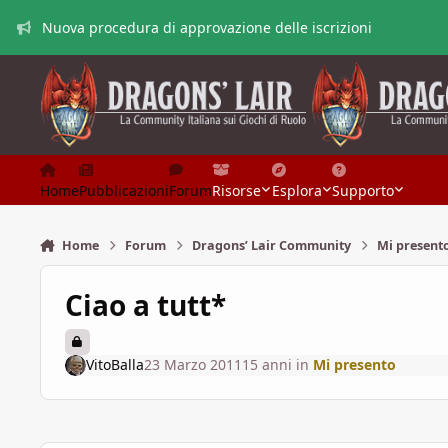
Vai al contenuto
Nuova procedura di approvazione delle iscrizioni
Home
Pubblicazioni
Forum
Risorse
Esplora
Supporto
Home
Forum
Dragons’ Lair Community
Mi present
Ciao a tutt*
VitoBalla
23 Marzo 2011
15 anni
in
Mi presento