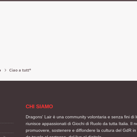
o
Ciao a tutt*
CHI SIAMO
Dragons' Lair è una community volontaria e senza fini di l
riunisce appassionati di Giochi di Ruolo da tutta Italia. Il n
promuovere, sostenere e diffondere la cultura del GdR in 
da tavolo al cartaceo, dal live al digitale.