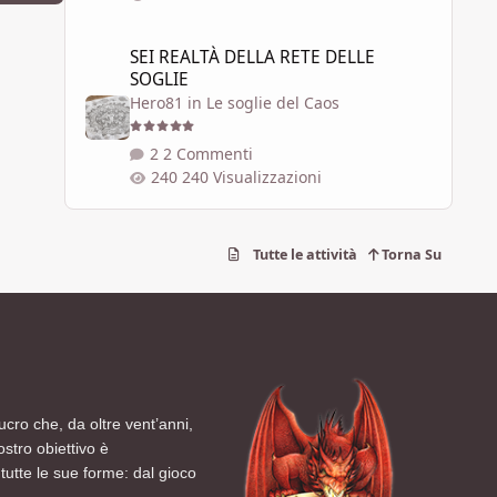
SEI REALTÀ DELLA RETE DELLE SOGLIE
SEI REALTÀ DELLA RETE DELLE
SOGLIE
Hero81
in
Le soglie del Caos
2 Commenti
240 Visualizzazioni
Tutte le attività
Torna Su
ucro che, da oltre vent’anni,
ostro obiettivo è
tutte le sue forme: dal gioco