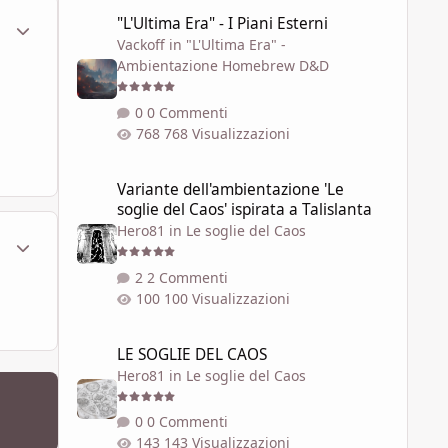
"L'Ultima Era" - I Piani Esterni
"L'Ultima Era" - I Piani Esterni
ment_577595
Statistiche Autore
Vackoff
in
"L'Ultima Era" -
Ambientazione Homebrew D&D
0 Commenti
768 Visualizzazioni
Variante dell'ambientazione 'Le soglie del Caos' ispirata a 
Variante dell'ambientazione 'Le
soglie del Caos' ispirata a Talislanta
Hero81
in
Le soglie del Caos
ment_579278
Statistiche Autore
2 Commenti
100 Visualizzazioni
LE SOGLIE DEL CAOS
LE SOGLIE DEL CAOS
Hero81
in
Le soglie del Caos
0 Commenti
143 Visualizzazioni