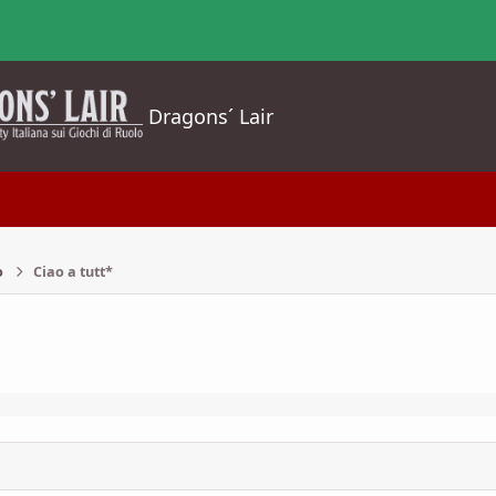
Dragons´ Lair
o
Ciao a tutt*