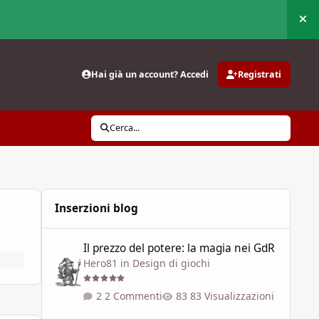
Nas
Hai già un account? Accedi
Registrati
Cerca...
Inserzioni blog
Il prezzo del potere: la magia nei GdR
Il prezzo del potere: la magia nei GdR
Hero81
in
Design di giochi
2 Commenti
83 Visualizzazioni