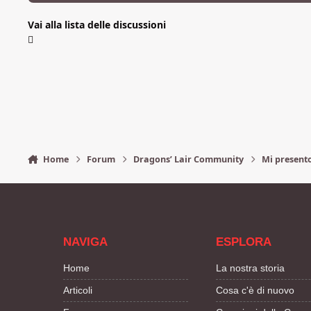
Vai alla lista delle discussioni
Home
Forum
Dragons’ Lair Community
Mi present
NAVIGA
ESPLORA
Home
La nostra storia
Articoli
Cosa c'è di nuovo