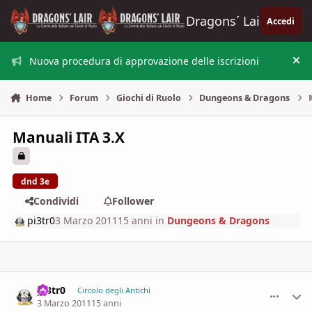
Vai al contenuto
Dragons´ Lair
Accedi
Nuova procedura di approvazione delle iscrizioni
Nas
Home
Forum
Giochi di Ruolo
Dungeons & Dragons
Manuali ITA 3.X
dnd 3e
Condividi
Follower
pi3tr0
3 Marzo 2011
15 anni
in
Dungeons & Dragons
pi3tr0
comment_
Stati
Circolo degli Antichi
3 Marzo 2011
15 anni