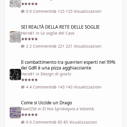
0 Commenti
125 Visualizzazioni
SEI REALTÀ DELLA RETE DELLE SOGLIE
SEI REALTÀ DELLA RETE DELLE SOGLIE
Hero81
in
Le soglie del Caos
2 Commenti
221 Visualizzazioni
Il combattimento tra guerrieri esperti nel 99% dei GdR è una pi
Il combattimento tra guerrieri esperti nel 99%
dei GdR è una pizza agghiacciante
Hero81
in
Design di giochi
4 Commenti
143 Visualizzazioni
Come si Uccide un Drago
Come si Uccide un Drago
Nael256
in
El Nix Sproloquio a Volontà
0 Commenti
85 Visualizzazioni