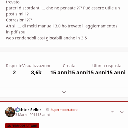
trovato
pareri discordanti ... che ne pensate ??? Può essere utile un
post simili ?
Correzioni ???
Ah si .... di molti manuali 3.0 ho trovato l' aggiornamento (
in pdf ) sul
web rendendoli così giocabili anche in 3.5
Risposte
Visualizzazioni
Creata
Ultima risposta
2
8,6k
15 anni
15 anni
15 anni
15 anni
Espandi panoramica del topic
Richter Seller
comment_
Stati
Supermoderatore
3 Marzo 2011
15 anni
SUPERMODERATORE