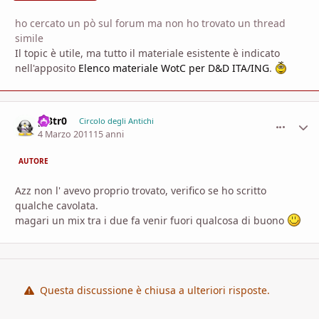
ho cercato un pò sul forum ma non ho trovato un thread
simile
Il topic è utile, ma tutto il materiale esistente è indicato
nell'apposito
Elenco materiale WotC per D&D ITA/ING
.
pi3tr0
comment_
Stati
Circolo degli Antichi
4 Marzo 2011
15 anni
AUTORE
Azz non l' avevo proprio trovato, verifico se ho scritto
qualche cavolata.
magari un mix tra i due fa venir fuori qualcosa di buono
Questa discussione è chiusa a ulteriori risposte.