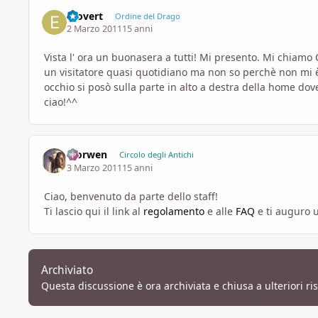
Erovert
Ordine del Drago
2 Marzo 2011
15 anni
Vista l' ora un buonasera a tutti! Mi presento. Mi chiamo
un visitatore quasi quotidiano ma non so perchè non mi è m
occhio si posò sulla parte in alto a destra della home dove 
ciao!^^
Morwen
Circolo degli Antichi
3 Marzo 2011
15 anni
Ciao, benvenuto da parte dello staff!
Ti lascio qui il link al
regolamento
e alle
FAQ
e ti auguro
Archiviato
Questa discussione è ora archiviata e chiusa a ulteriori ri