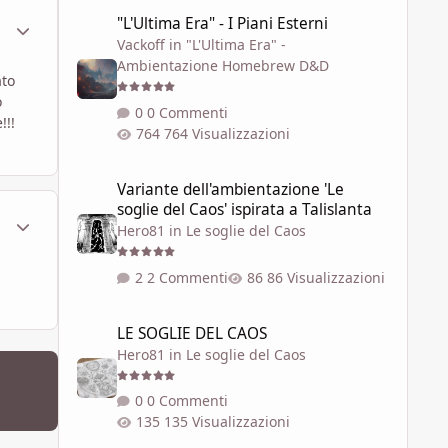
"L'Ultima Era" - I Piani Esterni
"L'Ultima Era" - I Piani Esterni
ment_569250
Statistiche Autore
Vackoff
in
"L'Ultima Era" -
Ambientazione Homebrew D&D
ato
o
0 Commenti
!!!
764 Visualizzazioni
Variante dell'ambientazione 'Le soglie del Caos' ispirata a 
Variante dell'ambientazione 'Le
soglie del Caos' ispirata a Talislanta
ment_569684
Statistiche Autore
Hero81
in
Le soglie del Caos
2 Commenti
86 Visualizzazioni
LE SOGLIE DEL CAOS
LE SOGLIE DEL CAOS
Hero81
in
Le soglie del Caos
0 Commenti
135 Visualizzazioni