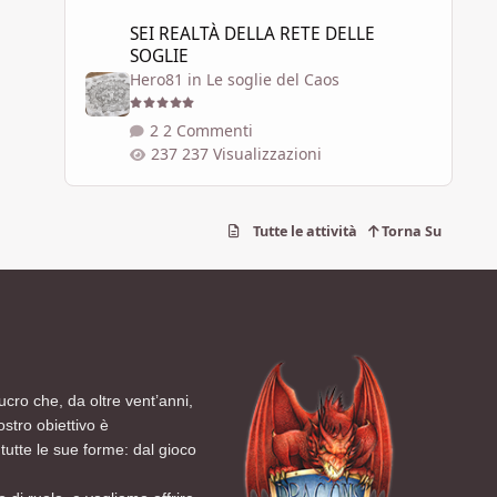
SEI REALTÀ DELLA RETE DELLE SOGLIE
SEI REALTÀ DELLA RETE DELLE
SOGLIE
Hero81
in
Le soglie del Caos
2 Commenti
237 Visualizzazioni
Tutte le attività
Torna Su
ucro che, da oltre vent’anni,
ostro obiettivo è
tutte le sue forme: dal gioco