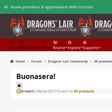
Vai al contenuto
Nuova procedura di approvazione delle iscrizioni
Home
Pubblicazioni
Forum
Risorse
Esplora
Supporto
Home
Forum
Dragons’ Lair Community
Mi present
Buonasera!
Erovert
2 Marzo 2011
15 anni
in
Mi presento