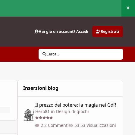
Nas
Hai già un account? Accedi
Registrati
Cerca...
Inserzioni blog
Il prezzo del potere: la magia nei GdR
Il prezzo del potere: la magia nei GdR
Hero81
in
Design di giochi
2 Commenti
53 Visualizzazioni