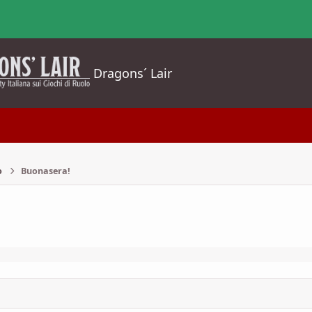
Dragons´ Lair
o
Buonasera!