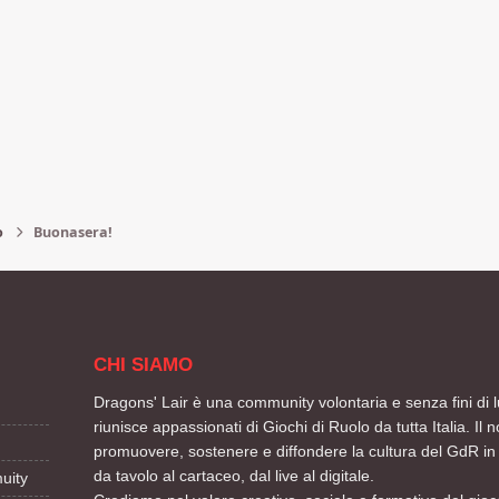
o
Buonasera!
CHI SIAMO
Dragons' Lair è una community volontaria e senza fini di l
riunisce appassionati di Giochi di Ruolo da tutta Italia. Il n
promuovere, sostenere e diffondere la cultura del GdR in 
da tavolo al cartaceo, dal live al digitale.
uity