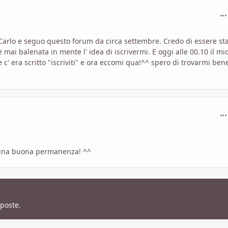
com
 Carlo e seguo questo forum da circa settembre. Credo di essere st
ai balenata in mente l' idea di iscrivermi. E oggi alle 00.10 il mi
c' era scritto "iscriviti" e ora eccomi qua!^^ spero di trovarmi bene
com
 una buona permanenza! ^^
sposte.