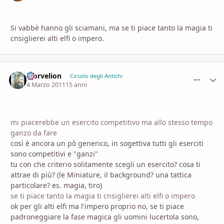
Si vabbè hanno gli sciamani, ma se ti piace tanto la magia ti
cnsiglierei alti elfi o impero.
Morvelion
comment_
Stati
Circolo degli Antichi
4 Marzo 2011
15 anni
mi piacerebbe un esercito competitivo ma allo stesso tempo
ganzo da fare
così è ancora un pò generico, in sogettiva tutti gli eserciti
sono competitivi e "ganzi"
tu con che criterio solitamente scegli un esercito? cosa ti
attrae di più? (le Miniature, il background? una tattica
particolare? es. magia, tiro)
se ti piace tanto la magia ti cnsiglierei alti elfi o impero
ok per gli alti elfi ma l'impero proprio no, se ti piace
padroneggiare la fase magica gli uomini lucertola sono,