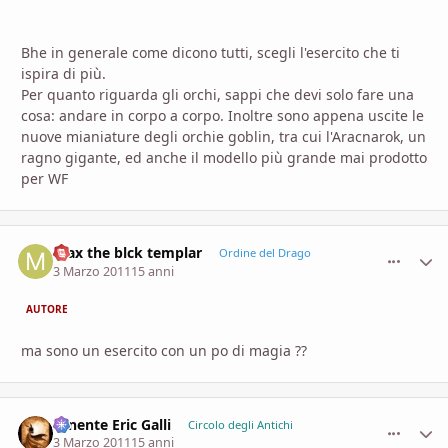
Bhe in generale come dicono tutti, scegli l'esercito che ti
ispira di più.
Per quanto riguarda gli orchi, sappi che devi solo fare una
cosa: andare in corpo a corpo. Inoltre sono appena uscite le
nuove mianiature degli orchie goblin, tra cui l'Aracnarok, un
ragno gigante, ed anche il modello più grande mai prodotto
per WF
max the blck templar
comment_
Stati
Ordine del Drago
3 Marzo 2011
15 anni
AUTORE
ma sono un esercito con un po di magia ??
Tenente Eric Galli
comment_
Stati
Circolo degli Antichi
3 Marzo 2011
15 anni