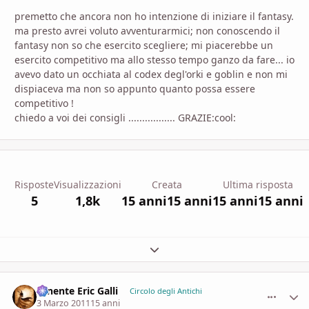
premetto che ancora non ho intenzione di iniziare il fantasy.
ma presto avrei voluto avventurarmici; non conoscendo il
fantasy non so che esercito scegliere; mi piacerebbe un
esercito competitivo ma allo stesso tempo ganzo da fare... io
avevo dato un occhiata al codex degl'orki e goblin e non mi
dispiaceva ma non so appunto quanto possa essere
competitivo !
chiedo a voi dei consigli ................. GRAZIE:cool:
Risposte
Visualizzazioni
Creata
Ultima risposta
5
1,8k
15 anni
15 anni
15 anni
15 anni
Espandi panoramica del topic
Tenente Eric Galli
comment_
Stati
Circolo degli Antichi
3 Marzo 2011
15 anni