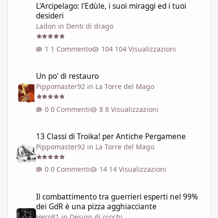
L'Arcipelago: l'Edùle, i suoi miraggi ed i tuoi
desideri
Ladon
in
Denti di drago
1 Commento
104 Visualizzazioni
Un po' di restauro
Un po' di restauro
Pippomaster92
in
La Torre del Mago
0 Commenti
8 Visualizzazioni
13 Classi di Troika! per Antiche Pergamene
13 Classi di Troika! per Antiche Pergamene
Pippomaster92
in
La Torre del Mago
0 Commenti
14 Visualizzazioni
Il combattimento tra guerrieri esperti nel 99% dei GdR è una pi
Il combattimento tra guerrieri esperti nel 99%
dei GdR è una pizza agghiacciante
Hero81
in
Design di giochi