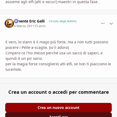
assieme agli elfi (alti e oscuri) maestri in questa fase.
Tenente Eric Galli
comment_
Stati
Circolo degli Antichi
4 Marzo 2011
15 anni
E vero, lo slann è il mago più forte, ma a non tutti possono
piacere i Pelle-a-scaglie. (io li adoro)
L'impero ce l'ho messo perchè usa un sacco di saperi, e
quindi è un po' vario.
per la magia forse consiglierei alti elfi, se non ti piacciono le
lucertole.
Crea un account o accedi per commentare
Crea un nuovo account
Accedi ora