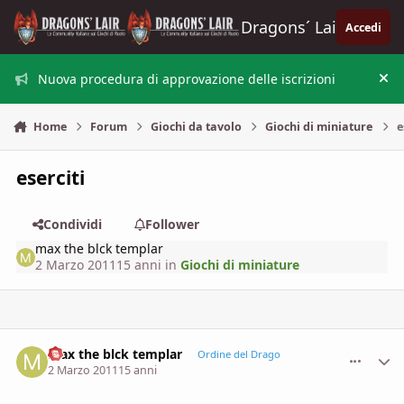
Vai al contenuto
Dragons´ Lair
Accedi
Nuova procedura di approvazione delle iscrizioni
Nas
Home
Forum
Giochi da tavolo
Giochi di miniature
e
eserciti
Condividi
Follower
max the blck templar
2 Marzo 2011
15 anni
in
Giochi di miniature
max the blck templar
comment_
Stati
Ordine del Drago
2 Marzo 2011
15 anni