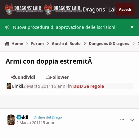
Vai al contenuto
Dragons´ Lair
Accedi
Nuova procedura di approvazione delle iscrizioni
Nas
Home
Forum
Giochi di Ruolo
Dungeons & Dragons
Armi con doppia estremitÃ
Condividi
Follower
Einkil
2 Marzo 2011
15 anni
in
D&D 3e regole
Einkil
comment_
Stati
Ordine del Drago
2 Marzo 2011
15 anni