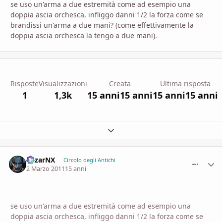
se uso un'arma a due estremità come ad esempio una
doppia ascia orchesca, infliggo danni 1/2 la forza come se
brandissi un'arma a due mani? (come effettivamente la
doppia ascia orchesca la tengo a due mani).
Risposte
Visualizzazioni
Creata
Ultima risposta
1
1,3k
15 anni
15 anni
15 anni
15 anni
Espandi panoramica del topic
MizarNX
comment_
Stati
Circolo degli Antichi
2 Marzo 2011
15 anni
se uso un'arma a due estremità come ad esempio una
doppia ascia orchesca, infliggo danni 1/2 la forza come se