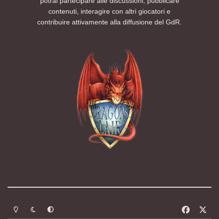
potrai partecipare alle discussioni, pubblicare
contenuti, interagire con altri giocatori e
contribuire attivamente alla diffusione del GdR.
Modalità chiara
Modalità scura
Segui la preferenza del sistema
f
x
a