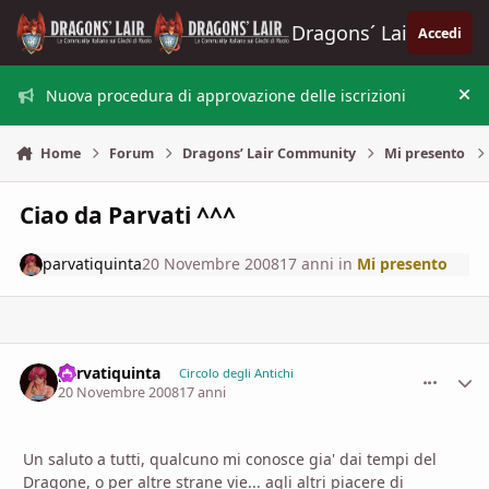
Vai al contenuto
Dragons´ Lair
Accedi
Nuova procedura di approvazione delle iscrizioni
Nas
Home
Forum
Dragons’ Lair Community
Mi presento
Ciao da Parvati ^^^
parvatiquinta
20 Novembre 2008
17 anni
in
Mi presento
parvatiquinta
comment_
Stati
Circolo degli Antichi
20 Novembre 2008
17 anni
Un saluto a tutti, qualcuno mi conosce gia' dai tempi del
Dragone, o per altre strane vie... agli altri piacere di