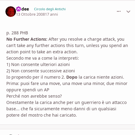
kodee
comment_
Stati
Circolo degli Antichi
13 Ottobre 2008
17 anni
p. 288 PHB
No Further Actions:
After you resolve a charge attack, you
can’t take any further actions this turn, unless you spend an
action point to take an extra action.
Secondo me va a come la interpreti:
1) Non consente ulteriori azioni
2) Non consente successive azioni
Io propendo per il numero 2.
Dopo
la carica niente azioni.
Prima: puoi fare una move, una move una minor, due minor
oppure spendi un AP
Perché non avrebbe senso?
Onestamente la carica anche per un guerriero è un attacco
base... che fa sicuramente meno danni di un qualsiasi
potere del mostro che hai caricato.