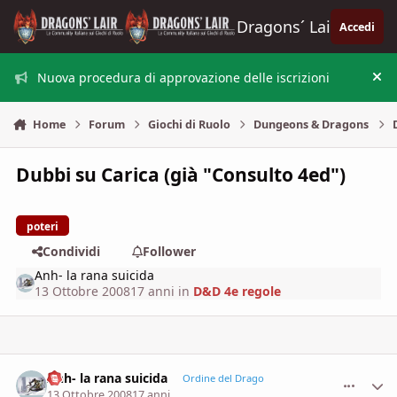
Vai al contenuto
Dragons´ Lair
Accedi
Nuova procedura di approvazione delle iscrizioni
Nas
Home
Forum
Giochi di Ruolo
Dungeons & Dragons
Dubbi su Carica (già "Consulto 4ed")
poteri
Condividi
Follower
Anh- la rana suicida
13 Ottobre 2008
17 anni
in
D&D 4e regole
Anh- la rana suicida
comment_
Stati
Ordine del Drago
13 Ottobre 2008
17 anni