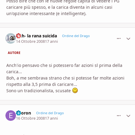
Posso dire che con le nuove regole capita di vedere i PG
caricare più spesso, e la carica diventa in alcuni casi
un'opzione interessante (e intelligente).
Anh- la rana suicida
comment_
Stati
Ordine del Drago
14 Ottobre 2008
17 anni
AUTORE
Anch'io pensavo che si potessero far azioni sl prima della
carica...
Boh, a me sembrava strano che si potesse far molte azioni
rispetto alla 3,5 prima di caricare...
Sono un tradizionalista, scusate
egoron
comment_
Stati
Ordine del Drago
16 Ottobre 2008
17 anni