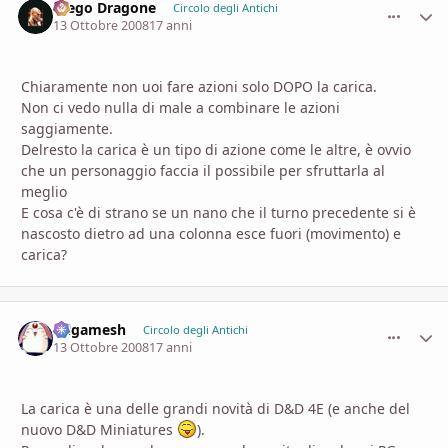
Diego Dragone
comment_
Stati
Circolo degli Antichi
13 Ottobre 2008
17 anni
Chiaramente non uoi fare azioni solo DOPO la carica.
Non ci vedo nulla di male a combinare le azioni
saggiamente.
Delresto la carica è un tipo di azione come le altre, è ovvio
che un personaggio faccia il possibile per sfruttarla al
meglio
E cosa c'è di strano se un nano che il turno precedente si è
nascosto dietro ad una colonna esce fuori (movimento) e
carica?
Gilgamesh
comment_
Stati
Circolo degli Antichi
13 Ottobre 2008
17 anni
La carica è una delle grandi novità di D&D 4E (e anche del
nuovo D&D Miniatures
).