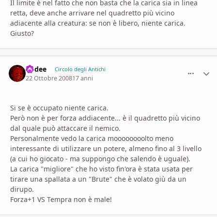
Il limite è nel fatto che non basta che la carica sia in linea
retta, deve anche arrivare nel quadretto più vicino
adiacente alla creatura: se non è libero, niente carica.
Giusto?
kodee
comment_
Stati
Circolo degli Antichi
22 Ottobre 2008
17 anni
Si se è occupato niente carica.
Però non è per forza addiacente... è il quadretto più vicino
dal quale può attaccare il nemico.
Personalmente vedo la carica moooooooolto meno
interessante di utilizzare un potere, almeno fino al 3 livello
(a cui ho giocato - ma suppongo che salendo è uguale).
La carica "migliore" che ho visto fin'ora è stata usata per
tirare una spallata a un "Brute" che è volato giù da un
dirupo.
Forza+1 VS Tempra non è male!