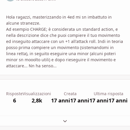
Hola ragazzi, masterizzando in 4ed mi sn imbattuto in
alcune stranezze.
Ad esempio CHARGE; è considerata un standard action, e
nella descrizione dice che puoi compiere il tuo movimento
ed inseguito attaccare con un +1 all'attack roll. Indi in teoria
posso prima compiere un movimento (sistemandomi in
linea retta), in seguito eseguire una minor (alcuni poteri
minor sn mooolto utili) e dopo rieseguire il movimento e
attaccare... Nn ha senso...
Risposte
Visualizzazioni
Creata
Ultima risposta
6
2,8k
17 anni
17 anni
17 anni
17 anni
Espandi panoramica del topic