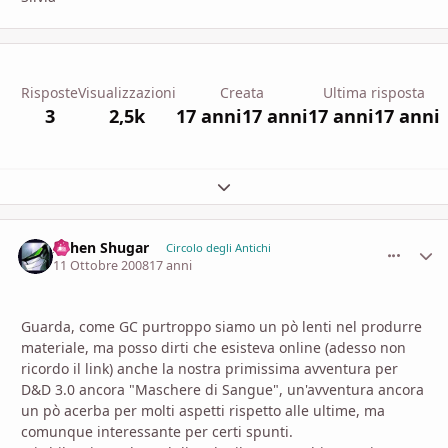
Risposte
Visualizzazioni
Creata
Ultima risposta
3
2,5k
17 anni
17 anni
17 anni
17 anni
Espandi panoramica del topic
Ashen Shugar
comment_
Stati
Circolo degli Antichi
11 Ottobre 2008
17 anni
Guarda, come GC purtroppo siamo un pò lenti nel produrre
materiale, ma posso dirti che esisteva online (adesso non
ricordo il link) anche la nostra primissima avventura per
D&D 3.0 ancora "Maschere di Sangue", un'avventura ancora
un pò acerba per molti aspetti rispetto alle ultime, ma
comunque interessante per certi spunti.