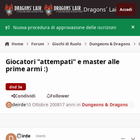
Vai al contenuto
Dragons´ Lair
Accedi
Nuova procedura di approvazione delle iscrizioni
Nas
Home
Forum
Giochi di Ruolo
Dungeons & Dragons
Giocatori "attempati" e master alle
prime armi :)
dnd 3e
Condividi
Follower
deirde
10 Ottobre 2008
17 anni
in
Dungeons & Dragons
deirde
comment_
Stati
Utenti