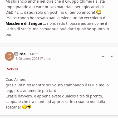
Mi sbilancio anche nel dire che il Gruppo Chimera si sta
impegnando a creare nuovo materiale per i giocatori di
D&D 4E ... dateci solo un pochino di tempo ancora!
P.S: cercando ho trovato uan versione un pò vecchiotta di
Maschere di Sangue
... nonc redo ti possa aiutare come il
Ladro di Stelle, ma comuqnue può darti qualche spunto in
più.
deirde
comment_
Stati
Utenti
13 Ottobre 2008
17 anni
AUTORE
Ciao Ashen,
grazie infinite! Mentre scrivo sto stampando il PDF e me lo
leggerò avidamente più tardi!
Grazie davvero, e appena avete qualcos'altro di pronto,
sappiate che tra i tanti ad apprezzarle ci siamo noi dalla
Toscana!