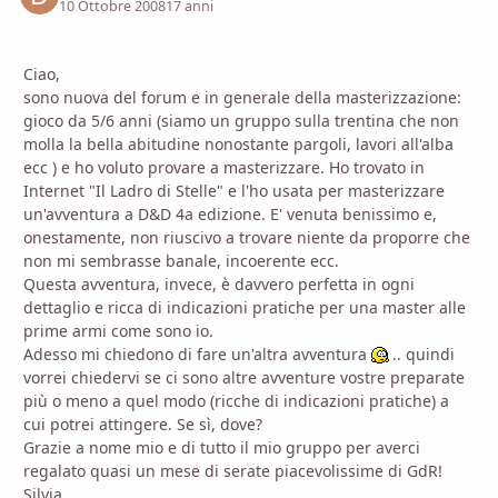
10 Ottobre 2008
17 anni
Ciao,
sono nuova del forum e in generale della masterizzazione:
gioco da 5/6 anni (siamo un gruppo sulla trentina che non
molla la bella abitudine nonostante pargoli, lavori all'alba
ecc ) e ho voluto provare a masterizzare. Ho trovato in
Internet "Il Ladro di Stelle" e l'ho usata per masterizzare
un'avventura a D&D 4a edizione. E' venuta benissimo e,
onestamente, non riuscivo a trovare niente da proporre che
non mi sembrasse banale, incoerente ecc.
Questa avventura, invece, è davvero perfetta in ogni
dettaglio e ricca di indicazioni pratiche per una master alle
prime armi come sono io.
Adesso mi chiedono di fare un'altra avventura
.. quindi
vorrei chiedervi se ci sono altre avventure vostre preparate
più o meno a quel modo (ricche di indicazioni pratiche) a
cui potrei attingere. Se sì, dove?
Grazie a nome mio e di tutto il mio gruppo per averci
regalato quasi un mese di serate piacevolissime di GdR!
Silvia