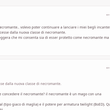
com
cromante.. volevo poter continuare a lanciare i miei begli incante
esse dalla nuova classe di necromante.
leggera che mi consenta sia di esser protetto come necromante ma
com
se dalla nuova classe di necromante.
be concedere il necromante? il necromante è un mago con una
l (tipo giaco di maglia) e il potere per armatura twilight (BoED). Q
i...