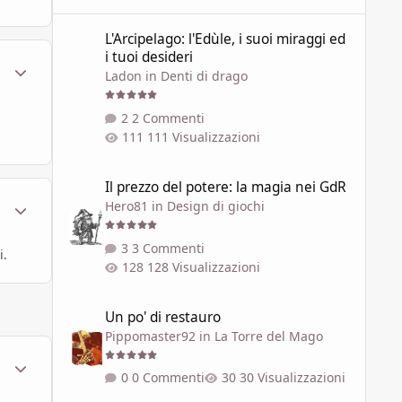
L'Arcipelago: l'Edùle, i suoi miraggi ed i tuoi desideri
L'Arcipelago: l'Edùle, i suoi miraggi ed
i tuoi desideri
ment_451485
Statistiche Autore
Ladon
in
Denti di drago
2 Commenti
111 Visualizzazioni
Il prezzo del potere: la magia nei GdR
Il prezzo del potere: la magia nei GdR
ment_451488
Statistiche Autore
Hero81
in
Design di giochi
3 Commenti
i.
128 Visualizzazioni
Un po' di restauro
Un po' di restauro
Pippomaster92
in
La Torre del Mago
ment_451538
Statistiche Autore
0 Commenti
30 Visualizzazioni