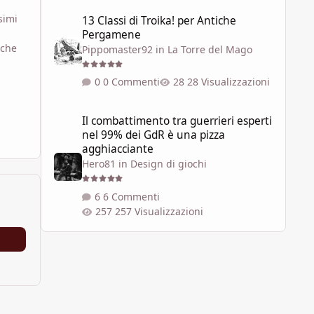
13 Classi di Troika! per Antiche Pergamene
simi
13 Classi di Troika! per Antiche
Pergamene
 che
Pippomaster92
in
La Torre del Mago
0 Commenti
28 Visualizzazioni
Il combattimento tra guerrieri esperti nel 99% dei GdR è 
Il combattimento tra guerrieri esperti
nel 99% dei GdR è una pizza
agghiacciante
Hero81
in
Design di giochi
6 Commenti
257 Visualizzazioni