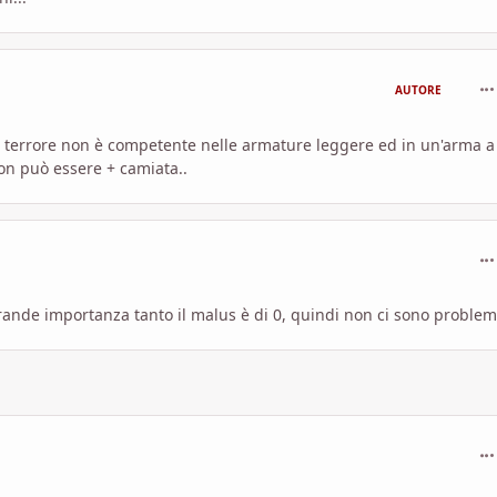
com
AUTORE
del terrore non è competente nelle armature leggere ed in un'arma a
non può essere + camiata..
com
ande importanza tanto il malus è di 0, quindi non ci sono problem
com