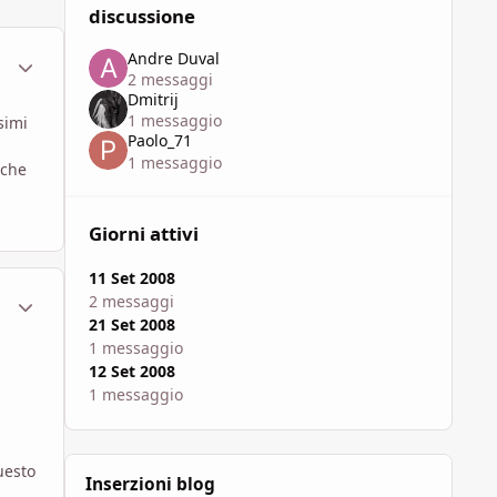
discussione
Andre Duval
ment_451478
Statistiche Autore
2 messaggi
Dmitrij
1 messaggio
simi
Paolo_71
1 messaggio
 che
Giorni attivi
11 Set 2008
ment_451483
Statistiche Autore
2 messaggi
21 Set 2008
1 messaggio
12 Set 2008
1 messaggio
uesto
Inserzioni blog