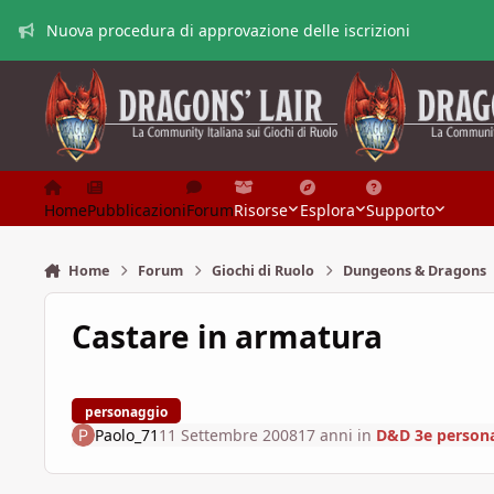
Vai al contenuto
Nuova procedura di approvazione delle iscrizioni
Home
Pubblicazioni
Forum
Risorse
Esplora
Supporto
Home
Forum
Giochi di Ruolo
Dungeons & Dragons
Castare in armatura
personaggio
Paolo_71
11 Settembre 2008
17 anni
in
D&D 3e persona