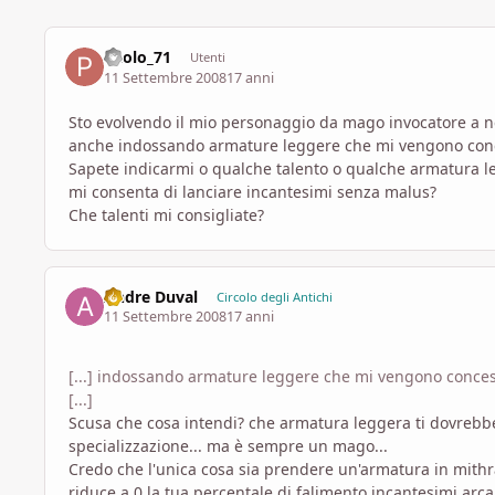
Paolo_71
Utenti
11 Settembre 2008
17 anni
Sto evolvendo il mio personaggio da mago invocatore a ne
anche indossando armature leggere che mi vengono conc
Sapete indicarmi o qualche talento o qualche armatura 
mi consenta di lanciare incantesimi senza malus?
Che talenti mi consigliate?
Andre Duval
Circolo degli Antichi
11 Settembre 2008
17 anni
[...] indossando armature leggere che mi vengono conces
[...]
Scusa che cosa intendi? che armatura leggera ti dovreb
specializzazione... ma è sempre un mago...
Credo che l'unica cosa sia prendere un'armatura in mithra
riduce a 0 la tua percentale di falimento incantesimi arcan