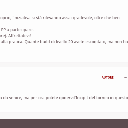
oprio,l'iniziativa si stà rilevando assai gradevole, oltre che ben
 PP a partecipare.
re). Affrettatevi!
a alla pratica. Quante build di livello 20 avete escogitato, ma non h
com
AUTORE
a da venire, ma per ora potete godervil'Incipit del torneo in questo