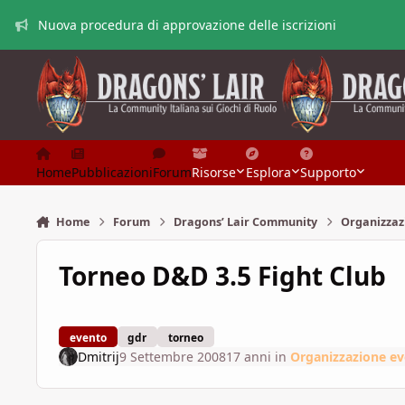
Vai al contenuto
Nuova procedura di approvazione delle iscrizioni
Home
Pubblicazioni
Forum
Risorse
Esplora
Supporto
Home
Forum
Dragons’ Lair Community
Organizzaz
Torneo D&D 3.5 Fight Club
evento
gdr
torneo
Dmitrij
9 Settembre 2008
17 anni
in
Organizzazione ev