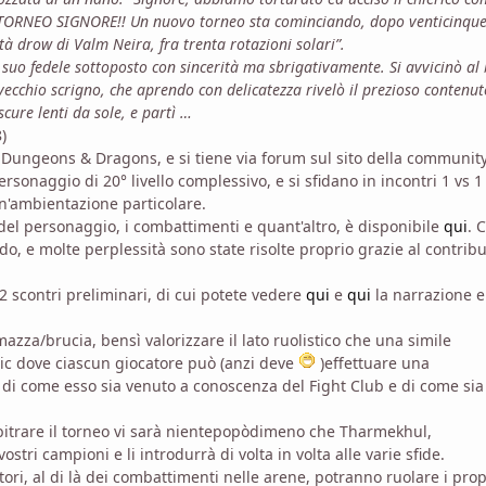
L TORNEO SIGNORE!! Un nuovo torneo sta cominciando, dopo venticinque
tà drow di Valm Neira, fra trenta rotazioni solari”.
 suo fedele sottoposto con sincerità ma sbrigativamente. Si avvicinò al
 vecchio scrigno, che aprendo con delicatezza rivelò il prezioso contenut
cure lenti da sole, e partì …
)
 Dungeons & Dragons, e si tiene via forum sul sito della community
rsonaggio di 20° livello complessivo, e si sfidano in incontri 1 vs 1
n'ambientazione particolare.
 del personaggio, i combattimenti e quant'altro, è disponibile
qui
. 
, e molte perplessità sono state risolte proprio grazie al contribu
i 2 scontri preliminari, di cui potete vedere
qui
e
qui
la narrazione e 
smazza/brucia, bensì valorizzare il lato ruolistico che una simile
ic dove ciascun giocatore può (anzi deve
)effettuare una
di come esso sia venuto a conoscenza del Fight Club e di come sia
rbitrare il torneo vi sarà nientepopòdimeno che Tharmekhul,
stri campioni e li introdurrà di volta in volta alle varie sfide.
tori, al di là dei combattimenti nelle arene, potranno ruolare i prop