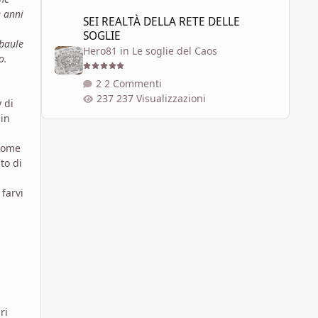
SEI REALTÀ DELLA RETE DELLE SOGLIE
 anni
SEI REALTÀ DELLA RETE DELLE
SOGLIE
 baule
Hero81
in
Le soglie del Caos
o.
2 Commenti
237 Visualizzazioni
 di
 in
Come
to di
farvi
ri