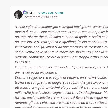
Dmitrij
Circolo degli Antichi
9 Settembre 2008
17 anni
A Zakk figlio di Demogorgon si svegliò quel giorno sentendos
manto di noia. I suoi migliori anni erano ormai alle spalle:
ad una calvizie che gli donava più anni di quali in realtà ne
ad una sottile treccia sporca e squallida; la sua muscolatura e
Venticinque anni fa, dinanzi ad una giornata di uccisioni e 
corpo. venticinque anni fa la morte era sua amica e non la su
avevano commesso l’errore di accampare troppo vicino ai conf
lo era più.
Finita la battaglia tornò alla sua tenda, disposto a riposare 
anime dei pochi prigionieri.
Dormì, e sognò lo stesso sogno di sempre: un enorme occhio gi
trovare la sua preda, la magia e la rabbia che gli scorrono nel
attaccarlo con gli incantesimi più potenti del creato, il mondo
mille volte fece lo stesso sogno e mai trovò soddisfazione. Ma
torneo, quel maledetto verme servo del Bene che lo segnò ne
Aprendo gli occhi vide entrare nella sua tenda il suo sottoco
una splendida scimitarra, in quella destra la testa appena m