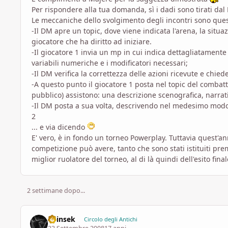
Per rispondere alla tua domanda, sì i dadi sono tirati dal
Le meccaniche dello svolgimento degli incontri sono ques
-Il DM apre un topic, dove viene indicata l'arena, la situazi
giocatore che ha diritto ad iniziare.
-Il giocatore 1 invia un mp in cui indica dettagliatamente
variabili numeriche e i modificatori necessari;
-Il DM verifica la correttezza delle azioni ricevute e chied
-A questo punto il giocatore 1 posta nel topic del combatt
pubblico) assistono: una descrizione scenografica, narrati
-Il DM posta a sua volta, descrivendo nel medesimo modo g
2
... e via dicendo
E' vero, è in fondo un torneo Powerplay. Tuttavia quest'an
competizione può avere, tanto che sono stati istituiti prem
miglior ruolatore del torneo, al di là quindi dell'esito final
2 settimane dopo...
Shinsek
Circolo degli Antichi