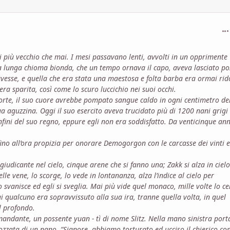
com
i più vecchio che mai. I mesi passavano lenti, avvolti in un opprimente
 la lunga chioma bionda, che un tempo ornava il capo, aveva lasciato po
 avesse, e quella che era stata una maestosa e folta barba era ormai rid
ra sparita, così come lo scuro luccichio nei suoi occhi.
morte, il suo cuore avrebbe pompato sangue caldo in ogni centimetro de
a aguzzina. Oggi il suo esercito aveva trucidato più di 1200 nani grigi
ini del suo regno, eppure egli non era soddisfatto. Da venticinque an
fino all’ora propizia per onorare Demogorgon con le carcasse dei vinti e
udicante nel cielo, cinque arene che si fanno una; Zakk si alza in cielo
le vene, lo scorge, lo vede in lontananza, alza l’indice al cielo per
 svanisce ed egli si sveglia. Mai più vide quel monaco, mille volte lo ce
i qualcuno era sopravvissuto alla sua ira, tranne quella volta, in quel
l profondo.
mandante, un possente yuan - tì di nome Slitz. Nella mano sinistra por
ozzata di un nano. “Signore, abbiamo torturato ed ucciso il chierico c