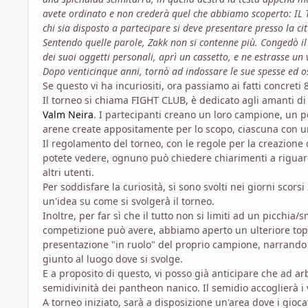
avete ordinato e non crederà quel che abbiamo scoperto: I
chi sia disposto a partecipare si deve presentare presso la cit
Sentendo quelle parole, Zakk non si contenne più. Congedò il
dei suoi oggetti personali, aprì un cassetto, e ne estrasse un
Dopo venticinque anni, tornò ad indossare le sue spesse ed os
Se questo vi ha incuriositi, ora passiamo ai fatti concreti 8
Il torneo si chiama FIGHT CLUB, è dedicato agli amanti di
Valm Neira
. I partecipanti creano un loro campione, un pe
arene create appositamente per lo scopo, ciascuna con u
Il regolamento del torneo, con le regole per la creazione
potete vedere, ognuno può chiedere chiarimenti a riguardo
altri utenti.
Per soddisfare la curiosità, si sono svolti nei giorni scors
un'idea su come si svolgerà il torneo.
Inoltre, per far sì che il tutto non si limiti ad un picchia/
competizione può avere, abbiamo aperto un ulteriore top
presentazione "in ruolo" del proprio campione, narrando 
giunto al luogo dove si svolge.
E a proposito di questo, vi posso già anticipare che ad a
semidivinità dei pantheon nanico. Il semidio accoglierà i vo
A torneo iniziato, sarà a disposizione un'area dove i gioca