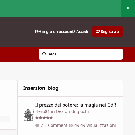
Nas
Hai già un account? Accedi
Registrati
Cerca...
Inserzioni blog
Il prezzo del potere: la magia nei GdR
Il prezzo del potere: la magia nei GdR
Hero81
in
Design di giochi
2 Commenti
49 Visualizzazioni