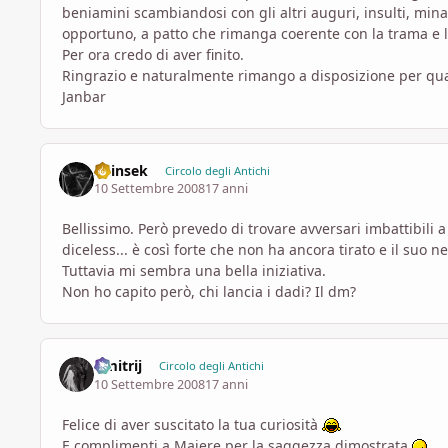
beniamini scambiandosi con gli altri auguri, insulti, mina
opportuno, a patto che rimanga coerente con la trama e l
Per ora credo di aver finito.
Ringrazio e naturalmente rimango a disposizione per qua
Janbar
Shinsek
Circolo degli Antichi
10 Settembre 2008
17 anni
Bellissimo. Però prevedo di trovare avversari imbattibili a
diceless... è così forte che non ha ancora tirato e il suo n
Tuttavia mi sembra una bella iniziativa.
Non ho capito però, chi lancia i dadi? Il dm?
Dmitrij
Circolo degli Antichi
10 Settembre 2008
17 anni
Felice di aver suscitato la tua curiosità
E complimenti a Majere per la saggezza dimostrata