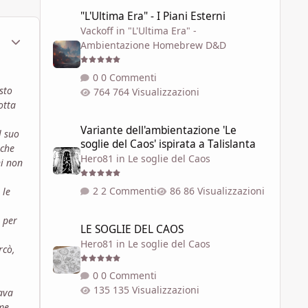
"L'Ultima Era" - I Piani Esterni
"L'Ultima Era" - I Piani Esterni
Vackoff
in
"L'Ultima Era" -
ment_451467
Statistiche Autore
Ambientazione Homebrew D&D
0 Commenti
sto
764 Visualizzazioni
otta
Variante dell'ambientazione 'Le soglie del Caos' ispirata a 
Variante dell'ambientazione 'Le
l suo
soglie del Caos' ispirata a Talislanta
 che
Hero81
in
Le soglie del Caos
ni non
2 Commenti
86 Visualizzazioni
 le
LE SOGLIE DEL CAOS
 per
LE SOGLIE DEL CAOS
Hero81
in
Le soglie del Caos
rcò,
0 Commenti
135 Visualizzazioni
tava
ome