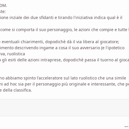
 DM.
te:
one inziale dei due sfidanti e tirando l'iniziativa indica qual è il
 come si comporta il suo personaggio, le azioni che compie e tutte 
e eventuali chiarimenti, dopodichè dà il via libera al giocatore;
imento descrivendo ingame a cosa il suo avversario (e l'ipotetico
va, ruolistica
li esiti delle azioni intraprese, dopodichè passa il tuorno al gioc
no abbiamo spinto l'acceleratore sul lato ruolistico che una simile
i ad hoc sia per il personaggio più originale e interessante, che pe
e della classifica.
com