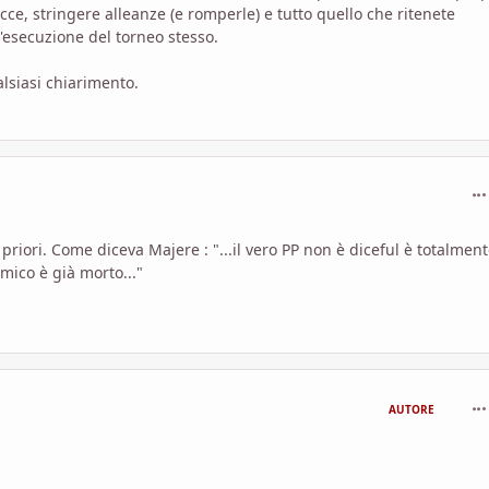
cce, stringere alleanze (e romperle) e tutto quello che ritenete
'esecuzione del torneo stesso.
lsiasi chiarimento.
com
 priori. Come diceva Majere : "...il vero PP non è diceful è totalmen
emico è già morto..."
com
AUTORE