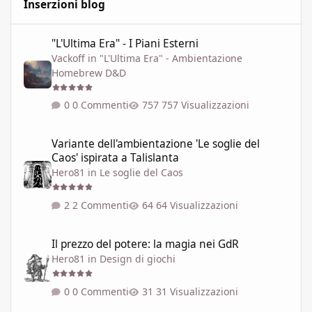
Inserzioni blog
"L'Ultima Era" - I Piani Esterni
"L'Ultima Era" - I Piani Esterni
Vackoff
in
"L'Ultima Era" - Ambientazione
Homebrew D&D
0 Commenti
757 Visualizzazioni
Variante dell'ambientazione 'Le soglie del Caos' ispirata a Talisla
Variante dell'ambientazione 'Le soglie del
Caos' ispirata a Talislanta
Hero81
in
Le soglie del Caos
2 Commenti
64 Visualizzazioni
Il prezzo del potere: la magia nei GdR
Il prezzo del potere: la magia nei GdR
Hero81
in
Design di giochi
0 Commenti
31 Visualizzazioni