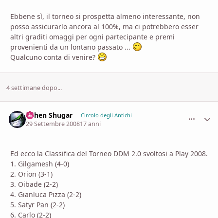
Ebbene sì, il torneo si prospetta almeno interessante, non
posso assicurarlo ancora al 100%, ma ci potrebbero esser
altri graditi omaggi per ogni partecipante e premi
provenienti da un lontano passato ...
Qualcuno conta di venire?
4 settimane dopo...
Ashen Shugar
comment_
Stati
Circolo degli Antichi
29 Settembre 2008
17 anni
Ed ecco la Classifica del Torneo DDM 2.0 svoltosi a Play 2008.
1. Gilgamesh (4-0)
2. Orion (3-1)
3. Oibade (2-2)
4. Gianluca Pizza (2-2)
5. Satyr Pan (2-2)
6. Carlo (2-2)