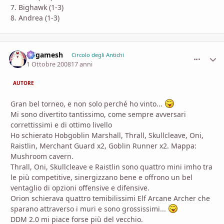
7. Bighawk (1-3)
8. Andrea (1-3)
Gilgamesh
comment_
Stati
Circolo degli Antichi
1 Ottobre 2008
17 anni
AUTORE
Gran bel torneo, e non solo perché ho vinto...
Mi sono divertito tantissimo, come sempre avversari
correttissimi e di ottimo livello
Ho schierato Hobgoblin Marshall, Thrall, Skullcleave, Oni,
Raistlin, Merchant Guard x2, Goblin Runner x2. Mappa:
Mushroom cavern.
Thrall, Oni, Skullcleave e Raistlin sono quattro mini imho tra
le più competitive, sinergizzano bene e offrono un bel
ventaglio di opzioni offensive e difensive.
Orion schierava quattro temibilissimi Elf Arcane Archer che
sparano attraverso i muri e sono grossissimi...
DDM 2.0 mi piace forse più del vecchio.