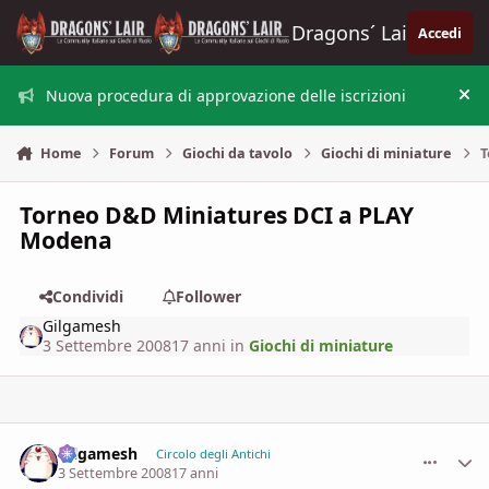
Vai al contenuto
Dragons´ Lair
Accedi
Nuova procedura di approvazione delle iscrizioni
Nas
Home
Forum
Giochi da tavolo
Giochi di miniature
T
Torneo D&D Miniatures DCI a PLAY
Modena
Condividi
Follower
Gilgamesh
3 Settembre 2008
17 anni
in
Giochi di miniature
Gilgamesh
comment_
Stati
Circolo degli Antichi
3 Settembre 2008
17 anni