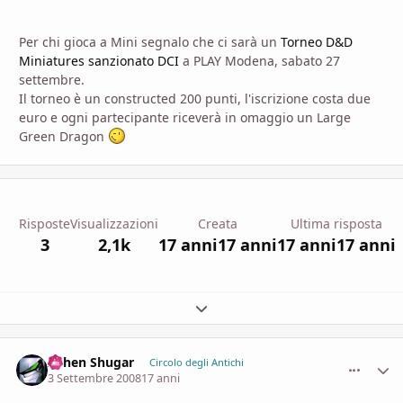
Per chi gioca a Mini segnalo che ci sarà un
Torneo D&D
Miniatures sanzionato DCI
a PLAY Modena, sabato 27
settembre.
Il torneo è un constructed 200 punti, l'iscrizione costa due
euro e ogni partecipante riceverà in omaggio un Large
Green Dragon
Risposte
Visualizzazioni
Creata
Ultima risposta
3
2,1k
17 anni
17 anni
17 anni
17 anni
Espandi panoramica del topic
Ashen Shugar
comment_
Stati
Circolo degli Antichi
3 Settembre 2008
17 anni