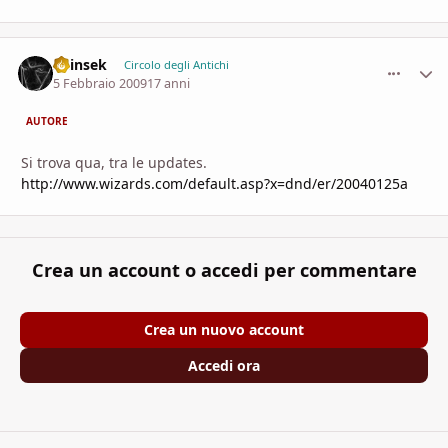
Shinsek
comment_
Stati
Circolo degli Antichi
5 Febbraio 2009
17 anni
AUTORE
Si trova qua, tra le updates.
http://www.wizards.com/default.asp?x=dnd/er/20040125a
Crea un account o accedi per commentare
Crea un nuovo account
Accedi ora