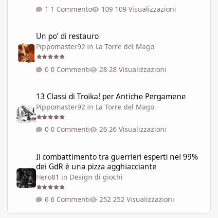
1 Commento
109 Visualizzazioni
Un po' di restauro
Un po' di restauro
Pippomaster92
in
La Torre del Mago
0 Commenti
28 Visualizzazioni
13 Classi di Troika! per Antiche Pergamene
13 Classi di Troika! per Antiche Pergamene
Pippomaster92
in
La Torre del Mago
0 Commenti
26 Visualizzazioni
Il combattimento tra guerrieri esperti nel 99% dei GdR è una pi
Il combattimento tra guerrieri esperti nel 99%
dei GdR è una pizza agghiacciante
Hero81
in
Design di giochi
6 Commenti
252 Visualizzazioni