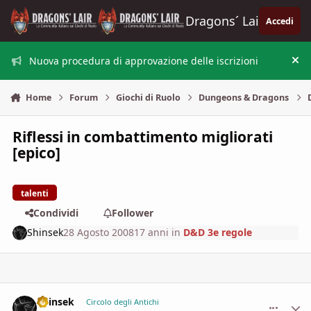
Vai al contenuto
Dragons´ Lair
Accedi
Nuova procedura di approvazione delle iscrizioni
Nas
Home
Forum
Giochi di Ruolo
Dungeons & Dragons
Riflessi in combattimento migliorati
[epico]
talenti
Condividi
Follower
Shinsek
28 Agosto 2008
17 anni
in
D&D 3e regole
Shinsek
comment_
Stati
Circolo degli Antichi