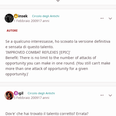
Espandi panoramica del topic
Shinsek
comment_
Stati
Circolo degli Antichi
1 Febbraio 2009
17 anni
AUTORE
Se a qualcuno interessasse, ho scovato la versione definitiva
e sensata di questo talento.
'IMPROVED COMBAT REFLEXES [EPIC]'
Benefit: There is no limit to the number of attacks of
opportunity you can make in one round. (You still can’t make
more than one attack of opportunity for a given
opportunity.)'
Siegil
comment_
Stati
Circolo degli Antichi
5 Febbraio 2009
17 anni
Dov'e' che hai trovato il talento corretto? Errata?