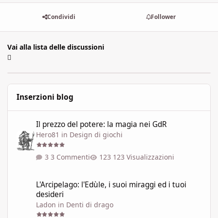
Condividi
Follower
Vai alla lista delle discussioni
Inserzioni blog
Il prezzo del potere: la magia nei GdR
Il prezzo del potere: la magia nei GdR
Hero81
in
Design di giochi
3 Commenti
123 Visualizzazioni
L'Arcipelago: l'Edùle, i suoi miraggi ed i tuoi desideri
L'Arcipelago: l'Edùle, i suoi miraggi ed i tuoi
desideri
Ladon
in
Denti di drago