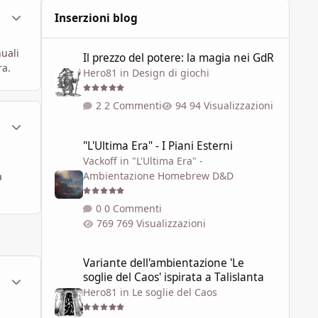
ment_451441
Statistiche Autore
Inserzioni blog
Il prezzo del potere: la magia nei GdR
uali
Il prezzo del potere: la magia nei GdR
ra.
Hero81
in
Design di giochi
2 Commenti
94 Visualizzazioni
ment_451442
Statistiche Autore
"L'Ultima Era" - I Piani Esterni
"L'Ultima Era" - I Piani Esterni
Vackoff
in
"L'Ultima Era" -
Ambientazione Homebrew D&D
a
0 Commenti
769 Visualizzazioni
Variante dell'ambientazione 'Le soglie del Caos' ispirata a 
Variante dell'ambientazione 'Le
ment_454236
Statistiche Autore
soglie del Caos' ispirata a Talislanta
Hero81
in
Le soglie del Caos