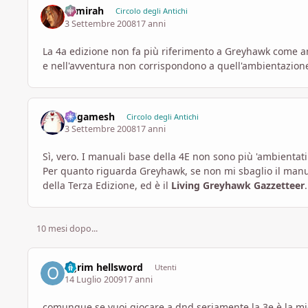
Samirah
Circolo degli Antichi
3 Settembre 2008
17 anni
La 4a edizione non fa più riferimento a Greyhawk come a
e nell'avventura non corrispondono a quell'ambientazion
Gilgamesh
Circolo degli Antichi
3 Settembre 2008
17 anni
Sì, vero. I manuali base della 4E non sono più 'ambientati
Per quanto riguarda Greyhawk, se non mi sbaglio il manua
della Terza Edizione, ed è il
Living Greyhawk Gazzetteer
.
10 mesi dopo...
ogrim hellsword
Utenti
14 Luglio 2009
17 anni
comunque se vuoi giocare a dnd seriamente la 3e è la mig