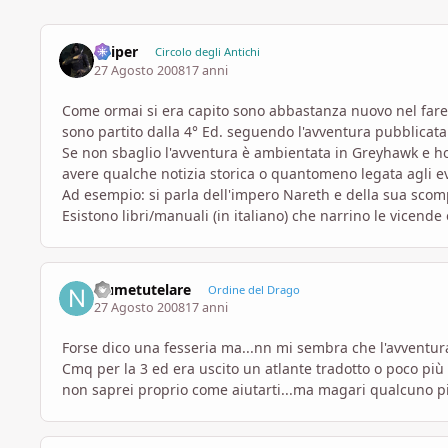
Sniper
Circolo degli Antichi
27 Agosto 2008
17 anni
Come ormai si era capito sono abbastanza nuovo nel fare
sono partito dalla 4° Ed. seguendo l'avventura pubblicata 
Se non sbaglio l'avventura è ambientata in Greyhawk e ho
avere qualche notizia storica o quantomeno legata agli e
Ad esempio: si parla dell'impero Nareth e della sua scomp
Esistono libri/manuali (in italiano) che narrino le vicen
Numetutelare
Ordine del Drago
27 Agosto 2008
17 anni
Forse dico una fesseria ma...nn mi sembra che l'avventu
Cmq per la 3 ed era uscito un atlante tradotto o poco più
non saprei proprio come aiutarti...ma magari qualcuno pi