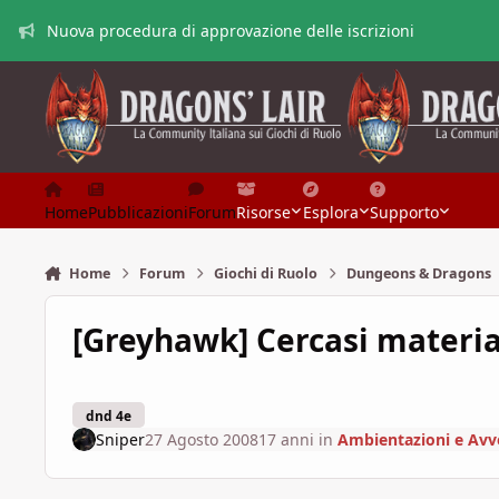
Vai al contenuto
Nuova procedura di approvazione delle iscrizioni
Home
Pubblicazioni
Forum
Risorse
Esplora
Supporto
Home
Forum
Giochi di Ruolo
Dungeons & Dragons
[Greyhawk] Cercasi materia
dnd 4e
Sniper
27 Agosto 2008
17 anni
in
Ambientazioni e Avv