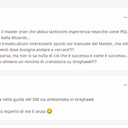
com
 il master (non che abbia tantissimi esperienza neanche come PG).
dalla Wizards...
 trovato alcuni interessanti spunti sul manuale del Master...ma vo
venti dove bisogna andare a cercare???
arsa, ma non si sa nulla di ciò che è successo e come è successo..
de o almeno un minimo di cronistoria su Greyhawk???
com
ra nella guida del DM sia ambientata in Greyhawk
ù esperto di me ti aiuta