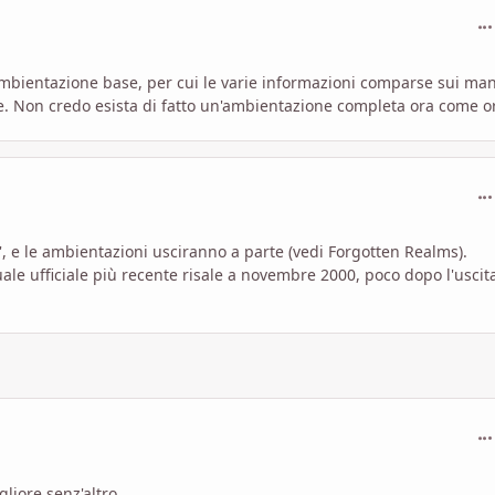
com
mbientazione base, per cui le varie informazioni comparse sui man
e. Non credo esista di fatto un'ambientazione completa ora come o
com
', e le ambientazioni usciranno a parte (vedi Forgotten Realms).
le ufficiale più recente risale a novembre 2000, poco dopo l'uscit
com
liore senz'altro