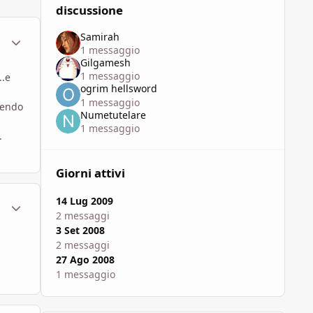
discussione
Samirah
ment_451423
Statistiche Autore
1 messaggio
Gilgamesh
1 messaggio
..e
ogrim hellsword
1 messaggio
lendo
Numetutelare
1 messaggio
.
Giorni attivi
14 Lug 2009
ment_451427
Statistiche Autore
2 messaggi
3 Set 2008
2 messaggi
27 Ago 2008
1 messaggio