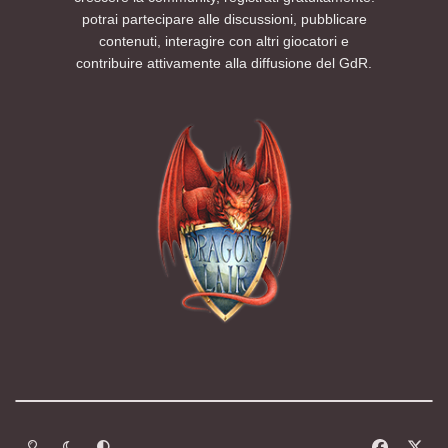
potrai partecipare alle discussioni, pubblicare
contenuti, interagire con altri giocatori e
contribuire attivamente alla diffusione del GdR.
Modalità chiara
Modalità scura
Segui la preferenza del sistema
f
x