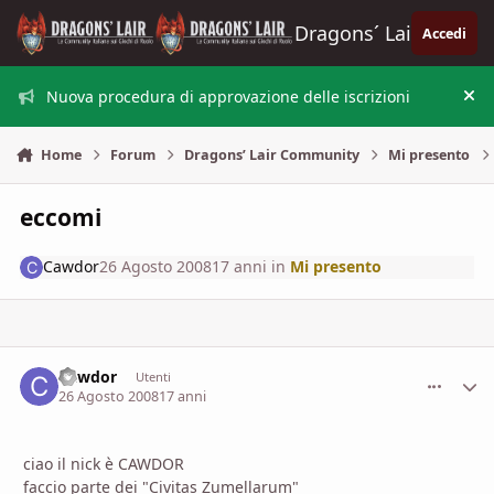
Vai al contenuto
Dragons´ Lair
Accedi
Nuova procedura di approvazione delle iscrizioni
Nas
Home
Forum
Dragons’ Lair Community
Mi presento
eccomi
Cawdor
26 Agosto 2008
17 anni
in
Mi presento
Cawdor
comment_
Stati
Utenti
26 Agosto 2008
17 anni
ciao il nick è CAWDOR
faccio parte dei "Civitas Zumellarum"