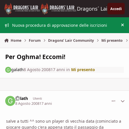
Vai al contenuto
Dragons´ Lair
Accedi
Nuova procedura di approvazione delle iscrizioni
Nas
Home
Forum
Dragons’ Lair Community
Mi presento
Per Oghma! Eccomi!
galath
8 Agosto 2008
17 anni
in
Mi presento
galath
comment_
Stati
Utenti
8 Agosto 2008
17 anni
salve a tutti ^^ sono un player di vecchia data (cominciato a
giocare quando c'era appena stato il passaggio da