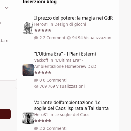
Inserzioni blog
ment_451285
Statistiche Autore
Il prezzo del potere: la magia nei GdR
Il prezzo del potere: la magia nei GdR
n
Hero81
in
Design di giochi
2 Commenti
94 Visualizzazioni
tta nl
"L'Ultima Era" - I Piani Esterni
"L'Ultima Era" - I Piani Esterni
Vackoff
in
"L'Ultima Era" -
Ambientazione Homebrew D&D
0 Commenti
769 Visualizzazioni
Variante dell'ambientazione 'Le soglie del Caos' ispirata a 
Variante dell'ambientazione 'Le
soglie del Caos' ispirata a Talislanta
Hero81
in
Le soglie del Caos
2 Commenti