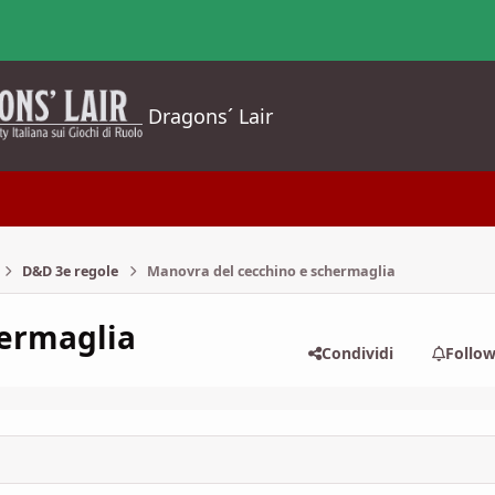
Dragons´ Lair
D&D 3e regole
Manovra del cecchino e schermaglia
hermaglia
Condividi
Follo