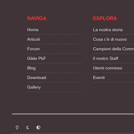
NAVIGA
ESPLORA
Home
La nostra storia
Articoli
Cosa c'è di nuovo
Forum
Campioni della Comm
Gilde PbF
Il nostro Staff
Blog
Utenti connessi
Download
Eventi
Gallery
Modalità chiara
Modalità scura
Segui la preferenza del sistema