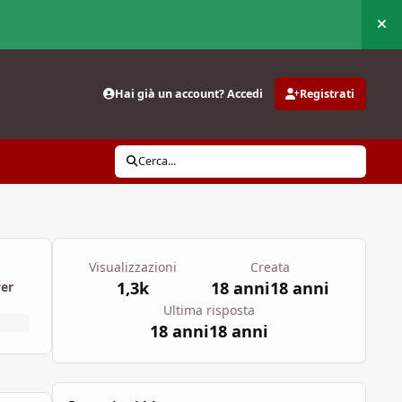
Nas
Hai già un account? Accedi
Registrati
Cerca...
Visualizzazioni
Creata
1,3k
18 anni
18 anni
wer
Ultima risposta
18 anni
18 anni