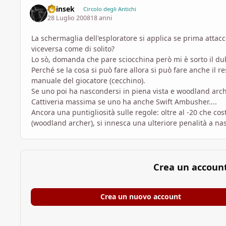
Shinsek
Circolo degli Antichi
28 Luglio 2008
18 anni
La schermaglia dell'esploratore si applica se prima atta
viceversa come di solito?
Lo sò, domanda che pare sciocchina però mi è sorto il d
Perché se la cosa si può fare allora si può fare anche il r
manuale del giocatore (cecchino).
Se uno poi ha nascondersi in piena vista e woodland arch
Cattiveria massima se uno ha anche Swift Ambusher....
Ancora una puntigliosità sulle regole: oltre al -20 che cos
(woodland archer), si innesca una ulteriore penalità a na
Crea un accoun
Crea un nuovo account