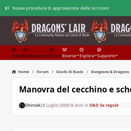
Vai al contenuto
Nuova procedura di approvazione delle iscrizioni
Home
Pubblicazioni
Forum
Risorse
Esplora
Supporto
Home
Forum
Giochi di Ruolo
Dungeons & Dragons
Manovra del cecchino e sc
Shinsek
28 Luglio 2008
18 anni
in
D&D 3e regole