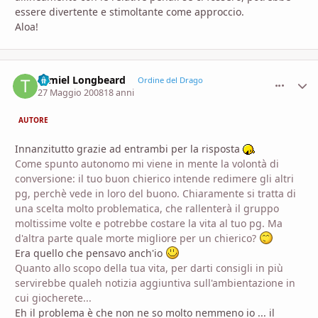
essere divertente e stimoltante come approccio.
Aloa!
Tamiel Longbeard
comment_
Stati
Ordine del Drago
27 Maggio 2008
18 anni
AUTORE
Innanzitutto grazie ad entrambi per la risposta
Come spunto autonomo mi viene in mente la volontà di
conversione: il tuo buon chierico intende redimere gli altri
pg, perchè vede in loro del buono. Chiaramente si tratta di
una scelta molto problematica, che rallenterà il gruppo
moltissime volte e potrebbe costare la vita al tuo pg. Ma
d'altra parte quale morte migliore per un chierico?
Era quello che pensavo anch'io
Quanto allo scopo della tua vita, per darti consigli in più
servirebbe qualeh notizia aggiuntiva sull'ambientazione in
cui giocherete...
Eh il problema è che non ne so molto nemmeno io ... il