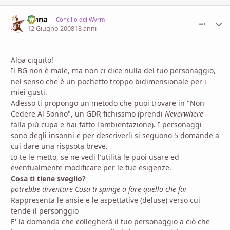
fenna
comment_
Stati
Concilio dei Wyrm
12 Giugno 2008
18 anni
Aloa ciquito!
Il BG non è male, ma non ci dice nulla del tuo personaggio,
nel senso che è un pochetto troppo bidimensionale per i
miei gusti.
Adesso ti propongo un metodo che puoi trovare in "Non
Cedere Al Sonno", un GDR fichissmo (prendi
Neverwhere
falla più cupa e hai fatto l'ambientazione). I personaggi
sono degli insonni e per descriverli si seguono 5 domande a
cui dare una rispsota breve.
Io te le metto, se ne vedi l'utilità le puoi usare ed
eventualmente modificare per le tue esigenze.
Cosa ti tiene sveglio?
potrebbe diventare Cosa ti spinge a fare quello che fai
Rappresenta le ansie e le aspettative (deluse) verso cui
tende il personggio
E' la domanda che collegherà il tuo personaggio a ciò che