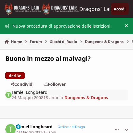
Vai al contenuto
Dragons´ Lair
Accedi
Nuova procedura di approvazione delle iscrizioni
Nas
Home
Forum
Giochi di Ruolo
Dungeons & Dragons
Buono in mezzo ai malvagi?
dnd 3e
Condividi
Follower
Tamiel Longbeard
24 Maggio 2008
18 anni
in
Dungeons & Dragons
Tamiel Longbeard
comment_
Stati
Ordine del Drago
24 Maggio 2008
18 anni