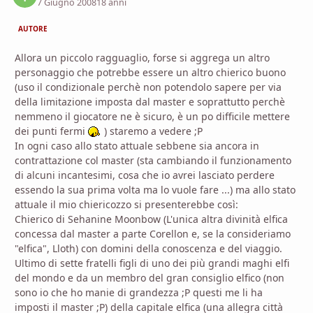
7 Giugno 2008
18 anni
AUTORE
Allora un piccolo ragguaglio, forse si aggrega un altro
personaggio che potrebbe essere un altro chierico buono
(uso il condizionale perchè non potendolo sapere per via
della limitazione imposta dal master e soprattutto perchè
nemmeno il giocatore ne è sicuro, è un po difficile mettere
dei punti fermi
) staremo a vedere ;P
In ogni caso allo stato attuale sebbene sia ancora in
contrattazione col master (sta cambiando il funzionamento
di alcuni incantesimi, cosa che io avrei lasciato perdere
essendo la sua prima volta ma lo vuole fare ...) ma allo stato
attuale il mio chiericozzo si presenterebbe così:
Chierico di Sehanine Moonbow (L'unica altra divinità elfica
concessa dal master a parte Corellon e, se la consideriamo
"elfica", Lloth) con domini della conoscenza e del viaggio.
Ultimo di sette fratelli figli di uno dei più grandi maghi elfi
del mondo e da un membro del gran consiglio elfico (non
sono io che ho manie di grandezza ;P questi me li ha
imposti il master ;P) della capitale elfica (una allegra città