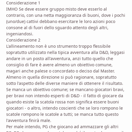
Considerazione 1
IMHO Se deve essere gruppo misto deve esserlo al
contrario, con una netta maggioranza di buoni, dove i pochi
(uno/due) cattivi debbano esercitare le loro azioni poco
consone al di fuori dello sguardo attento degli altri,
ingeniandosi.
Considerazione 2
L'allineamento non è uno strumento troppo flessibile
sopratutto utilizzato nella tipica avventura alla D&D, leggasi
andare in un posto all'avventura, anzi tutto quello che
consiglio di fare è avere almeno un obiettivo comune,
magari anche palese o concordato o deciso dal Master.
Almeno in quella direzione si può ragionare, sopratutto
sotto l'aspetto delle diverse maniere di ottenere il risultato.
Se manca un obiettivo comune; se mancano giocatori bravi,
per bravi non intendo esperti di D&D - il fatto di giocare da
quando esiste la scatola rossa non significa essere buoni
giocatori - o altro, intendo coscienti che se loro rompono le
scatole rompono le scatole a tutti; se manca tutto questo
l'avventura finirà male.
Per male intendo, PG che giocano ad ammazzare gli altri