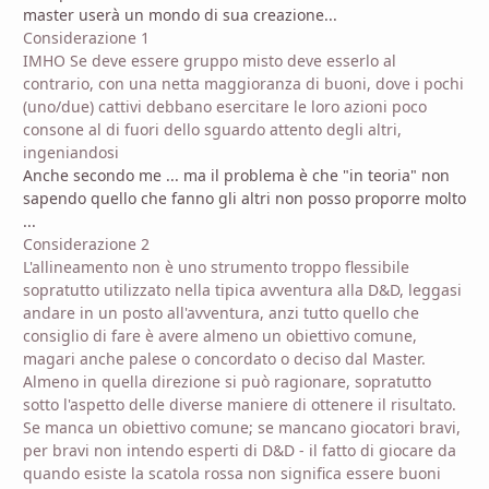
master userà un mondo di sua creazione...
Considerazione 1
IMHO Se deve essere gruppo misto deve esserlo al
contrario, con una netta maggioranza di buoni, dove i pochi
(uno/due) cattivi debbano esercitare le loro azioni poco
consone al di fuori dello sguardo attento degli altri,
ingeniandosi
Anche secondo me ... ma il problema è che "in teoria" non
sapendo quello che fanno gli altri non posso proporre molto
...
Considerazione 2
L'allineamento non è uno strumento troppo flessibile
sopratutto utilizzato nella tipica avventura alla D&D, leggasi
andare in un posto all'avventura, anzi tutto quello che
consiglio di fare è avere almeno un obiettivo comune,
magari anche palese o concordato o deciso dal Master.
Almeno in quella direzione si può ragionare, sopratutto
sotto l'aspetto delle diverse maniere di ottenere il risultato.
Se manca un obiettivo comune; se mancano giocatori bravi,
per bravi non intendo esperti di D&D - il fatto di giocare da
quando esiste la scatola rossa non significa essere buoni