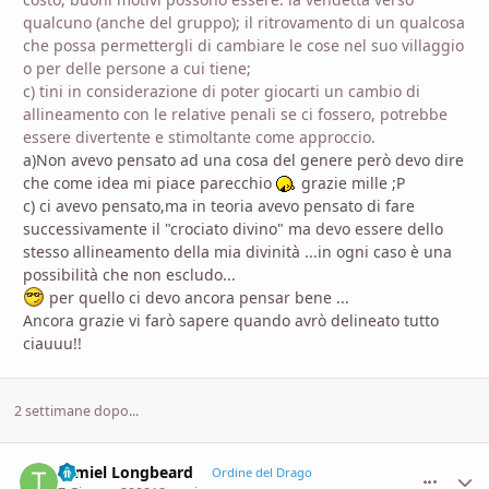
qualcuno (anche del gruppo); il ritrovamento di un qualcosa
che possa permettergli di cambiare le cose nel suo villaggio
o per delle persone a cui tiene;
c) tini in considerazione di poter giocarti un cambio di
allineamento con le relative penali se ci fossero, potrebbe
essere divertente e stimoltante come approccio.
a)Non avevo pensato ad una cosa del genere però devo dire
che come idea mi piace parecchio
grazie mille ;P
c) ci avevo pensato,ma in teoria avevo pensato di fare
successivamente il "crociato divino" ma devo essere dello
stesso allineamento della mia divinità ...in ogni caso è una
possibilità che non escludo...
per quello ci devo ancora pensar bene ...
Ancora grazie vi farò sapere quando avrò delineato tutto
ciauuu!!
2 settimane dopo...
Tamiel Longbeard
comment_
Stati
Ordine del Drago