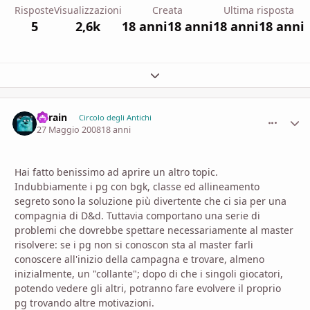
Risposte
Visualizzazioni
Creata
Ultima risposta
5
2,6k
18 anni
18 anni
18 anni
18 anni
Espandi panoramica del topic
Thrain
comment_
Stati
Circolo degli Antichi
27 Maggio 2008
18 anni
Hai fatto benissimo ad aprire un altro topic.
Indubbiamente i pg con bgk, classe ed allineamento
segreto sono la soluzione più divertente che ci sia per una
compagnia di D&d. Tuttavia comportano una serie di
problemi che dovrebbe spettare necessariamente al master
risolvere: se i pg non si conoscon sta al master farli
conoscere all'inizio della campagna e trovare, almeno
inizialmente, un "collante"; dopo di che i singoli giocatori,
potendo vedere gli altri, potranno fare evolvere il proprio
pg trovando altre motivazioni.