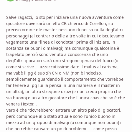
Salve ragazzi, io sto per iniziare una nuova avventura come
giocatore dove sarò un elfo CB chierico di Corellon, su
preciso ordine dle master nessuno di noi sa nulla degl'altri
personaggi (al contrario delle altre volte in cui discutevamo
vagamente una "linea di condotta" prima di iniziare, in
sostanza se buoni o malvagi) ma comunque qualcosina è
trapelato perciò sono venuto a conoscenza che uno
degl'altri giocatori sarà uno stregone genasi del fuoco (o
come si scrive ... azzeccatissimo dato il malus al carisma,
ma vabè il pg è suo ;P) CN o NM (non è indeciso,
semplicemente guardando il comportamento che vorrebbe
far tenere al pg lui la pensa in una maniera e il master in
un altra), un altro stregone drow (e non credo proprio che
sia buono) e un altro giocatore che l'unica coas che so è che
venera Hextor...
Vero è che "dovrebbero" entrare un altro paio di giocatori,
però comunque allo stato attuale sono l'unico buono in
mezzo ad un gruppo di malvagi (o comunque non buoni) il
che potrebbe causare un po di problemi .... come posso