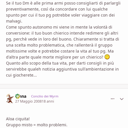
Se il tuo Dm è alle prima armi posso consigliarti di parlargli
preventivamente, così da concordare con lui qualche
spunto per cui il tuo pg potrebbe voler viaggiare con dei
malvagi.
Come spunto autonomo mi viene in mente la volontà di
conversione: il tuo buon chierico intende redimere gli altri
pg, perchè vede in loro del buono. Chiaramente si tratta di
una scelta molto problematica, che rallenterà il gruppo
moltissime volte e potrebbe costare la vita al tuo pg. Ma
d'altra parte quale morte migliore per un chierico?
Quanto allo scopo della tua vita, per darti consigli in più
servirebbe qualeh notizia aggiuntiva sull'ambientazione in
cui giocherete...
fenna
comment_
Stati
Concilio dei Wyrm
27 Maggio 2008
18 anni
Aloa ciquita!
Gruppo misto = molto problemi.