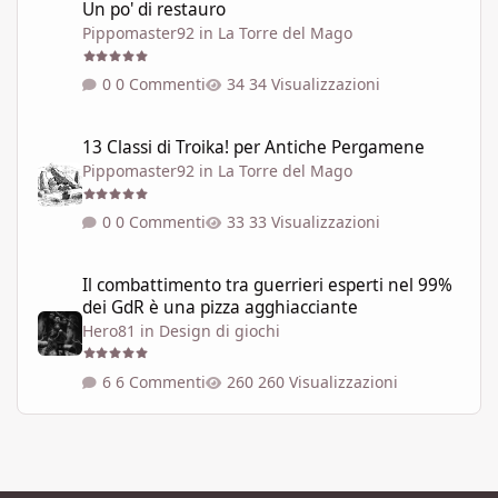
Un po' di restauro
Pippomaster92
in
La Torre del Mago
0 Commenti
34 Visualizzazioni
13 Classi di Troika! per Antiche Pergamene
13 Classi di Troika! per Antiche Pergamene
Pippomaster92
in
La Torre del Mago
0 Commenti
33 Visualizzazioni
Il combattimento tra guerrieri esperti nel 99% dei GdR è una pi
Il combattimento tra guerrieri esperti nel 99%
dei GdR è una pizza agghiacciante
Hero81
in
Design di giochi
6 Commenti
260 Visualizzazioni