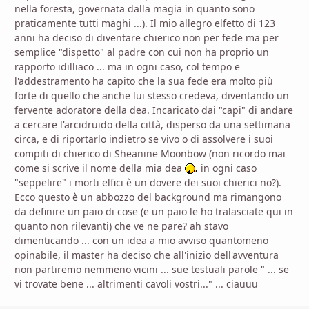
nella foresta, governata dalla magia in quanto sono
praticamente tutti maghi ...). Il mio allegro elfetto di 123
anni ha deciso di diventare chierico non per fede ma per
semplice "dispetto" al padre con cui non ha proprio un
rapporto idilliaco ... ma in ogni caso, col tempo e
l'addestramento ha capito che la sua fede era molto più
forte di quello che anche lui stesso credeva, diventando un
fervente adoratore della dea. Incaricato dai "capi" di andare
a cercare l'arcidruido della città, disperso da una settimana
circa, e di riportarlo indietro se vivo o di assolvere i suoi
compiti di chierico di Sheanine Moonbow (non ricordo mai
come si scrive il nome della mia dea
in ogni caso
"seppelire" i morti elfici è un dovere dei suoi chierici no?).
Ecco questo è un abbozzo del background ma rimangono
da definire un paio di cose (e un paio le ho tralasciate qui in
quanto non rilevanti) che ve ne pare? ah stavo
dimenticando ... con un idea a mio avviso quantomeno
opinabile, il master ha deciso che all'inizio dell'avventura
non partiremo nemmeno vicini ... sue testuali parole " ... se
vi trovate bene ... altrimenti cavoli vostri..." ... ciauuu