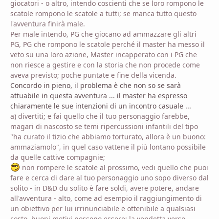
giocatori - o altro, intendo coscienti che se loro rompono le
scatole rompono le scatole a tutti; se manca tutto questo
l'avventura finirà male.
Per male intendo, PG che giocano ad ammazzare gli altri
PG, PG che rompono le scatole perché il master ha messo il
veto su una loro azione, Master incapperato con i PG che
non riesce a gestire e con la storia che non procede come
aveva previsto; poche puntate e fine della vicenda.
Concordo in pieno, il problema è che non so se sarà
attuabile in questa avventura ... il master ha espresso
chiaramente le sue intenzioni di un incontro casuale ...
a) divertiti; e fai quello che il tuo personaggio farebbe,
magari di nascosto se temi ripercussioni infantili del tipo
"ha curato il tizio che abbiamo torturato, allora è un buono:
ammaziamolo", in quel caso vattene il più lontano possibile
da quelle cattive compagnie;
non rompere le scatole al prossimo, vedi quello che puoi
fare e cerca di dare al tuo personaggio uno sopo diverso dal
solito - in D&D du solito è fare soldi, avere potere, andare
all'avventura - alto, come ad esempio il raggiungimento di
un obiettivo per lui irrinunciabile e ottenibile a qualsiasi
costo, buoni motivi possono essere: la vendetta verso