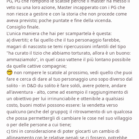
PG, PG che rompono le scatole perché il master ha messo il
veto su una loro azione, Master incapperato con i PG che
non riesce a gestire e con la storia che non procede come
aveva previsto; poche puntate e fine della vicenda.
Consiglio finale.
L'unica maniera che hai per scampartela è questa:
a) divertiti; e fai quello che il tuo personaggio farebbe,
magari di nascosto se temi ripercussioni infantili del tipo
"ha curato il tizio che abbiamo torturato, allora è un buono:
ammaziamolo", in quel caso vattene il più lontano possibile
da quelle cattive compagnie;
non rompere le scatole al prossimo, vedi quello che puoi
fare e cerca di dare al tuo personaggio uno sopo diverso dal
solito - in D&D du solito è fare soldi, avere potere, andare
all'avventura - alto, come ad esempio il raggiungimento di
un obiettivo per lui irrinunciabile e ottenibile a qualsiasi
costo, buoni motivi possono essere: la vendetta verso
qualcuno (anche del gruppo); il ritrovamento di un qualcosa
che possa permettergli di cambiare le cose nel suo villaggio
o per delle persone a cui tiene;
c) tini in considerazione di poter giocarti un cambio di
allineamento con le relative penali se ci fossero, potrebbe