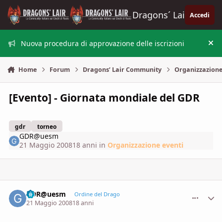
Vai al contenuto
Dragons´ Lair
Accedi
Nuova procedura di approvazione delle iscrizioni
Nas
Home
Forum
Dragons’ Lair Community
Organizzazione
[Evento] - Giornata mondiale del GDR
gdr
torneo
GDR@uesm
21 Maggio 2008
18 anni
in
Organizzazione eventi
GDR@uesm
comment_
Stati
Ordine del Drago
21 Maggio 2008
18 anni