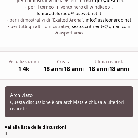
- per i dimostrativi della 4^ ed. di D&D,
gdr@uesm.eu
- per il torneo "Il vento nero di Windkeep",
lombradeldrago@fastwebnet.it
- per i dimostrativi di “Exalted Arena”,
info@ussleonardo.net
- per tutti gli altri dimostrativi,
sestocontinente@gmail.com
Vi aspettiamo!
Visualizzazioni
Creata
Ultima risposta
1,4k
18 anni
18 anni
18 anni
18 anni
Archiviato
Questa discussione è ora archiviata e chiusa a ulteriori
risposte.
Vai alla lista delle discussioni