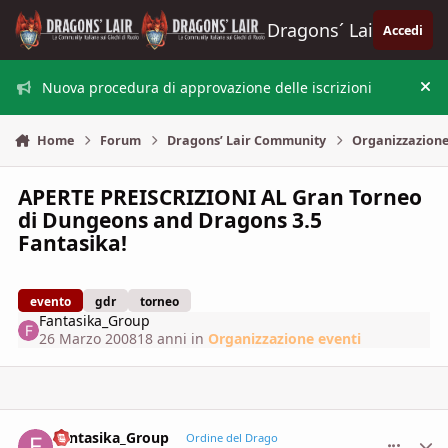
Vai al contenuto
Dragons´ Lair
Accedi
Nuova procedura di approvazione delle iscrizioni
Nas
Home
Forum
Dragons’ Lair Community
Organizzazione
APERTE PREISCRIZIONI AL Gran Torneo
di Dungeons and Dragons 3.5
Fantasika!
evento
gdr
torneo
Fantasika_Group
26 Marzo 2008
18 anni
in
Organizzazione eventi
Fantasika_Group
comment_
Stati
Ordine del Drago