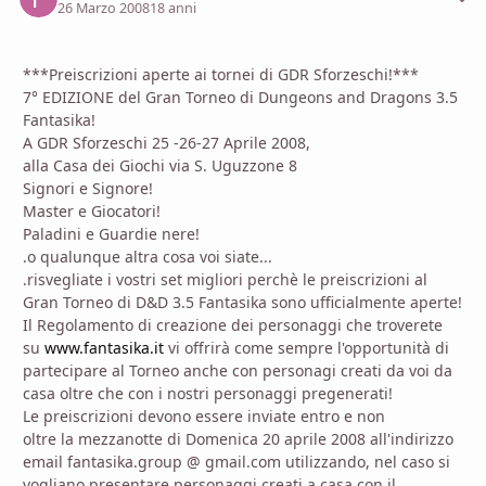
26 Marzo 2008
18 anni
***Preiscrizioni aperte ai tornei di GDR Sforzeschi!***
7° EDIZIONE del Gran Torneo di Dungeons and Dragons 3.5
Fantasika!
A GDR Sforzeschi 25 -26-27 Aprile 2008,
alla Casa dei Giochi via S. Uguzzone 8
Signori e Signore!
Master e Giocatori!
Paladini e Guardie nere!
.o qualunque altra cosa voi siate...
.risvegliate i vostri set migliori perchè le preiscrizioni al
Gran Torneo di D&D 3.5 Fantasika sono ufficialmente aperte!
Il Regolamento di creazione dei personaggi che troverete
su
www.fantasika.it
vi offrirà come sempre l'opportunità di
partecipare al Torneo anche con personagi creati da voi da
casa oltre che con i nostri personaggi pregenerati!
Le preiscrizioni devono essere inviate entro e non
oltre la mezzanotte di Domenica 20 aprile 2008 all'indirizzo
email fantasika.group @ gmail.com utilizzando, nel caso si
vogliano presentare personaggi creati a casa con il