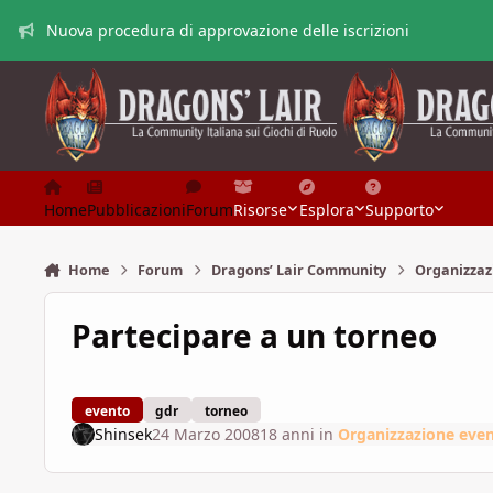
Vai al contenuto
Nuova procedura di approvazione delle iscrizioni
Home
Pubblicazioni
Forum
Risorse
Esplora
Supporto
Home
Forum
Dragons’ Lair Community
Organizzaz
Partecipare a un torneo
evento
gdr
torneo
Shinsek
24 Marzo 2008
18 anni
in
Organizzazione even