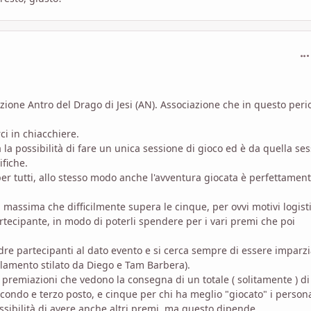
com
zione Antro del Drago di Jesi (AN). Associazione che in questo peri
i in chiacchiere.
 la possibilità di fare un unica sessione di gioco ed è da quella se
ifiche.
r tutti, allo stesso modo anche l'avventura giocata è perfettamen
massima che difficilmente supera le cinque, per ovvi motivi logistic
rtecipante, in modo di poterli spendere per i vari premi che poi
dre partecipanti al dato evento e si cerca sempre di essere imparzi
lamento stilato da Diego e Tam Barbera).
 le premiazioni che vedono la consegna di un totale ( solitamente ) di
 secondo e terzo posto, e cinque per chi ha meglio "giocato" i person
ossibilità di avere anche altri premi, ma questo dipende