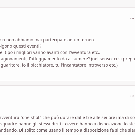
com
 ma non abbiamo mai partecipato ad un torneo.
lgono questi eventi?
el tipo i migliori vanno avanti con l'avventura etc..
ragionamenti, l'atteggiamento da assumere? (nel senso: ci si prep
 guaritore, io il picchiatore, tu l'incantatore introverso etc.)
com
avventura "one shot" che può durare dalle tre alle sei ore (ma di so
squadre hanno gli stessi diritti, ovvero hanno a disposizione lo st
ando. Di solito come usano il tempo a disposizione fa si che sia