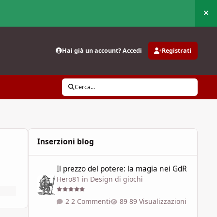
Nas
Hai già un account? Accedi
Registrati
Cerca...
Inserzioni blog
Il prezzo del potere: la magia nei GdR
Il prezzo del potere: la magia nei GdR
Hero81
in
Design di giochi
2 Commenti
89 Visualizzazioni