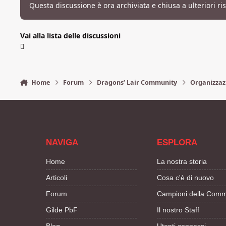
Questa discussione è ora archiviata e chiusa a ulteriori ri
Vai alla lista delle discussioni
Home
Forum
Dragons’ Lair Community
Organizzaz
NAVIGA
ESPLORA
Home
La nostra storia
Articoli
Cosa c'è di nuovo
Forum
Campioni della Comm
Gilde PbF
Il nostro Staff
Blog
Utenti connessi