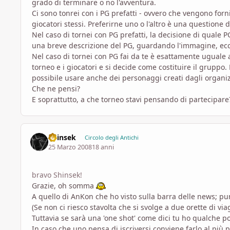
grado di terminare o no l'avventura.
Ci sono tonrei con i PG prefatti - ovvero che vengono fornit
giocatori stessi. Preferirne uno o l'altro è una questione 
Nel caso di tornei con PG prefatti, la decisione di quale P
una breve descrizione del PG, guardando l'immagine, ecc)
Nel caso di tornei con PG fai da te è esattamente uguale 
torneo e i giocatori e si decide come costituire il gruppo.
possibile usare anche dei personaggi creati dagli organizz
Che ne pensi?
E soprattutto, a che torneo stavi pensando di partecipare
Shinsek
Circolo degli Antichi
25 Marzo 2008
18 anni
bravo Shinsek!
Grazie, oh somma
A quello di AnKon che ho visto sulla barra delle news; p
(Se non ci riesco stavolta che si svolge a due orette di via
Tuttavia se sarà una 'one shot' come dici tu ho qualche pos
In caso che uno pensa di iscriversi conviene farlo al più p