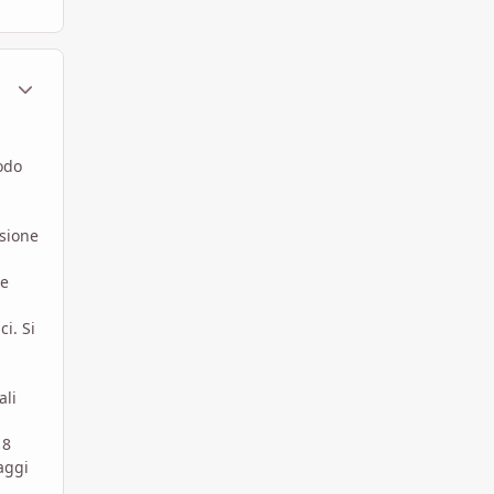
ment_449984
Statistiche Autore
odo
ssione
te
i. Si
ali
 8
aggi