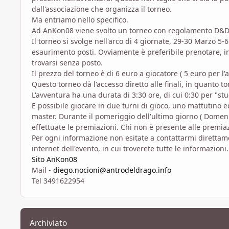
dall'associazione che organizza il torneo.
Ma entriamo nello specifico.
Ad AnKon08 viene svolto un torneo con regolamento D&D 3
Il torneo si svolge nell'arco di 4 giornate, 29-30 Marzo 5-6
esaurimento posti. Ovviamente è preferibile prenotare, i
trovarsi senza posto.
Il prezzo del torneo è di 6 euro a giocatore ( 5 euro per l
Questo torneo dà l'accesso diretto alle finali, in quanto t
L'avventura ha una durata di 3:30 ore, di cui 0:30 per "stu
E possibile giocare in due turni di gioco, uno mattutino 
master. Durante il pomeriggio dell'ultimo giorno ( Domeni
effettuate le premiazioni. Chi non è presente alle premiaz
Per ogni informazione non esitate a contattarmi direttamen
internet dell'evento, in cui troverete tutte le informazioni.
Sito AnKon08
Mail -
diego.nocioni@antrodeldrago.info
Tel 3491622954
Archiviato