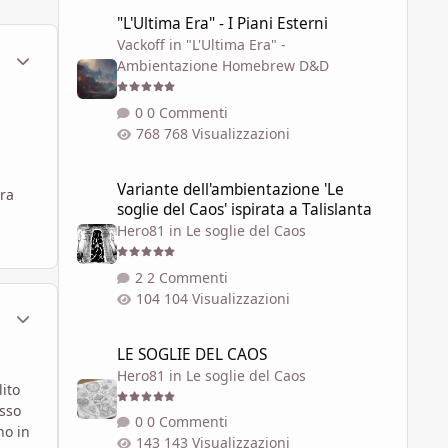
"L'Ultima Era" - I Piani Esterni
"L'Ultima Era" - I Piani Esterni
Vackoff
in
"L'Ultima Era" -
ment_449976
Statistiche Autore
Ambientazione Homebrew D&D
0 Commenti
768 Visualizzazioni
Variante dell'ambientazione 'Le soglie del Caos' ispirata a 
Variante dell'ambientazione 'Le
ara
soglie del Caos' ispirata a Talislanta
Hero81
in
Le soglie del Caos
2 Commenti
104 Visualizzazioni
ment_449980
Statistiche Autore
LE SOGLIE DEL CAOS
LE SOGLIE DEL CAOS
Hero81
in
Le soglie del Caos
lito
esso
0 Commenti
no in
143 Visualizzazioni