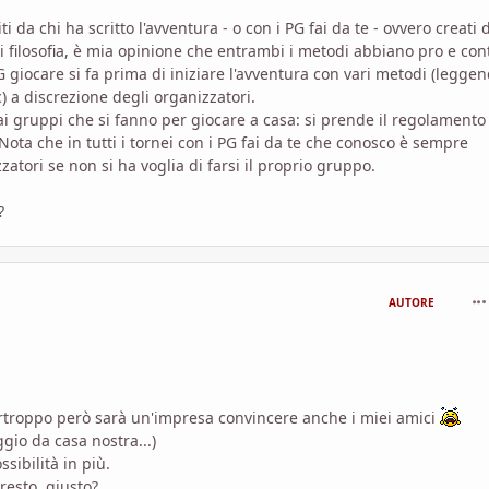
i da chi ha scritto l'avventura - o con i PG fai da te - ovvero creati 
di filosofia, è mia opinione che entrambi i metodi abbiano pro e con
G giocare si fa prima di iniziare l'avventura con vari metodi (legge
 a discrezione degli organizzatori.
ai gruppi che si fanno per giocare a casa: si prende il regolamento
 Nota che in tutti i tornei con i PG fai da te che conosco è sempre
atori se non si ha voglia di farsi il proprio gruppo.
?
com
AUTORE
urtroppo però sarà un'impresa convincere anche i miei amici
ggio da casa nostra...)
sibilità in più.
resto, giusto?