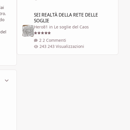
dai
SEI REALTÀ DELLA RETE DELLE SOGLIE
tro.
SEI REALTÀ DELLA RETE DELLE
ndo
SOGLIE
Hero81
in
Le soglie del Caos
 del
2 Commenti
243 Visualizzazioni
ment_449981
Statistiche Autore