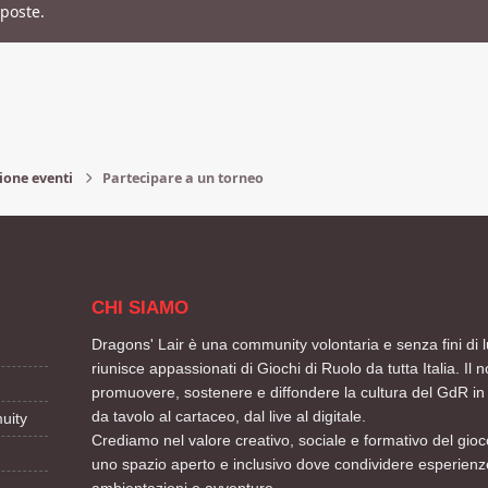
sposte.
ione eventi
Partecipare a un torneo
CHI SIAMO
Dragons' Lair è una community volontaria e senza fini di l
riunisce appassionati di Giochi di Ruolo da tutta Italia. Il n
promuovere, sostenere e diffondere la cultura del GdR in 
da tavolo al cartaceo, dal live al digitale.
uity
Crediamo nel valore creativo, sociale e formativo del gioco
uno spazio aperto e inclusivo dove condividere esperienze
ambientazioni e avventure.