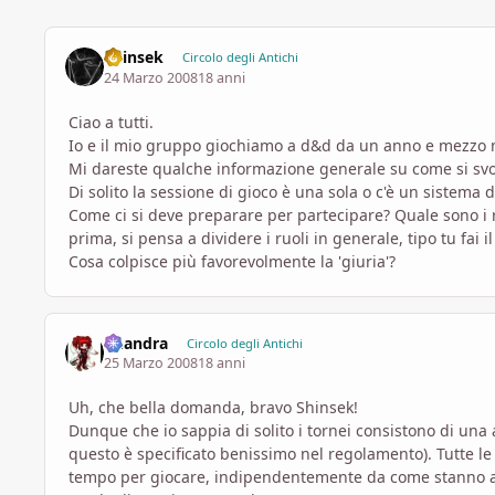
Shinsek
Circolo degli Antichi
24 Marzo 2008
18 anni
Ciao a tutti.
Io e il mio gruppo giochiamo a d&d da un anno e mezzo
Mi dareste qualche informazione generale su come si svo
Di solito la sessione di gioco è una sola o c'è un sistema d
Come ci si deve preparare per partecipare? Quale sono i 
prima, si pensa a dividere i ruoli in generale, tipo tu fai il
Cosa colpisce più favorevolmente la 'giuria'?
khandra
Circolo degli Antichi
25 Marzo 2008
18 anni
Uh, che bella domanda, bravo Shinsek!
Dunque che io sappia di solito i tornei consistono di una 
questo è specificato benissimo nel regolamento). Tutte le 
tempo per giocare, indipendentemente da come stanno and