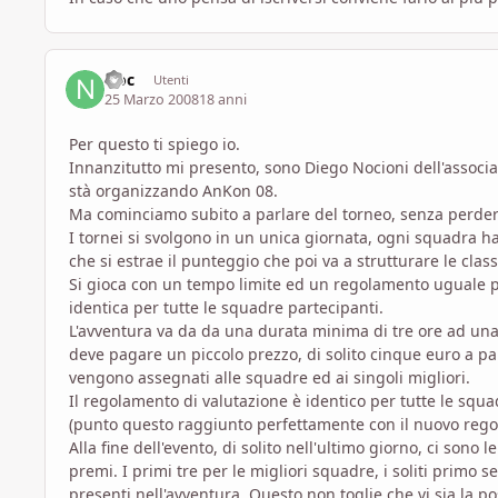
Noc
Utenti
25 Marzo 2008
18 anni
Per questo ti spiego io.
Innanzitutto mi presento, sono Diego Nocioni dell'associa
stà organizzando AnKon 08.
Ma cominciamo subito a parlare del torneo, senza perderc
I tornei si svolgono in un unica giornata, ogni squadra ha
che si estrae il punteggio che poi va a strutturare le class
Si gioca con un tempo limite ed un regolamento uguale pe
identica per tutte le squadre partecipanti.
L'avventura va da da una durata minima di tre ore ad una 
deve pagare un piccolo prezzo, di solito cinque euro a pa
vengono assegnati alle squadre ed ai singoli migliori.
Il regolamento di valutazione è identico per tutte le squa
(punto questo raggiunto perfettamente con il nuovo rego
Alla fine dell'evento, di solito nell'ultimo giorno, ci sono
premi. I primi tre per le migliori squadre, i soliti primo
presenti nell'avventura. Questo non toglie che vi sia la p