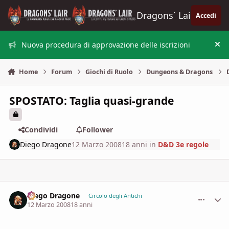
Vai al contenuto
Dragons´ Lair
Accedi
Nuova procedura di approvazione delle iscrizioni
Nas
Home
Forum
Giochi di Ruolo
Dungeons & Dragons
SPOSTATO: Taglia quasi-grande
Condividi
Follower
Diego Dragone
12 Marzo 2008
18 anni
in
D&D 3e regole
Diego Dragone
comment_
Stati
Circolo degli Antichi
12 Marzo 2008
18 anni