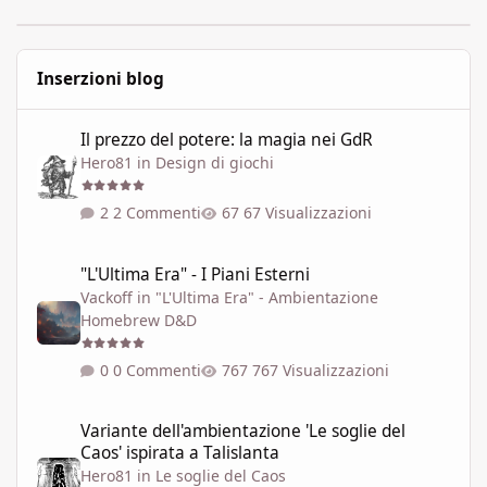
Inserzioni blog
Il prezzo del potere: la magia nei GdR
Il prezzo del potere: la magia nei GdR
Hero81
in
Design di giochi
2 Commenti
67 Visualizzazioni
"L'Ultima Era" - I Piani Esterni
"L'Ultima Era" - I Piani Esterni
Vackoff
in
"L'Ultima Era" - Ambientazione
Homebrew D&D
0 Commenti
767 Visualizzazioni
Variante dell'ambientazione 'Le soglie del Caos' ispirata a Talisla
Variante dell'ambientazione 'Le soglie del
Caos' ispirata a Talislanta
Hero81
in
Le soglie del Caos