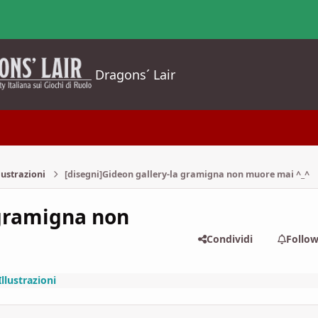
Dragons´ Lair
lustrazioni
[disegni]Gideon gallery-la gramigna non muore mai ^_^
 gramigna non
Condividi
Follo
Illustrazioni