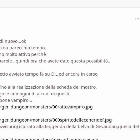
com
di nuovo...ok
sco da parecchio tempo,
ono molto attivo perchè
role ..quindi ora che avete dato questa possibilità..
to avviato tempo fa su D'L ed ancora in corso,
no alla realizzazione della scheda del mostro,
o le immagini di alcuni di questi:
opone vampiro...
anger_dungeon/monsters/00rattovampiro.jpg
nger_dungeon/monsters/000spiritodelleceneridef.jpg
isorio) ispirato alla leggenda della belva di Gevaudan,quella del 
anger_dungeon/monsters/gevaudangercolor.jpg