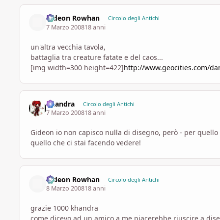
Gideon Rowhan
Circolo degli Antichi
7 Marzo 2008
18 anni
un'altra vecchia tavola,
battaglia tra creature fatate e del caos...
[img width=300 height=422]
http://www.geocities.com/d
khandra
Circolo degli Antichi
7 Marzo 2008
18 anni
Gideon io non capisco nulla di disegno, però - per quell
quello che ci stai facendo vedere!
Gideon Rowhan
Circolo degli Antichi
8 Marzo 2008
18 anni
grazie 1000 khandra
come dicevo ad un amico a me piacerebbe riuscire a dis