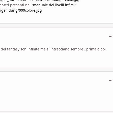
mostri presenti nel
"manuale dei livelli infimi"
nger_dung/000colore.jpg
com
 del fantasy son infinite ma si intrecciano sempre ..prima o poi.
com