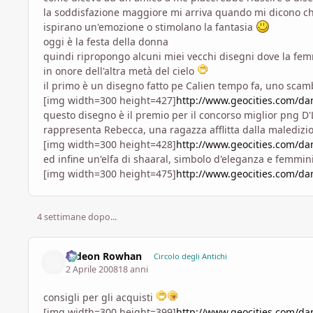
la soddisfazione maggiore mi arriva quando mi dicono che
ispirano un'emozione o stimolano la fantasia
oggi è la festa della donna
quindi ripropongo alcuni miei vecchi disegni dove la femm
in onore dell'altra metà del cielo
il primo è un disegno fatto pe Calien tempo fa, uno scamb
[img width=300 height=427]
http://www.geocities.com/da
questo disegno è il premio per il concorso miglior png D'
rappresenta Rebecca, una ragazza afflitta dalla maledizio
[img width=300 height=428]
http://www.geocities.com/d
ed infine un'elfa di shaaral, simbolo d'eleganza e femmin
[img width=300 height=475]
http://www.geocities.com/d
4 settimane dopo...
Gideon Rowhan
Circolo degli Antichi
2 Aprile 2008
18 anni
consigli per gli acquisti
[img width=300 height=399]
http://www.geocities.com/d