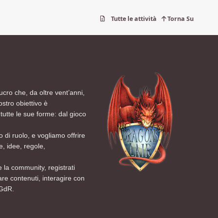
Tutte le attività
Torna Su
ucro che, da oltre vent’anni,
ostro obiettivo è
tutte le sue forme: dal gioco
 di ruolo, e vogliamo offrire
, idee, regole,
 la community, registrati
are contenuti, interagire con
 GdR.