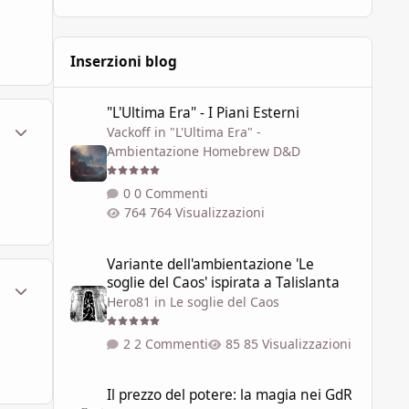
Inserzioni blog
"L'Ultima Era" - I Piani Esterni
"L'Ultima Era" - I Piani Esterni
ment_449698
Statistiche Autore
Vackoff
in
"L'Ultima Era" -
Ambientazione Homebrew D&D
0 Commenti
764 Visualizzazioni
Variante dell'ambientazione 'Le soglie del Caos' ispirata a 
Variante dell'ambientazione 'Le
soglie del Caos' ispirata a Talislanta
ment_449702
Statistiche Autore
Hero81
in
Le soglie del Caos
2 Commenti
85 Visualizzazioni
Il prezzo del potere: la magia nei GdR
Il prezzo del potere: la magia nei GdR