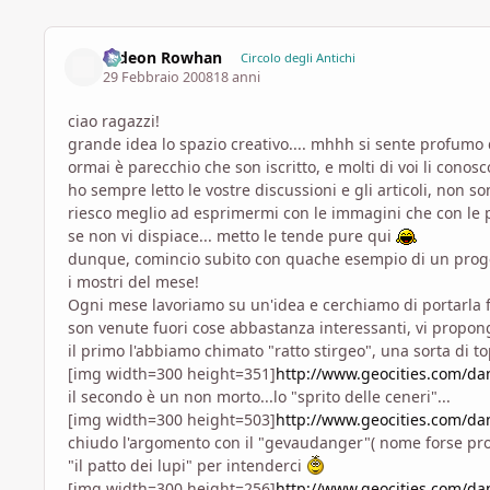
Gideon Rowhan
Circolo degli Antichi
29 Febbraio 2008
18 anni
ciao ragazzi!
grande idea lo spazio creativo.... mhhh si sente profumo 
ormai è parecchio che son iscritto, e molti di voi li cono
ho sempre letto le vostre discussioni e gli articoli, non s
riesco meglio ad esprimermi con le immagini che con le pa
se non vi dispiace... metto le tende pure qui
dunque, comincio subito con quache esempio di un proget
i mostri del mese!
Ogni mese lavoriamo su un'idea e cerchiamo di portarla fi
son venute fuori cose abbastanza interessanti, vi propong
il primo l'abbiamo chimato "ratto stirgeo", una sorta di t
[img width=300 height=351]
http://www.geocities.com/d
il secondo è un non morto...lo "sprito delle ceneri"...
[img width=300 height=503]
http://www.geocities.com/da
chiudo l'argomento con il "gevaudanger"( nome forse provv
"il patto dei lupi" per intenderci
[img width=300 height=256]
http://www.geocities.com/d