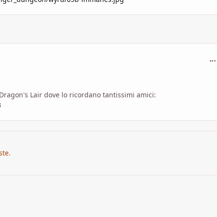
com
ragon's Lair dove lo ricordano tantissimi amici:
3
ste.