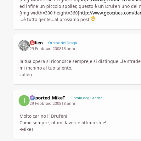
ed infine un piccolo spoiler, questo è un Drui'en uno dei 
[img width=300 height=360]
http://www.geocities.com/da
...è tutto gente...al prossimo post
Calien
Ordine del Drago
29 Febbraio 2008
18 anni
la tua opera si riconosce sempre,e si distingue...le strade
mi inchino al tuo talento..
calien
imported_MikeT
Circolo degli Antichi
29 Febbraio 2008
18 anni
Molto carino il Drui'en!
Come sempre, ottimi lavori e ottimo stile!
-MikeT