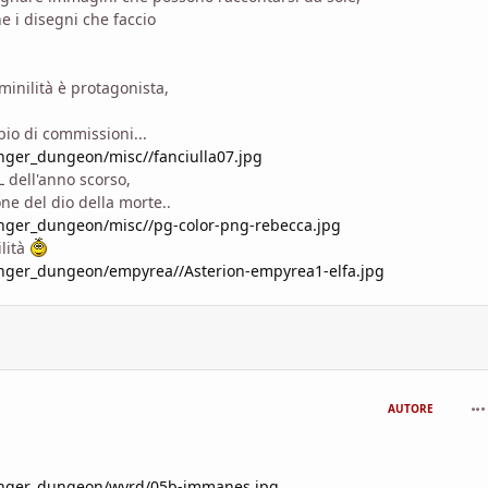
 i disegni che faccio
inilità è protagonista,
io di commissioni...
nger_dungeon/misc//fanciulla07.jpg
L dell'anno scorso,
ne del dio della morte..
anger_dungeon/misc//pg-color-png-rebecca.jpg
ilità
anger_dungeon/empyrea//Asterion-empyrea1-elfa.jpg
com
AUTORE
anger_dungeon/wyrd/05b-immanes.jpg