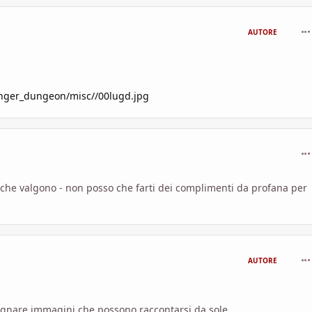
com
AUTORE
anger_dungeon/misc//00lugd.jpg
com
o che valgono - non posso che farti dei complimenti da profana per
com
AUTORE
egnare immagini che possono raccontarsi da sole,