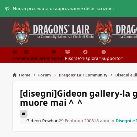
Vai al contenuto
Nuova procedura di approvazione delle iscrizioni
Home
Pubblicazioni
Forum
Risorse
Esplora
Supporto
Home
Forum
Dragons’ Lair Community
Disegni e Il
[disegni]Gideon gallery-la
muore mai ^_^
Gideon Rowhan
29 Febbraio 2008
18 anni
in
Disegni e 