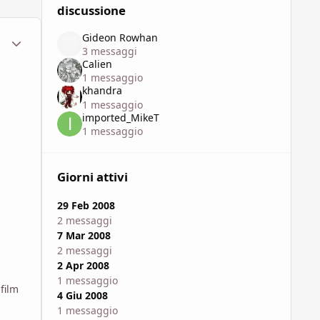
discussione
Gideon Rowhan
ment_449694
Statistiche Autore
3 messaggi
Calien
1 messaggio
khandra
1 messaggio
imported_MikeT
1 messaggio
Giorni attivi
29 Feb 2008
2 messaggi
7 Mar 2008
2 messaggi
2 Apr 2008
1 messaggio
film
4 Giu 2008
1 messaggio