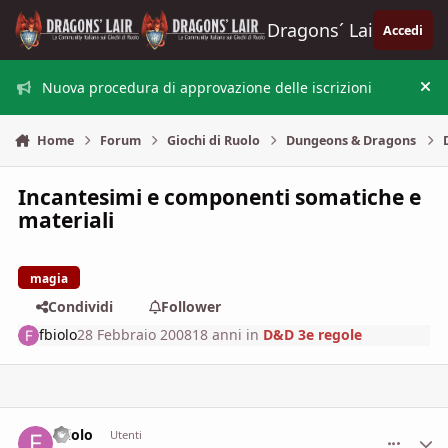
Vai al contenuto
Dragons´ Lair
Accedi
Nuova procedura di approvazione delle iscrizioni
Nas
Home
Forum
Giochi di Ruolo
Dungeons & Dragons
Incantesimi e componenti somatiche e
materiali
magia
Condividi
Follower
fbiolo
28 Febbraio 2008
18 anni
in
D&D 3e regole
fbiolo
comment_
Stati
Utenti