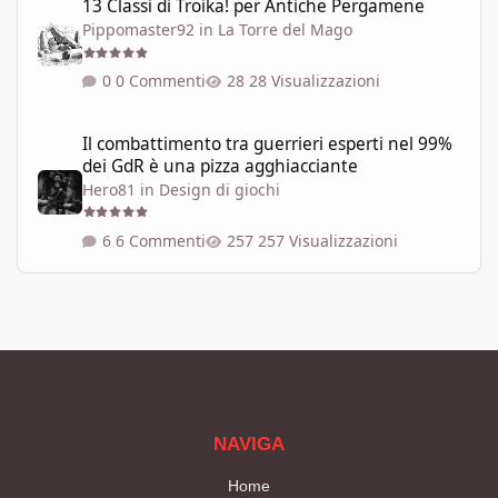
13 Classi di Troika! per Antiche Pergamene
Pippomaster92
in
La Torre del Mago
0 Commenti
28 Visualizzazioni
Il combattimento tra guerrieri esperti nel 99% dei GdR è una pi
Il combattimento tra guerrieri esperti nel 99%
dei GdR è una pizza agghiacciante
Hero81
in
Design di giochi
6 Commenti
257 Visualizzazioni
NAVIGA
Home