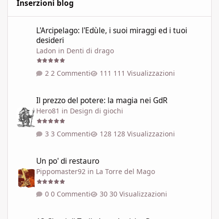
Inserzioni blog
L'Arcipelago: l'Edùle, i suoi miraggi ed i tuoi desideri
L'Arcipelago: l'Edùle, i suoi miraggi ed i tuoi
desideri
Ladon
in
Denti di drago
2 Commenti
111 Visualizzazioni
Il prezzo del potere: la magia nei GdR
Il prezzo del potere: la magia nei GdR
Hero81
in
Design di giochi
3 Commenti
128 Visualizzazioni
Un po' di restauro
Un po' di restauro
Pippomaster92
in
La Torre del Mago
0 Commenti
30 Visualizzazioni
13 Classi di Troika! per Antiche Pergamene