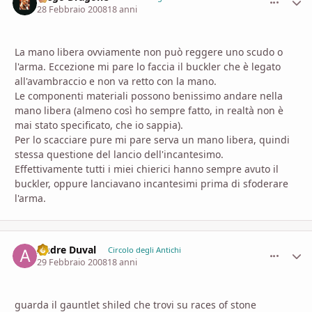
28 Febbraio 2008
18 anni
La mano libera ovviamente non può reggere uno scudo o
l'arma. Eccezione mi pare lo faccia il buckler che è legato
all'avambraccio e non va retto con la mano.
Le componenti materiali possono benissimo andare nella
mano libera (almeno così ho sempre fatto, in realtà non è
mai stato specificato, che io sappia).
Per lo scacciare pure mi pare serva un mano libera, quindi
stessa questione del lancio dell'incantesimo.
Effettivamente tutti i miei chierici hanno sempre avuto il
buckler, oppure lanciavano incantesimi prima di sfoderare
l'arma.
Andre Duval
comment_
Stati
Circolo degli Antichi
29 Febbraio 2008
18 anni
guarda il gauntlet shiled che trovi su races of stone