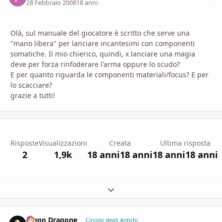
28 Febbraio 2008
18 anni
Olà, sul manuale del giocatore è scritto che serve una
"mano libera" per lanciare incantesimi con componenti
somatiche. Il mio chierico, quindi, x lanciare una magia
deve per forza rinfoderare l'arma oppure lo scudo?
E per quanto riguarda le componenti materiali/focus? E per
lo scacciare?
grazie a tutti!
Risposte
Visualizzazioni
Creata
Ultima risposta
2
1,9k
18 anni
18 anni
18 anni
18 anni
Espandi panoramica del topic
Diego Dragone
comment_
Stati
Circolo degli Antichi