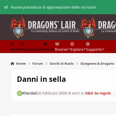
Vai al contenuto
Nuova procedura di approvazione delle iscrizioni
Home
Pubblicazioni
Forum
Risorse
Esplora
Supporto
Home
Forum
Giochi di Ruolo
Dungeons & Dragons
Danni in sella
Kherdail
26 Febbraio 2008
18 anni
in
D&D 3e regole