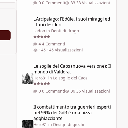
0 Commenti
33 Visualizzazioni
L'Arcipelago: l'Edùle, i suoi miraggi ed i tuoi desideri
L'Arcipelago: l'Edùle, i suoi miraggi ed
i tuoi desideri
Ladon
in
Denti di drago
4 Commenti
145 Visualizzazioni
Le soglie del Caos (nuova versione): Il mondo di Valdora.
Le soglie del Caos (nuova versione): Il
mondo di Valdora.
Hero81
in
Le soglie del Caos
0 Commenti
36 Visualizzazioni
Il combattimento tra guerrieri esperti nel 99% dei GdR è 
Il combattimento tra guerrieri esperti
nel 99% dei GdR è una pizza
agghiacciante
Hero81
in
Design di giochi