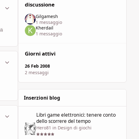
discussione
ment_449645
Statistiche Autore
Gilgamesh
1 messaggio
Kherdail
li
1 messaggio
Giorni attivi
ment_449647
Statistiche Autore
26 Feb 2008
2 messaggi
Inserzioni blog
Libri game elettronici: tenere conto dello scorrere del te
ment_449652
Statistiche Autore
Libri game elettronici: tenere conto
dello scorrere del tempo
Hero81
in
Design di giochi