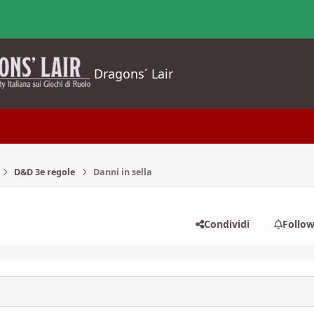
Dragons´ Lair
D&D 3e regole
Danni in sella
Condividi
Follo