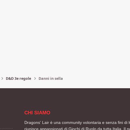
D&D 3e regole
Danni in sella
CHI SIAMO
Dragons' Lair è una community volontaria e senza fini di l
riunisce appassionati di Giochi di Ruolo da tutta Italia. Il n