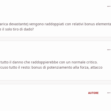
com
arica devastante) vengono raddoppiati con relativi bonus elementa
 il solo tiro di dado?
com
) tutto il danno che raddoppierebbe con un normale critico.
lcuso tutto il resto: bonus di potenziamento alla forza, attacco
com
AUTORE