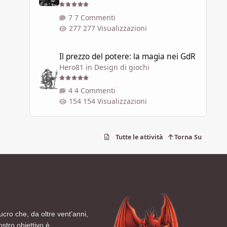
7 Commenti
277 Visualizzazioni
Il prezzo del potere: la magia nei GdR
Il prezzo del potere: la magia nei GdR
Hero81
in
Design di giochi
4 Commenti
154 Visualizzazioni
Tutte le attività
Torna Su
ucro che, da oltre vent’anni,
ostro obiettivo è