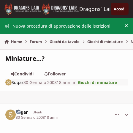
Vai al contenuto
Dragons´ Lair
Accedi
Nuova procedura di approvazione delle iscrizioni
Nas
Home
Forum
Giochi da tavolo
Giochi di miniature
M
Miniature...?
Condividi
Follower
Sugar
30 Gennaio 2008
18 anni
in
Giochi di miniature
Sugar
comment_
Stati
Utenti
30 Gennaio 2008
18 anni