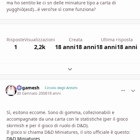
ma ho sentito ke ci sn delle miniature tipo a carta di
yugghiò(asd)...é vero?se sì come funziona?
Risposte
Visualizzazioni
Creata
Ultima risposta
1
2,2k
18 anni
18 anni
18 anni
18 anni
Espandi panoramica del topic
Gilgamesh
comment_
Stati
Circolo degli Antichi
30 Gennaio 2008
18 anni
Sì, esitono eccome. Sono di gomma, collezionabili e
accompagnate da una carta con le statistiche (per il gioco
skirmish e per il gioco di ruolo di D&D).
Il gioco si chiama D&D Miniatures, il sito ufficiale è questo:
D&D Miniatures