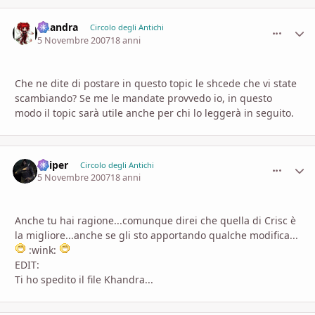
khandra
comment_
Stati
Circolo degli Antichi
5 Novembre 2007
18 anni
Che ne dite di postare in questo topic le shcede che vi state
scambiando? Se me le mandate provvedo io, in questo
modo il topic sarà utile anche per chi lo leggerà in seguito.
Sniper
comment_
Stati
Circolo degli Antichi
5 Novembre 2007
18 anni
Anche tu hai ragione...comunque direi che quella di Crisc è
la migliore...anche se gli sto apportando qualche modifica...
:wink:
EDIT:
Ti ho spedito il file Khandra...