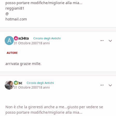
posso portare modifiche/migliorie alla mia...
reggiani81
@
hotmail.com
alex34to
comment_
Stati
Circolo degli Antichi
31 Ottobre 2007
18 anni
AUTORE
arrivata grazie mille.
Crisc
comment_
Stati
Circolo degli Antichi
31 Ottobre 2007
18 anni
Non è che la gireresti anche a me...giusto per vedere se
posso portare modifiche/migliorie alla mia...