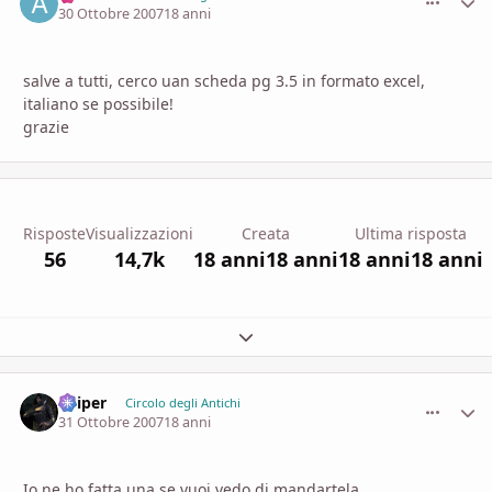
30 Ottobre 2007
18 anni
salve a tutti, cerco uan scheda pg 3.5 in formato excel,
italiano se possibile!
grazie
Risposte
Visualizzazioni
Creata
Ultima risposta
56
14,7k
18 anni
18 anni
18 anni
18 anni
Espandi panoramica del topic
Sniper
comment_
Stati
Circolo degli Antichi
31 Ottobre 2007
18 anni
Io ne ho fatta una se vuoi vedo di mandartela...