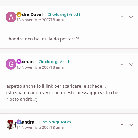
Andre Duval
comment_
Stati
Circolo degli Antichi
13 Novembre 2007
18 anni
khandra non hai nulla da postare?!
gexman
comment_
Stati
Circolo degli Antichi
13 Novembre 2007
18 anni
aspetto anche io il link per scaricare le schede...
(sto spammando vero con questo messaggio visto che
ripeto andrè??)
khandra
comment_
Stati
Circolo degli Antichi
14 Novembre 2007
18 anni