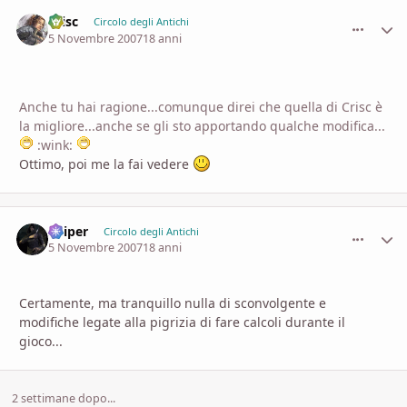
Crisc
comment_
Stati
Circolo degli Antichi
5 Novembre 2007
18 anni
Anche tu hai ragione...comunque direi che quella di Crisc è
la migliore...anche se gli sto apportando qualche modifica...
:wink:
Ottimo, poi me la fai vedere
Sniper
comment_
Stati
Circolo degli Antichi
5 Novembre 2007
18 anni
Certamente, ma tranquillo nulla di sconvolgente e
modifiche legate alla pigrizia di fare calcoli durante il
gioco...
2 settimane dopo...