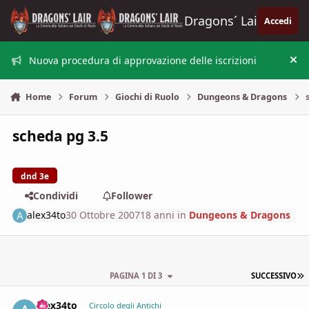
Vai al contenuto
Dragons´ Lair
Accedi
Nuova procedura di approvazione delle iscrizioni
Nas
Home
Forum
Giochi di Ruolo
Dungeons & Dragons
scheda pg 3.5
dnd 3e
Condividi
Follower
alex34to
30 Ottobre 2007
18 anni
in
Dungeons & Dragons
U
PAGINA 1 DI 3
SUCCESSIVO
alex34to
comment_
Stati
Circolo degli Antichi