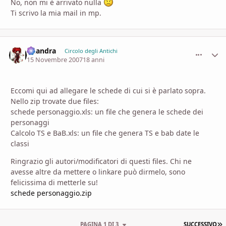
No, non mi è arrivato nulla
Ti scrivo la mia mail in mp.
khandra
comment_
Stati
Circolo degli Antichi
15 Novembre 2007
18 anni
Eccomi qui ad allegare le schede di cui si è parlato sopra.
Nello zip trovate due files:
schede personaggio.xls: un file che genera le schede dei
personaggi
Calcolo TS e BaB.xls: un file che genera TS e bab date le
classi
Ringrazio gli autori/modificatori di questi files. Chi ne
avesse altre da mettere o linkare può dirmelo, sono
felicissima di metterle su!
schede personaggio.zip
U
PAGINA 1 DI 3
SUCCESSIVO