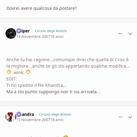
Dovrei avere qualcosa da postare?
Sniper
comment_
Stati
Circolo degli Antichi
14 Novembre 2007
18 anni
Anche tu hai ragione...comunque direi che quella di Crisc è
la migliore...anche se gli sto apportando qualche modifica...
:wink:
EDIT:
Ti ho spedito il file Khandra...
Ma a sto punto suppongo non ti sia arrivata...
khandra
comment_
Stati
Circolo degli Antichi
15 Novembre 2007
18 anni