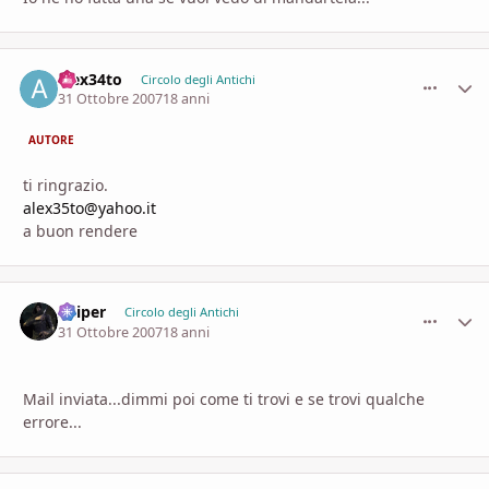
alex34to
comment_
Stati
Circolo degli Antichi
31 Ottobre 2007
18 anni
AUTORE
ti ringrazio.
alex35to@yahoo.it
a buon rendere
Sniper
comment_
Stati
Circolo degli Antichi
31 Ottobre 2007
18 anni
Mail inviata...dimmi poi come ti trovi e se trovi qualche
errore...