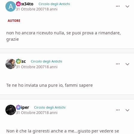
alex34to
comment_
Stati
Circolo degli Antichi
31 Ottobre 2007
18 anni
AUTORE
non ho ancora ricevuto nulla, se puoi prova a rimandare,
grazie
Crisc
comment_
Stati
Circolo degli Antichi
31 Ottobre 2007
18 anni
Te ne ho inviata una pure io, fammi sapere
Sniper
comment_
Stati
Circolo degli Antichi
31 Ottobre 2007
18 anni
Non è che la gireresti anche a me...giusto per vedere se