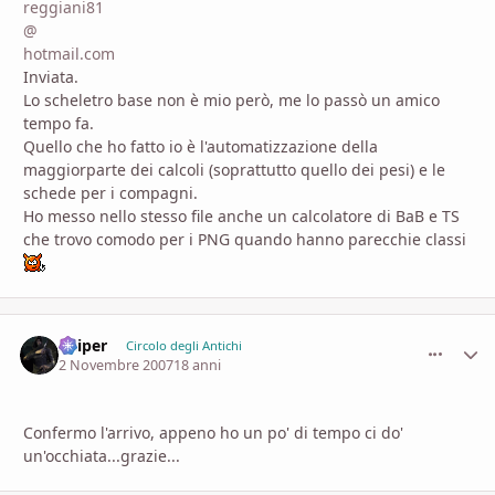
reggiani81
@
hotmail.com
Inviata.
Lo scheletro base non è mio però, me lo passò un amico
tempo fa.
Quello che ho fatto io è l'automatizzazione della
maggiorparte dei calcoli (soprattutto quello dei pesi) e le
schede per i compagni.
Ho messo nello stesso file anche un calcolatore di BaB e TS
che trovo comodo per i PNG quando hanno parecchie classi
Sniper
comment_
Stati
Circolo degli Antichi
2 Novembre 2007
18 anni
Confermo l'arrivo, appeno ho un po' di tempo ci do'
un'occhiata...grazie...