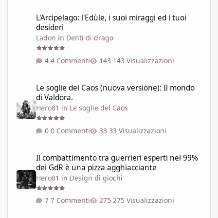
L'Arcipelago: l'Edùle, i suoi miraggi ed i tuoi desideri
L'Arcipelago: l'Edùle, i suoi miraggi ed i tuoi
desideri
Ladon
in
Denti di drago
4 Commenti
143 Visualizzazioni
Le soglie del Caos (nuova versione): Il mondo di Valdora.
Le soglie del Caos (nuova versione): Il mondo
di Valdora.
Hero81
in
Le soglie del Caos
0 Commenti
33 Visualizzazioni
Il combattimento tra guerrieri esperti nel 99% dei GdR è una pi
Il combattimento tra guerrieri esperti nel 99%
dei GdR è una pizza agghiacciante
Hero81
in
Design di giochi
7 Commenti
275 Visualizzazioni