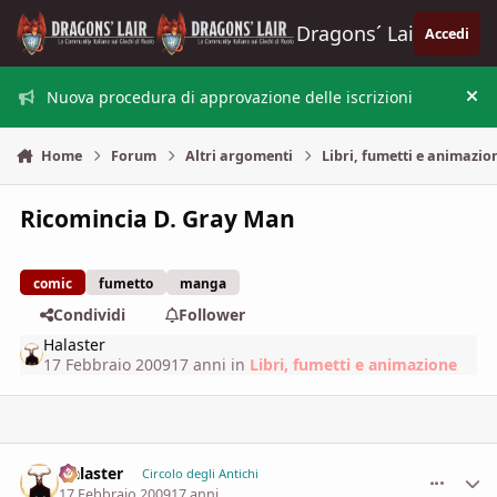
Vai al contenuto
Dragons´ Lair
Accedi
Nuova procedura di approvazione delle iscrizioni
Nas
Home
Forum
Altri argomenti
Libri, fumetti e animazio
Ricomincia D. Gray Man
comic
fumetto
manga
Condividi
Follower
Halaster
17 Febbraio 2009
17 anni
in
Libri, fumetti e animazione
Halaster
comment_
Stati
Circolo degli Antichi
17 Febbraio 2009
17 anni