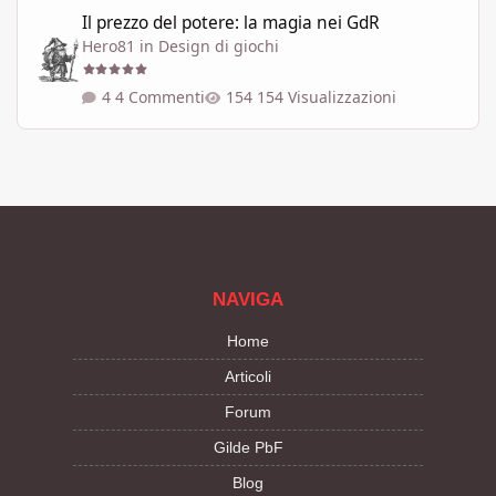
Il prezzo del potere: la magia nei GdR
Il prezzo del potere: la magia nei GdR
Hero81
in
Design di giochi
4 Commenti
154 Visualizzazioni
NAVIGA
Home
Articoli
Forum
Gilde PbF
Blog