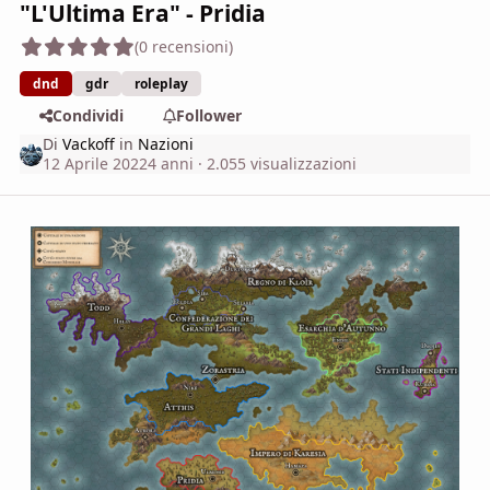
"L'Ultima Era" - Pridia
(0 recensioni)
dnd
gdr
roleplay
Condividi
Follower
Di
Vackoff
in
Nazioni
12 Aprile 2022
4 anni
· 2.055 visualizzazioni