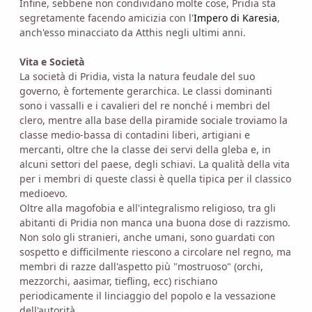
Infine, sebbene non condividano molte cose, Pridia sta
segretamente facendo amicizia con l'
Impero di Karesia
,
anch'esso minacciato da Atthis negli ultimi anni.
Vita e Società
La società di Pridia, vista la natura feudale del suo
governo, è fortemente gerarchica. Le classi dominanti
sono i vassalli e i cavalieri del re nonché i membri del
clero, mentre alla base della piramide sociale troviamo la
classe medio-bassa di contadini liberi, artigiani e
mercanti, oltre che la classe dei servi della gleba e, in
alcuni settori del paese, degli schiavi. La qualità della vita
per i membri di queste classi è quella tipica per il classico
medioevo.
Oltre alla magofobia e all'integralismo religioso, tra gli
abitanti di Pridia non manca una buona dose di razzismo.
Non solo gli stranieri, anche umani, sono guardati con
sospetto e difficilmente riescono a circolare nel regno, ma
membri di razze dall'aspetto più "mostruoso" (orchi,
mezzorchi, aasimar, tiefling, ecc) rischiano
periodicamente il linciaggio del popolo e la vessazione
dell'autorità.