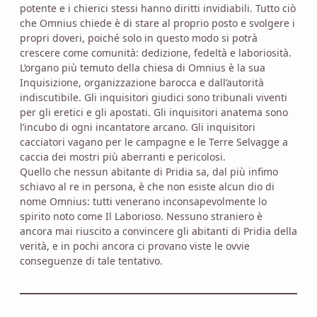
potente e i chierici stessi hanno diritti invidiabili. Tutto ciò
che Omnius chiede è di stare al proprio posto e svolgere i
propri doveri, poiché solo in questo modo si potrà
crescere come comunità: dedizione, fedeltà e laboriosità.
L’organo più temuto della chiesa di Omnius è la sua
Inquisizione, organizzazione barocca e dall’autorità
indiscutibile. Gli inquisitori giudici sono tribunali viventi
per gli eretici e gli apostati. Gli inquisitori anatema sono
l’incubo di ogni incantatore arcano. Gli inquisitori
cacciatori vagano per le campagne e le Terre Selvagge a
caccia dei mostri più aberranti e pericolosi.
Quello che nessun abitante di Pridia sa, dal più infimo
schiavo al re in persona, è che non esiste alcun dio di
nome Omnius: tutti venerano inconsapevolmente lo
spirito noto come Il Laborioso. Nessuno straniero è
ancora mai riuscito a convincere gli abitanti di Pridia della
verità, e in pochi ancora ci provano viste le ovvie
conseguenze di tale tentativo.