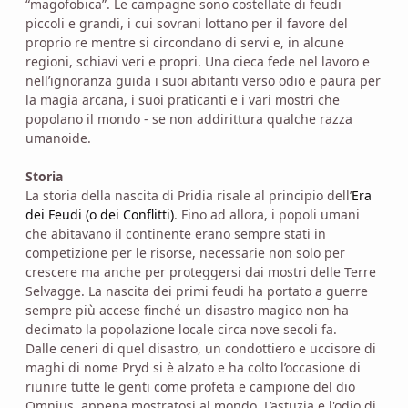
“magofobica”. Le campagne sono costellate di feudi
piccoli e grandi, i cui sovrani lottano per il favore del
proprio re mentre si circondano di servi e, in alcune
regioni, schiavi veri e propri. Una cieca fede nel lavoro e
nell’ignoranza guida i suoi abitanti verso odio e paura per
la magia arcana, i suoi praticanti e i vari mostri che
popolano il mondo - se non addirittura qualche razza
umanoide.
Storia
La storia della nascita di Pridia risale al principio dell’
Era
dei Feudi (o dei Conflitti)
. Fino ad allora, i popoli umani
che abitavano il continente erano sempre stati in
competizione per le risorse, necessarie non solo per
crescere ma anche per proteggersi dai mostri delle Terre
Selvagge. La nascita dei primi feudi ha portato a guerre
sempre più accese finché un disastro magico non ha
decimato la popolazione locale circa nove secoli fa.
Dalle ceneri di quel disastro, un condottiero e uccisore di
maghi di nome Pryd si è alzato e ha colto l’occasione di
riunire tutte le genti come profeta e campione del dio
Omnius, appena mostratosi al mondo. L’astuzia e l'odio di