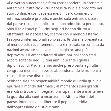
Al governo autocratico è fatta corrispondere un'economia
autarchica: tutto ciò di cui necessita Pridia è prodotto nei
suoi confini, e così deve essere. Il libero commercio
internazionale è proibito, e anche solo entrare o uscire
dal paese risulta complicato se non addirittura pericoloso.
Solo il re e i suoi più vicini seguaci hanno diritto a
effettuare, se necessario, scambi con il mondo esterno.
I rapporti internazionali sono aspri: Pridia si è presentata
al mondo solo recentemente, e si è ritrovata circondata da
nazioni avanzate schiave della magia arcana più
depravata. Gli ambasciatori di altre nazioni sono stati
accolti soltanto negli ultimi anni, durante i quali i
diplomatici di Pridia hanno anche preso parte agli ultimi
congressi mondiali - spesso abbandonando le riunioni a
causa di accese discussioni.
Sebbene sia una responsabilità morale di Pridia quella di
epurare il mondo dal "male", al momento i suoi grandi
eserciti si trovano impegnati principalmente a mantenere
la guardia alta contro incursioni di
Atthis
a Nord del
paese, intenta a voler liberare il popolo di Pridia
dall'oppressione dei suoi tiranni.