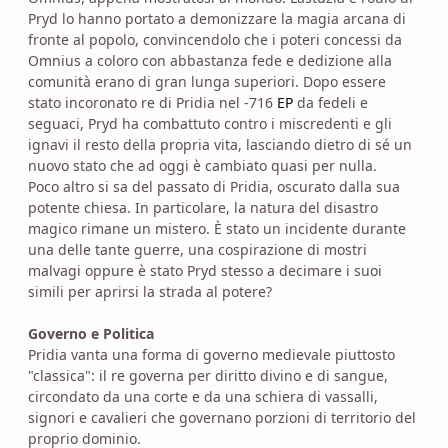
Pryd lo hanno portato a demonizzare la magia arcana di
fronte al popolo, convincendolo che i poteri concessi da
Omnius a coloro con abbastanza fede e dedizione alla
comunità erano di gran lunga superiori. Dopo essere
stato incoronato re di Pridia nel -716
EP
da fedeli e
seguaci, Pryd ha combattuto contro i miscredenti e gli
ignavi il resto della propria vita, lasciando dietro di sé un
nuovo stato che ad oggi è cambiato quasi per nulla.
Poco altro si sa del passato di Pridia, oscurato dalla sua
potente chiesa. In particolare, la natura del disastro
magico rimane un mistero. È stato un incidente durante
una delle tante guerre, una cospirazione di mostri
malvagi oppure è stato Pryd stesso a decimare i suoi
simili per aprirsi la strada al potere?
Governo e Politica
Pridia vanta una forma di governo medievale piuttosto
"classica": il re governa per diritto divino e di sangue,
circondato da una corte e da una schiera di vassalli,
signori e cavalieri che governano porzioni di territorio del
proprio dominio.