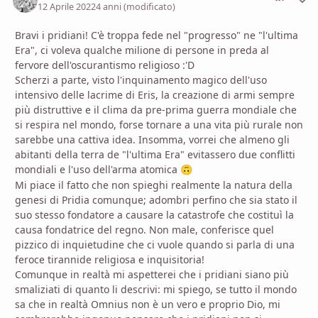
12 Aprile 2022
4 anni
(modificato)
Bravi i pridiani! C'è troppa fede nel "progresso" ne "l'ultima
Era", ci voleva qualche milione di persone in preda al
fervore dell'oscurantismo religioso
:'D
Scherzi a parte, visto l'inquinamento magico dell'uso
intensivo delle lacrime di Eris, la creazione di armi sempre
più distruttive e il clima da pre-prima guerra mondiale che
si respira nel mondo, forse tornare a una vita più rurale non
sarebbe una cattiva idea. Insomma, vorrei che almeno gli
abitanti della terra de "l'ultima Era" evitassero due conflitti
mondiali e l'uso dell'arma atomica
🙃
Mi piace il fatto che non spieghi realmente la natura della
genesi di Pridia comunque; adombri perfino che sia stato il
suo stesso fondatore a causare la catastrofe che costituì la
causa fondatrice del regno. Non male, conferisce quel
pizzico di inquietudine che ci vuole quando si parla di una
feroce tirannide religiosa e inquisitoria!
Comunque in realtà mi aspetterei che i pridiani siano più
smaliziati di quanto li descrivi: mi spiego, se tutto il mondo
sa che in realtà Omnius non è un vero e proprio Dio, mi