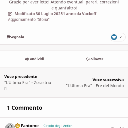
Grazie per aver letto! Attendo eventuali pareri, correzioni
e quant'altro!
Modificato
30 Luglio 2025
1 anno
da Vackoff
Aggiornamento "Storia".
Segnala
2
Condividi
Follower
Voce precedente
Voce successiva
"L'Ultima Era" - Zorastria
"L'Ultima Era" - Ere del Mondo
1 Commento
Le Fantome
comment_
Stati
Circolo degli Antichi