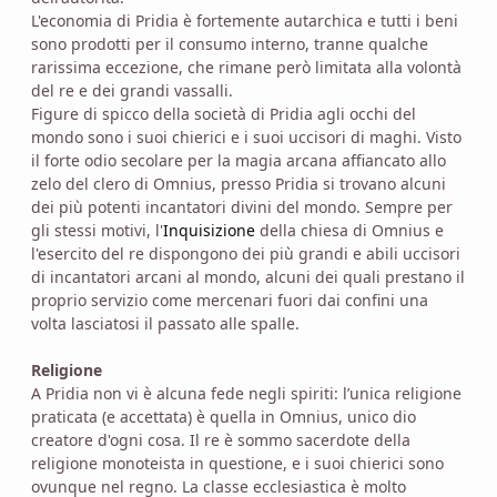
L'economia di Pridia è fortemente autarchica e tutti i beni
sono prodotti per il consumo interno, tranne qualche
rarissima eccezione, che rimane però limitata alla volontà
del re e dei grandi vassalli.
Figure di spicco della società di Pridia agli occhi del
mondo sono i suoi chierici e i suoi uccisori di maghi. Visto
il forte odio secolare per la magia arcana affiancato allo
zelo del clero di Omnius, presso Pridia si trovano alcuni
dei più potenti incantatori divini del mondo. Sempre per
gli stessi motivi, l'
Inquisizione
della chiesa di Omnius e
l'esercito del re dispongono dei più grandi e abili uccisori
di incantatori arcani al mondo, alcuni dei quali prestano il
proprio servizio come mercenari fuori dai confini una
volta lasciatosi il passato alle spalle.
Religione
A Pridia non vi è alcuna fede negli spiriti: l’unica religione
praticata (e accettata) è quella in Omnius, unico dio
creatore d'ogni cosa. Il re è sommo sacerdote della
religione monoteista in questione, e i suoi chierici sono
ovunque nel regno. La classe ecclesiastica è molto