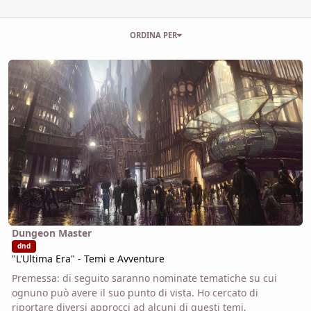
Voci in questo blog
ORDINA PER
Leggi tutto su "L'Ultima Era" - Temi e Avventure
Dungeon Master
dnd
"L'Ultima Era" - Temi e Avventure
Premessa: di seguito saranno nominate tematiche su cui
ognuno può avere il suo punto di vista. Ho cercato di
riportare diversi approcci ad alcuni di questi temi,