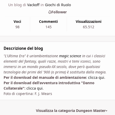
Un blog di
Vackoff
in
Giochi di Ruolo
Follower
Voci
Commenti
Visualizzazioni
98
145
65.512
Descrizione del blog
"L'Ultima Era" è un'ambientazione
magic science
in cui i classici
elementi del fantasy, quali razze, mostri e temi iconici, sono
immersi in un mondo pseudo-XX secolo, dove però qualsiasi
tecnologia dei primi del '900 (o prima) è sostituita dalla magia.
Per il download del manuale di ambientazione:
clicca qui
.
Per il download dell'avventura introduttiva "Danno
Collaterale":
clicca qui
.
Foto di copertina: F. J. Mears
Visualizza la categoria Dungeon Master