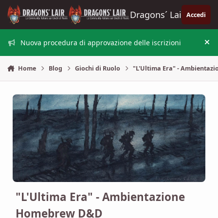
Vai al contenuto
Dragons´ Lair
Accedi
Nuova procedura di approvazione delle iscrizioni
Nas
Home
Blog
Giochi di Ruolo
"L'Ultima Era" - Ambienta
"L'Ultima Era" - Ambientazione
Homebrew D&D