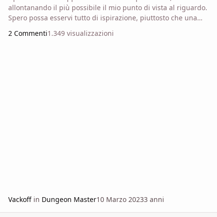
allontanando il più possibile il mio punto di vista al riguardo.
Spero possa esservi tutto di ispirazione, piuttosto che una
fonte di fastidio o di discussione. "L'Ultima Era" non è
2 Commenti
1.349 visualizzazioni
soltanto un mondo da esplorare attraverso viaggi e
interazioni, ma dietro ad esso vi sono temi e tematiche che
vengono portati alla luce dall'ambientazione
Vackoff
in
Dungeon Master
10 Marzo 2023
3 anni