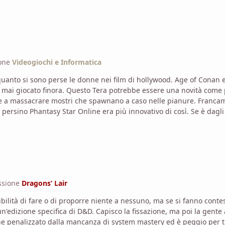
ione
Videogiochi e Informatica
i film di hollywood. Age of Conan e GW non lo so, ma DDO in effetti non ce l'ha, e
ssere il solito grindfest coreano riservato a chi
nte a massacrare mostri che spawnano a caso nelle pianure. Franca
più innovativo di così. Se è dagli stessi autori di Lineage, allora viene da coloro che hanno
e la sostanza di un carciofo marcio esploso in una pentola a pressi
ssione
Dragons’ Lair
gente a cui non interessa quel sistema di regole in particolare o
 mancanza di system mastery ed è peggio per tutti. Sarebbe meglio slegare contest di questo 