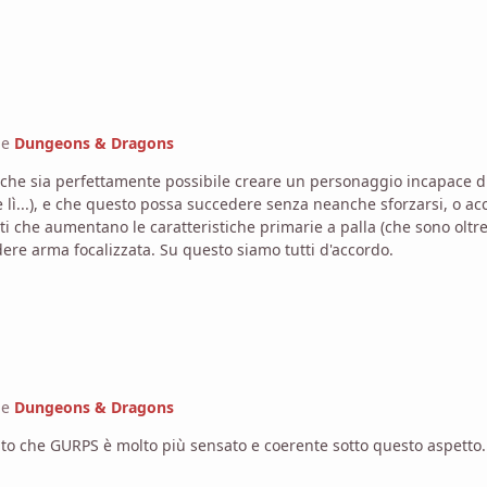
ne
Dungeons & Dragons
questo possa succedere senza neanche sforzarsi, o accorgersene. Tipo il guerriero puro di l
ti che aumentano le caratteristiche primarie a palla (che sono oltre
dimenticarsi di comprare la belt of battle. O prendere arma focalizzata. Su questo siamo tutti d'accordo.
ne
Dungeons & Dragons
to che GURPS è molto più sensato e coerente sotto questo aspetto.