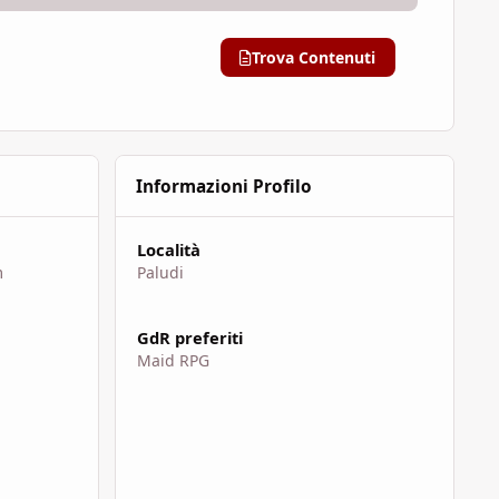
Trova Contenuti
Informazioni Profilo
Località
m
Paludi
GdR preferiti
Maid RPG