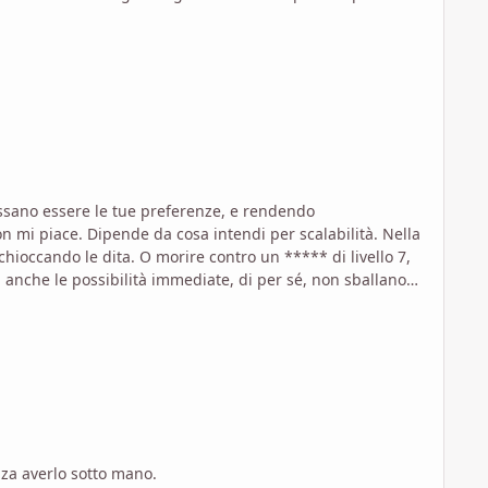
ssano essere le tue preferenze, e rendendo
chioccando le dita. O morire contro un ***** di livello 7,
 di livello 12, sei a un determinato livello di potere
ieri di 20). In Exalted non ci sono
i da 200 px. La scala c'è, ma chiaramente la premessa del
ntua enormemente più aumentano i punti a disposizione.
ello 10" vuol dire tutto o niente: se è stato buildato a
 altra cosa.
aiutare senza averlo sotto mano.