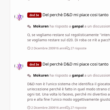
Del perchè D&D mi piace cosi tanto
Del perchè D&D mi piace cosi tanto
dnd 3e
Mokuren
ha risposto a
ganpal
a un discussio
O, se vogliamo restare sul regolisticamente "int
se vogliamo restare sul d20. Di 
2 Dicembre 2009
16 anni
27 risposte
Del perchè D&D mi piace cosi tanto
Del perchè D&D mi piace cosi tanto
dnd 3e
Mokuren
ha risposto a
ganpal
a un discussio
D&D non è l'unico sistema che identifica il giocat
un'eccezione perché è fatto in quel modo strano c
ogni tot. Una volta lo facevo, perché mi divertivo ad andare a cercare cose carine e metterle insieme per vedere cosa succedeva. Poi però il buildare è diventata una cosa da
pro e alla fine l'unico modo oggettivamente giusto 
(letteralmente). Da allora mi rifiuto di giocare con chiunque prenda sul serio il c
2 Dicembre 2009
16 anni
27 risposte
una base da wargame, quindi mi piacciono i combattimen