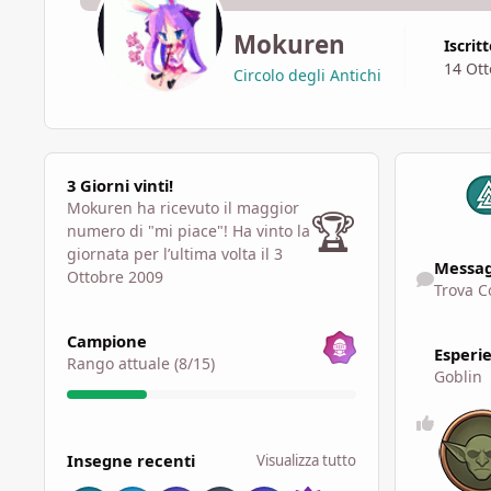
Mokuren
Iscrit
14 Ott
Circolo degli Antichi
3 Giorni vinti!
3 Giorni vinti!
Mokuren ha ricevuto il maggior
🏆
numero di "mi piace"!
Ha vinto la
Trova Conten
giornata per l’ultima volta il 3
Messag
Ottobre 2009
Trova C
Visualizza tutto
Campione
Esperi
Rango attuale (8/15)
Goblin
Visualizza tutto
Insegne recenti
Visualizza tutto