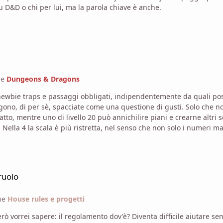
u D&D o chi per lui, ma la parola chiave è anche.
ne
Dungeons & Dragons
i newbie traps e passaggi obbligati, indipendentemente da quali po
na questione di gusti. Solo che non mi piace. Dipende da cosa intendi per scalabilità. Nella
tto, mentre uno di livello 20 può annichilire piani e crearne altri s
ano
continente all'altro, però c'è una scalabilità di "base" per cui, se sei
 precedenti edizioni non succede (vedi chierici di livello 9 che battono guerr
calmente diversi e capaci in molti campi, stessa cosa per due solar
 personaggi creati con lo stesso ammontare
ruolo
, anche molto diversamente "potenti", ed è un divario che si acce
 modo schizofrenico in cui lo fa nella 3.x, perché "personaggio di liv
ne
House rules e progetti
ormale, mediocre, competente, un imbecille patentato o qualunque
nna senza usare la funzione quote. Poi però vorrei sapere: il regolamento dov'è? Diventa difficile 