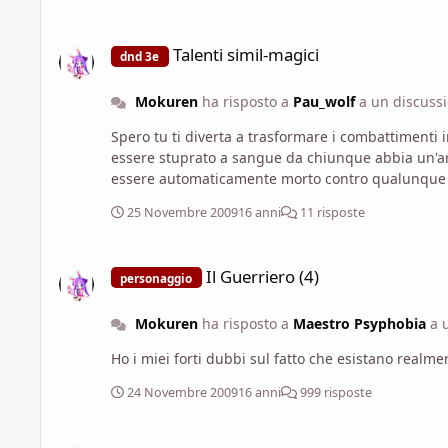
a me piace la quarta edizione.
Talenti simil-magici
Talenti simil-magici
dnd 3e
Mokuren
ha risposto a
Pau_wolf
a un discuss
Spero tu ti diverta a trasformare i combattimenti 
essere stuprato a sangue da chiunque abbia un'ar
essere automaticamente morto contro qualunque 
25 Novembre 2009
16 anni
11 risposte
Il Guerriero (4)
Il Guerriero (4)
personaggio
Mokuren
ha risposto a
Maestro Psyphobia
a 
Ho i miei forti dubbi sul fatto che esistano realme
24 Novembre 2009
16 anni
999 risposte
Pg 4.0