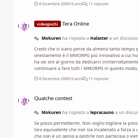
8 Dicembre 2009
16 anni
11 risposte
Tera Online
Tera Online
videogiochi
Mokuren
ha risposto a
Halaster
a un discuss
Credo che si siano perse da almeno tanto tempo quanto si sono perse le donne ne
onestamente è il MMORPG più innovativo a cui ho mai giocato finora. Questo Tera potrebbe essere una novità come potrebbe e
ha sei ore al giorno da dedicarci ininterrottame
continuare a fare tutti i MMORPG in questo modo, persino Phantasy Star Online era 
prodotto un gioco che è tutto grafica e apparenza 
8 Dicembre 2009
16 anni
11 risposte
Qualche contest
Qualche contest
Mokuren
ha risposto a
lepracauno
a un discu
Se posso permettermi. Non voglio togliere la possibilità di fare o di proporre niente a nessuno, ma se si fanno contest su classi e CdP, sarebbe carino fare al contempo un
loro equivalente che non sia incatenato a forza a un'edizione specifica di D&D. Capisco la fissazione, ma poi la 
che non è un genio a gestirle non partecipa o viene penalizzato dalla