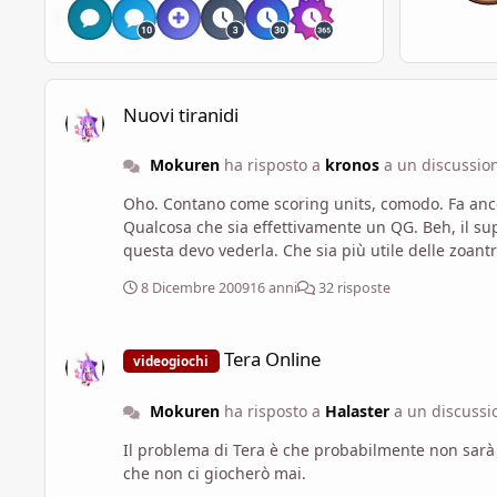
Nuovi tiranidi
Nuovi tiranidi
Mokuren
ha risposto a
kronos
a un discussio
Oho. Contano come scoring units, comodo. Fa ancora perdere la capacità infiltratori? Odiavo quell'idiozia. Comunque è comodo, non c'è più da scegliere se mettere quello o...
Qualcosa che sia effettivamente un QG. Beh, il supporto pesante prima non è che fosse granché. Lista monocicci a parte. Una biovora che serve a qualcosa? Eresia! Mh,
questa devo vederla. Che sia più utile dell
8 Dicembre 2009
16 anni
32 risposte
Tera Online
Tera Online
videogiochi
Mokuren
ha risposto a
Halaster
a un discuss
Il problema di Tera è che probabilmente non sarà 
che non ci giocherò mai.