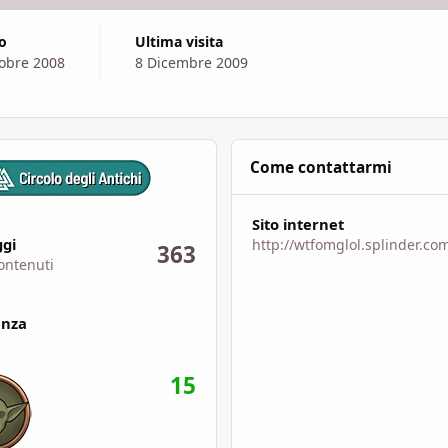
to
Ultima visita
obre 2008
8 Dicembre 2009
Come contattarmi
Sito internet
uti
gi
http://wtfomglol.splinder.co
363
ontenuti
enza
15