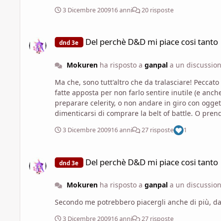
3 Dicembre 2009
16 anni
20 risposte
Del perchè D&D mi piace cosi tanto
Del perchè D&D mi piace cosi tanto
dnd 3e
Mokuren
ha risposto a
ganpal
a un discussio
Ma che, sono tutt'altro che da tralasciare! Peccato che sia perfettamente possibile creare un personaggio incapace di contribuire in alcun modo in situazioni che non siano
fatte apposta per non farlo sentire inutile (e anche lì...), e che 
preparare celerity, o non andare in giro con ogget
3 Dicembre 2009
16 anni
27 risposte
1
Del perchè D&D mi piace cosi tanto
Del perchè D&D mi piace cosi tanto
dnd 3e
Mokuren
ha risposto a
ganpal
a un discussio
Secondo me potrebbero piacergli anche di più, da
3 Dicembre 2009
16 anni
27 risposte