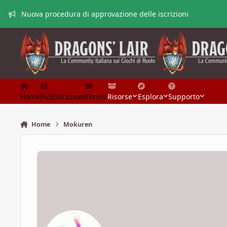
Vai al contenuto
Nuova procedura di approvazione delle iscrizioni
Home
Pubblicazioni
Forum
Risorse
Esplora
Supporto
Home
Mokuren