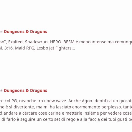
ne
Dungeons & Dragons
enso", Exalted, Shadowrun, HERO. BESM è meno intenso ma comunque
roba ce n'è a pacchi. 3:16, Maid RPG, Lesbo Jet Fighters...
ne
Dungeons & Dragons
ore col PG, neanche tra i new wave. Anche Agon identifica un giocato
he è sì divertente, ma mi ha lasciato enormemente perplesso, tanto
di farlo è seguire un certo set di regole alla faccia dei tuoi gusti 
oncetto di ottimizzazione. A me piace l'idea di un fantasy eroico con un sistema cresciuto su
ti tattici messi in un contesto tale da poterci cucire intorno tutto ci