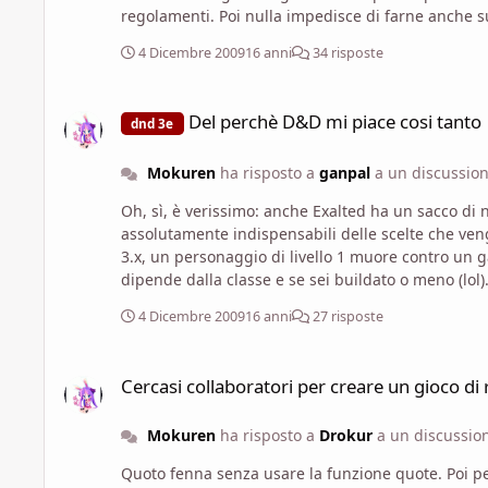
regolamenti. Poi nulla impedisce di farne anche s
4 Dicembre 2009
16 anni
34 risposte
Del perchè D&D mi piace cosi tanto
Del perchè D&D mi piace cosi tanto
dnd 3e
Mokuren
ha risposto a
ganpal
a un discussio
Oh, sì, è verissimo: anche Exalted ha un sacco d
assolutamente indispensabili delle scelte che vengono, di per sè, spacciate come u
3.x, un personaggio di livello 1 muore contro un ga
dipende dalla classe e se sei buildato o meno (lol). Nella 4 la scala è più ristretta, nel senso che non solo i numeri ma anche le possibilità immediate, di per sé, non sball
così tanto. A livello 9 non ci si teletrasporta da un 
4 Dicembre 2009
16 anni
27 risposte
generico indipendentemente dalla tua build, cosa che nelle
livelli, ma due solari da 0 px possono essere radi
Cercasi collaboratori per creare un gioco di ruolo
gioco è "sei un ******o semidio" quindi, beh, di cosa ci stupiamo? In molti sistemi "a punti", come GURPS, BESM o HERO, due
Cercasi collaboratori per creare un gioco di 
possono essere completamente diversi tra di loro
D&D scala a livelli, ma francamente non mi piace il
Mokuren
ha risposto a
Drokur
a un discussio
puntino può essere un mostro, come può essere n
Quoto fe