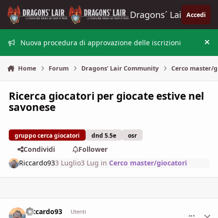
Vai al contenuto
Dragons´ Lair
Accedi
Nuova procedura di approvazione delle iscrizioni
Nas
Home
Forum
Dragons’ Lair Community
Cerco master/g
Ricerca giocatori per giocate estive nel
savonese
gruppo cerca giocatori
dnd 5.5e
osr
Condividi
Follower
Riccardo93
3 Luglio
3 Lug
in
Cerco master/giocatori
Riccardo93
comment_
Stati
Utenti