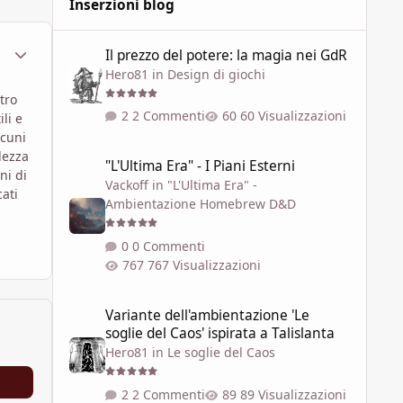
Inserzioni blog
Il prezzo del potere: la magia nei GdR
ment_1798645
Statistiche Autore
Il prezzo del potere: la magia nei GdR
Hero81
in
Design di giochi
tro
2 Commenti
60 Visualizzazioni
li e
lcuni
"L'Ultima Era" - I Piani Esterni
lezza
"L'Ultima Era" - I Piani Esterni
ni di
Vackoff
in
"L'Ultima Era" -
cati
Ambientazione Homebrew D&D
0 Commenti
767 Visualizzazioni
Variante dell'ambientazione 'Le soglie del Caos' ispirata a 
Variante dell'ambientazione 'Le
soglie del Caos' ispirata a Talislanta
Hero81
in
Le soglie del Caos
2 Commenti
89 Visualizzazioni