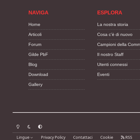
NAVIGA
ESPLORA
Home
La nostra storia
Articoli
Cosa c'è di nuovo
Forum
Campioni della Comm
Gilde PbF
Il nostro Staff
Blog
Utenti connessi
Download
Eventi
Gallery
Modalità chiara
Modalità scura
Segui la preferenza del sistema
Lingue
Privacy Policy
Contattaci
Cookie
RSS