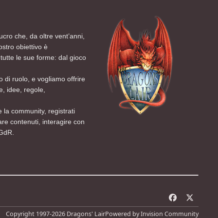
ucro che, da oltre vent’anni,
ostro obiettivo è
tutte le sue forme: dal gioco
 di ruolo, e vogliamo offrire
, idee, regole,
 la community, registrati
are contenuti, interagire con
 GdR.
f
x
a
Copyright 1997-2026 Dragons' Lair
Powered by
Invision Community