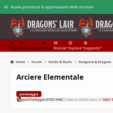
Vai al contenuto
Nuova procedura di approvazione delle iscrizioni
Home
Pubblicazioni
Forum
Risorse
Esplora
Supporto
Home
Forum
Giochi di Ruolo
Dungeons & Dragons
Arciere Elementale
personaggio
JackTheRipper07051998
23 Marzo 2022
4 anni
in
D&D 5