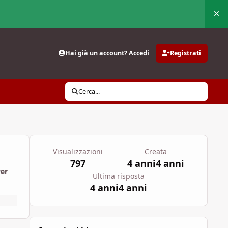
Nas
Hai già un account? Accedi
Registrati
Cerca...
Visualizzazioni
Creata
797
4 anni
4 anni
wer
Ultima risposta
4 anni
4 anni