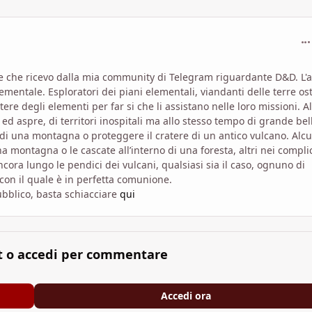
com
ale che ricevo dalla mia community di Telegram riguardante D&D. L'a
ementale. Esploratori dei piani elementali, viandanti delle terre osti
ere degli elementi per far si che li assistano nelle loro missioni. A
 ed aspre, di territori inospitali ma allo stesso tempo di grande bel
i una montagna o proteggere il cratere di un antico vulcano. Alcu
a montagna o le cascate all’interno di una foresta, altri nei compli
ancora lungo le pendici dei vulcani, qualsiasi sia il caso, ognuno di
 con il quale è in perfetta comunione.
pubblico, basta schiacciare
qui
t o accedi per commentare
Accedi ora