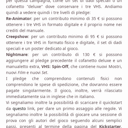
per questa campagna, come un set di dadi speciali o un
cofanetto "deluxe" dove conservare i tre VHS. Andiamo
quindi a vedere quindi i tre livelli di pledge:
Re-Animator
: per un contributo minimo di 35 € si possono
ottenere i tre VHS in formato digitale e il proprio nome nei
crediti del manuale.
Creepshow
: per un contributo minimo di 95 € si possono
ottenere i tre VHS in formato fisico e digitale, il set di dadi
speciali e un poster dedicato al gioco.
Nightmare
: per un contributo di 130 € si possono
aggiungere al pledge precedente il cofanetto deluxe e un
manualetto extra,
VHS: Spin-Off
, che contiene nuovi Mostri,
nuovi
Film
e nuovi
Set
.
I pledge che comprendono contenuti fisici non
comprendono le spese di spedizione, che dovranno essere
pagate singolarmente. Il gioco, inoltre, verrà rilasciato
immediatamente sia in inglese che in italiano.
Vi segnaliamo inoltre la possibilità di scaricare il quickstart
da
questo
link, per dare un primo assaggio alle regole. Vi
segnaliamo inoltre la possibilità di giocare una sessione di
prova con gli autori del gioco seguendo alcuni semplici
passi, presenti al termine della pagina del
Kickstarter
.