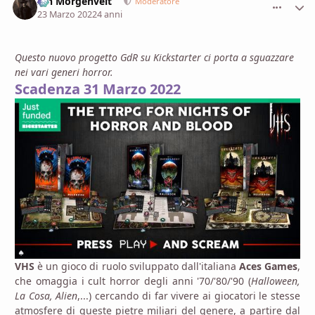
Ian Morgenvelt
comment_
Stati
Moderatore
23 Marzo 2022
4 anni
Questo nuovo progetto GdR su Kickstarter ci porta a sguazzare
nei vari generi horror.
Scadenza 31 Marzo 2022
VHS
è un gioco di ruolo sviluppato dall'italiana
Aces Games
,
che omaggia i cult horror degli anni '70/'80/'90 (
Halloween,
La Cosa, Alien
,...) cercando di far vivere ai giocatori le stesse
atmosfere di queste pietre miliari del genere, a partire dal