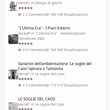
Hero81
in
Design di giochi
2 Commenti
106 Visualizzazioni
"L'Ultima Era" - I Piani Esterni
"L'Ultima Era" - I Piani Esterni
Vackoff
in
"L'Ultima Era" - Ambientazione
Homebrew D&D
0 Commenti
769 Visualizzazioni
Variante dell'ambientazione 'Le soglie del Caos' ispirata a Talisla
Variante dell'ambientazione 'Le soglie del
Caos' ispirata a Talislanta
Hero81
in
Le soglie del Caos
2 Commenti
113 Visualizzazioni
LE SOGLIE DEL CAOS
LE SOGLIE DEL CAOS
Hero81
in
Le soglie del Caos