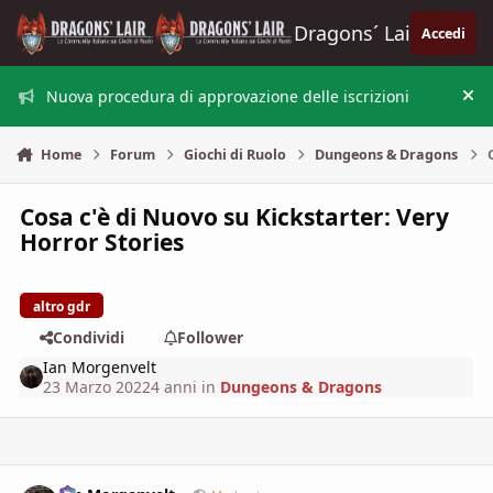
Vai al contenuto
Dragons´ Lair
Accedi
Nuova procedura di approvazione delle iscrizioni
Nas
Home
Forum
Giochi di Ruolo
Dungeons & Dragons
Cosa c'è di Nuovo su Kickstarter: Very
Horror Stories
altro gdr
Condividi
Follower
Ian Morgenvelt
23 Marzo 2022
4 anni
in
Dungeons & Dragons