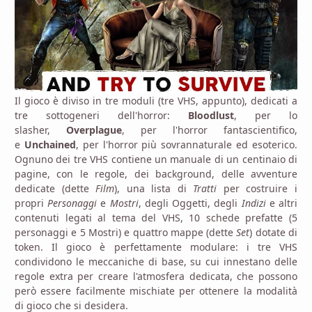
Il gioco è diviso in tre moduli (tre VHS, appunto), dedicati a
tre sottogeneri dell'horror:
Bloodlust
, per lo
slasher,
Overplague
, per l'horror fantascientifico,
e
Unchained
, per l'horror più sovrannaturale ed esoterico.
Ognuno dei tre VHS contiene un manuale di un centinaio di
pagine, con le regole, dei background, delle avventure
dedicate (dette
Film
), una lista di
Tratti
per costruire i
propri
Personaggi
e
Mostri
, degli Oggetti, degli
Indizi
e altri
contenuti legati al tema del VHS, 10 schede prefatte (5
personaggi e 5 Mostri) e quattro mappe (dette
Set
) dotate di
token. Il gioco è perfettamente modulare: i tre VHS
condividono le meccaniche di base, su cui innestano delle
regole extra per creare l'atmosfera dedicata, che possono
però essere facilmente mischiate per ottenere la modalità
di gioco che si desidera.