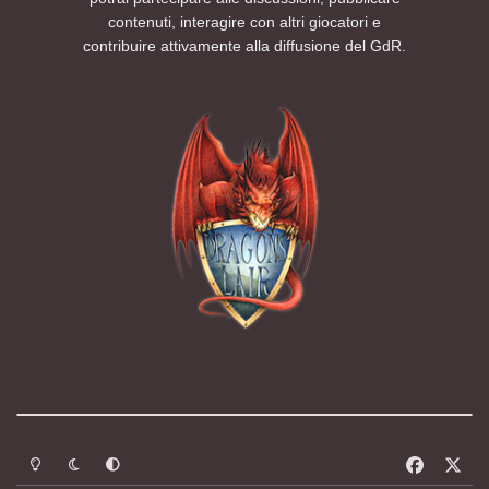
contenuti, interagire con altri giocatori e
contribuire attivamente alla diffusione del GdR.
Modalità chiara
Modalità scura
Segui la preferenza del sistema
f
x
a