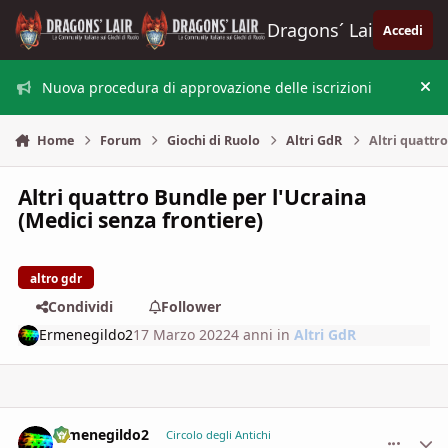
Vai al contenuto
Dragons´ Lair
Accedi
Nuova procedura di approvazione delle iscrizioni
Nas
Home
Forum
Giochi di Ruolo
Altri GdR
Altri quattro
Altri quattro Bundle per l'Ucraina
(Medici senza frontiere)
altro gdr
Condividi
Follower
Ermenegildo2
17 Marzo 2022
4 anni
in
Altri GdR
Ermenegildo2
comment_
Stati
Circolo degli Antichi