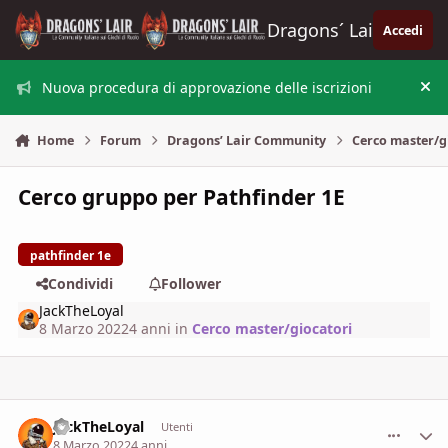
Vai al contenuto
Dragons´ Lair
Accedi
Nuova procedura di approvazione delle iscrizioni
Nas
Home
Forum
Dragons’ Lair Community
Cerco master/g
Cerco gruppo per Pathfinder 1E
pathfinder 1e
Condividi
Follower
JackTheLoyal
8 Marzo 2022
4 anni
in
Cerco master/giocatori
JackTheLoyal
comment_
Stati
Utenti
8 Marzo 2022
4 anni