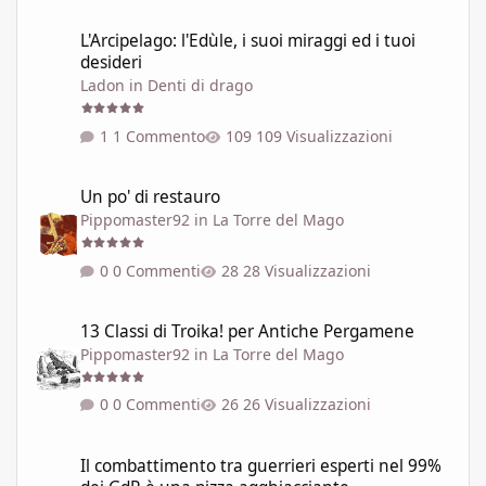
L'Arcipelago: l'Edùle, i suoi miraggi ed i tuoi desideri
L'Arcipelago: l'Edùle, i suoi miraggi ed i tuoi
desideri
Ladon
in
Denti di drago
1 Commento
109 Visualizzazioni
Un po' di restauro
Un po' di restauro
Pippomaster92
in
La Torre del Mago
0 Commenti
28 Visualizzazioni
13 Classi di Troika! per Antiche Pergamene
13 Classi di Troika! per Antiche Pergamene
Pippomaster92
in
La Torre del Mago
0 Commenti
26 Visualizzazioni
Il combattimento tra guerrieri esperti nel 99% dei GdR è una pi
Il combattimento tra guerrieri esperti nel 99%