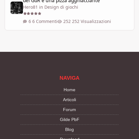
dei GdR è una pizza agghiacciante
Hero81
in
Design di giochi
6 Commenti
252 Visualizzazioni
NAVIGA
Home
Articoli
Forum
Gilde PbF
Blog